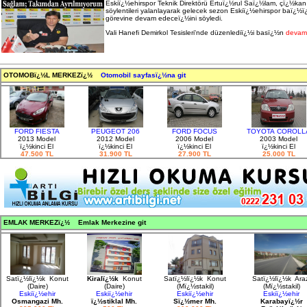
Eskiï¿½ehirspor Teknik Direktörü Ertuï¿½rul Saï¿½lam, çï¿½kan
söylentileri yalanlayarak gelecek sezon Eskiï¿½ehirspor baï¿½
görevine devam edeceï¿½ini söyledi.
Vali Hanefi Demirkol Tesisleri'nde düzenlediï¿½i basï¿½n
devam
OTOMOBï¿½L MERKEZï¿½
Otomobil sayfasï¿½na git
FORD FIESTA
PEUGEOT 206
FORD FOCUS
TOYOTA COROLL
2013 Model
2012 Model
2006 Model
2003 Model
ï¿½kinci El
ï¿½kinci El
ï¿½kinci El
ï¿½kinci El
47.500 TL
31.900 TL
27.900 TL
25.000 TL
EMLAK MERKEZï¿½ Emlak Merkezine git
Satï¿½lï¿½k Konut
Kiralï¿½k
Konut
Satï¿½lï¿½k Konut
Satï¿½lï¿½k Araz
(Daire)
(Daire)
(Mï¿½stakil)
(Mï¿½stakil)
Eskiï¿½ehir
Eskiï¿½ehir
Eskiï¿½ehir
Eskiï¿½ehir
Osmangazi Mh.
ï¿½stiklal Mh.
Sï¿½mer Mh.
Karabayï¿½r