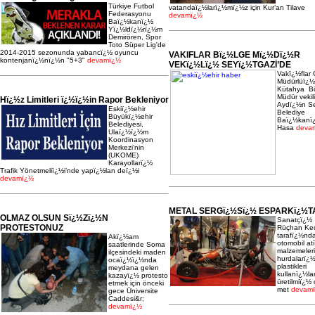
Türkiye Futbol
vatandaï¿½larï¿½mï¿½z için Kur’an Tilave
Federasyonu
devamï¿½
Baï¿½kanï¿½
Yï¿½ldï¿½rï¿½m
Demirören, Spor
Toto Süper Lig'de
2014-2015 sezonunda yabancï¿½ oyuncu
VAKIFLAR Bï¿½LGE Mï¿½Dï¿½R
kontenjanï¿½nï¿½n "5+3"
devamï¿½
VEKï¿½Lï¿½ SEYï¿½TGAZİ’DE
Vakï¿½flar
Müdürlüï¿
Kütahya B
Müdür vekil
Hï¿½z Limitleri ï¿½ï¿½in Rapor Bekleniyor
Aydï¿½n Se
Eskiï¿½ehir
Belediye
Büyükï¿½ehir
Baï¿½kanï
Belediyesi,
Hasa
deva
Ulaï¿½ï¿½m
Koordinasyon
Merkezi’nin
(UKOME)
Karayollarï¿½
Trafik Yönetmeliï¿½i’nde yapï¿½lan deï¿½i
devamï¿½
METAL SERGï¿½Sï¿½ ESPARKï¿½T
OLMAZ OLSUN Sï¿½Zï¿½N
Sanatçï¿½
PROTESTONUZ
Rüçhan Keç
tarafï¿½nd
Akï¿½am
otomobil at
saatlerinde Soma
malzemeleri
ilçesindeki maden
hurdalarï¿
ocaï¿½ï¿½nda
plastikleri
meydana gelen
kullanï¿½la
kazayï¿½ protesto
üretilmiï¿½ 
etmek için önceki
met
devam
gece Üniversite
Caddesi&r;
devamï¿½