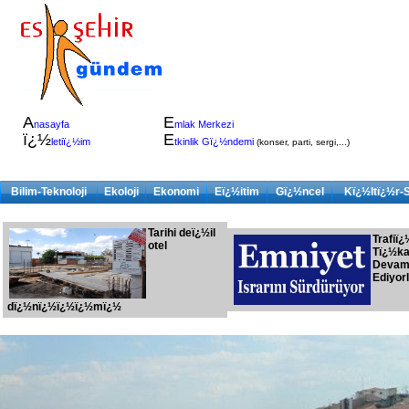
A
E
nasayfa
mlak Merkezi
ï¿½
E
letiï¿½im
tkinlik Gï¿½ndemi
(konser, parti, sergi,...)
Bilim-Teknoloji
Ekoloji
Ekonomi
Eï¿½itim
Gï¿½ncel
Kï¿½ltï¿½r-
Tarihi deï¿½il
Trafiï¿
otel
Tï¿½k
Deva
Ediyor
dï¿½nï¿½ï¿½ï¿½mï¿½