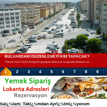
Saï¿½lam; Takï¿½mdan Ayrï¿½lmï¿½yorum