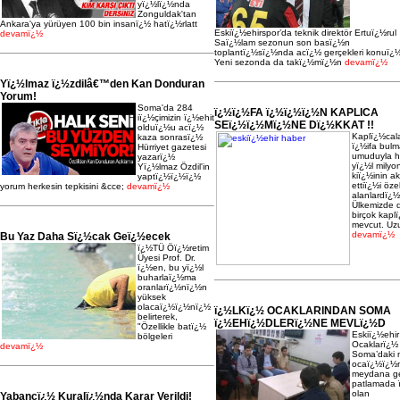
yï¿½lï¿½nda
Zonguldak'tan
Ankara'ya yürüyen 100 bin insanï¿½ hatï¿½rlatt
Eskiï¿½ehirspor’da teknik direktör Ertuï¿½rul
devamï¿½
Saï¿½lam sezonun son basï¿½n
toplantï¿½sï¿½nda acï¿½ gerçekleri konuï¿½
Yeni sezonda da takï¿½mï¿½n
devamï¿½
Yï¿½lmaz ï¿½zdilâ€™den Kan Donduran
Yorum!
Soma'da 284
ï¿½ï¿½FA ï¿½ï¿½ï¿½N KAPLICA
iï¿½çimizin ï¿½ehit
SEï¿½ï¿½Mï¿½NE Dï¿½KKAT !!
olduï¿½u acï¿½
Kaplï¿½cala
kaza sonrasï¿½
ï¿½ifa bul
Hürriyet gazetesi
umuduyla h
yazarï¿½
yï¿½l milyo
Yï¿½lmaz Özdil'in
kiï¿½inin a
yaptï¿½ï¿½ï¿½
ettiï¿½i öze
yorum herkesin tepkisini &cce;
devamï¿½
alanlardï¿½
Ülkemizde 
birçok kapl
mevcut. Uz
devamï¿½
Bu Yaz Daha Sï¿½cak Geï¿½ecek
ï¿½TÜ Öï¿½retim
Üyesi Prof. Dr.
ï¿½en, bu yï¿½l
buharlaï¿½ma
oranlarï¿½nï¿½n
yüksek
olacaï¿½ï¿½nï¿½
ï¿½LKï¿½ OCAKLARINDAN SOMA
belirterek,
ï¿½EHï¿½DLERï¿½NE MEVLï¿½D
"Özellikle batï¿½
Eskiï¿½ehir
bölgeleri
Ocaklarï¿½
devamï¿½
Soma’daki
ocaï¿½ï¿½
meydana g
patlamada 
olan
Yabancï¿½ Kuralï¿½nda Karar Verildi!