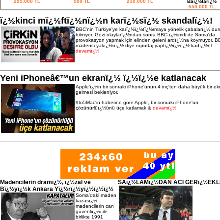
295.000 TL
500 TL
210.000 TL
Baï¿½larï¿½
550.000 TL
ï¿½kinci mï¿½ftï¿½nï¿½n karï¿½sï¿½ skandalï¿½!
BBC'nin Türkiye'ye karï¿½ï¿½tï¿½rmaya yönelik çabalarï¿½ du
bilmiyor. Gezi olaylarï¿½ndan sonra BBC ï¿½imdi de Soma'da
provokasyon yapmak için elinden geleni ardï¿½na koymuyor. B
madenci yakï¿½nï¿½ diye röportaj yaptï¿½ï¿½ï¿½ kadï¿½nl
devamï¿½
Yeni iPhoneâ€™un ekranï¿½ ï¿½ï¿½e katlanacak
Apple'ï¿½n bir sonraki iPhone'unun 4 inç'ten daha büyük bir ek
gelmesi bekleniyor.
9to5Mac'in haberine göre Apple, bir sonraki iPhone'un
çözünürlüï¿½ünü üçe katlamak &
devamï¿½
Madencilerin dramï¿½, ï¿½zal ve
SAï¿½LAMï¿½DAN ACI GERï¿½EK
Bï¿½yï¿½k Ankara Yï¿½rï¿½yï¿½ï¿½ï¿½
Soma'daki maden
kazasï¿½
madencilerin can
güvenliï¿½i ile
birlikte 1991