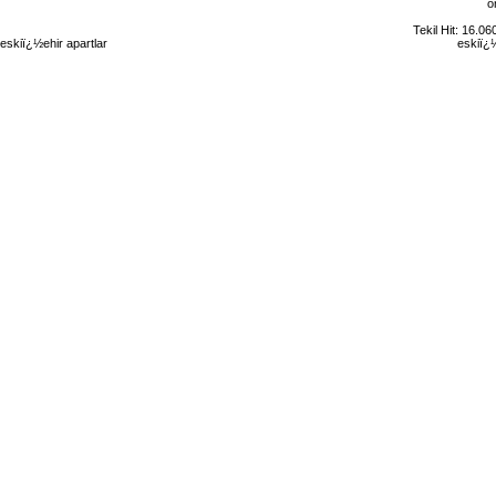
o
Tekil Hit: 16.0
eskiï¿½ehir apartlar
eskiï¿½ehir kiralï¿½k daire
eskiï¿½ehir gï¿½nlï¿½k kiralï¿½k
eskiï¿½