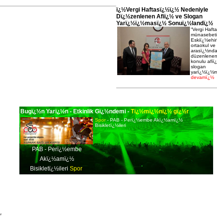
ï¿½Vergi Haftasï¿½ï¿½ Nedeniyle
Dï¿½zenlenen Afiï¿½ ve Slogan
Yarï¿½ï¿½masï¿½ Sonuï¿½landï¿½
“Vergi Haft
münasebeti
Eskiï¿½ehir
ortaokul ve 
arasï¿½nd
düzenlenen
konulu afiï
slogan
yarï¿½ï¿½
devamï¿½
Bugï¿½n Yarï¿½n - Etkinlik Gï¿½ndemi -
Tï¿½mï¿½nï¿½ gï¿½r
Spor
- PAB - Perï¿½embe Akï¿½amï¿½
Bisikletï¿½ileri
PAB - Perï¿½embe
Akï¿½amï¿½
Bisikletï¿½ileri
Spor
Eskiï¿½ehir