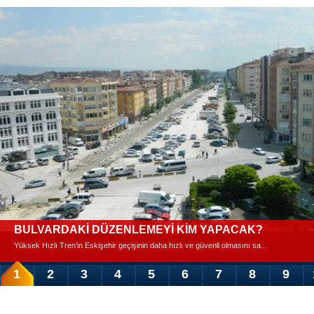
BULVARDAKİ DÜZENLEMEYİ KİM YAPACAK?
Yüksek Hızlı Tren’in Eskişehir geçişinin daha hızlı ve güvenli olmasını sa...
1
2
3
4
5
6
7
8
9