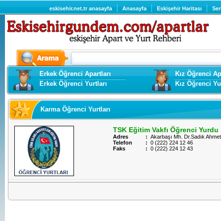
eskisehir.net.tr anasayfa
Anasayfa
Eskişehir Haritası
Ser
Erkek Öğrenci Apartları
Kız Öğrenci Apa
Erkek Öğrenci Yurtları
Kız Öğrenci Yur
Karma Öğrenci Yurtları
TSK Eğitim Vakfı Öğrenci Yurdu
Adres
:
Akarbaşı Mh. Dr.Sadık Ahmet 
Telefon
:
0 (222) 224 12 46
Faks
:
0 (222) 224 12 43