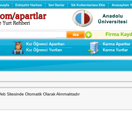
asayfa
Eskişehir Haritası
Seri İlanlar
Sık Kullanılanlara Ekle
Anasayfam Y
Firma Kay
Kız Öğrenci Apartları
Karma Apartlar
Kız Öğrenci Yurtları
Karma Yurtlar
Web Sitesinde Otomatik Olarak Alınmaktadır