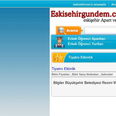
eskisehir.net.tr anasayfa
An
Erkek Öğrenci Apartları
Erkek Öğrenci Yurtları
Tiyatro Etkinlik
Tiyatro Etkinlik
Bilet Fiyatları
,
Bilet Satış Noktaları
,
Sahneler
Bilgiler Büyükşehir Belediyesi Resmi 