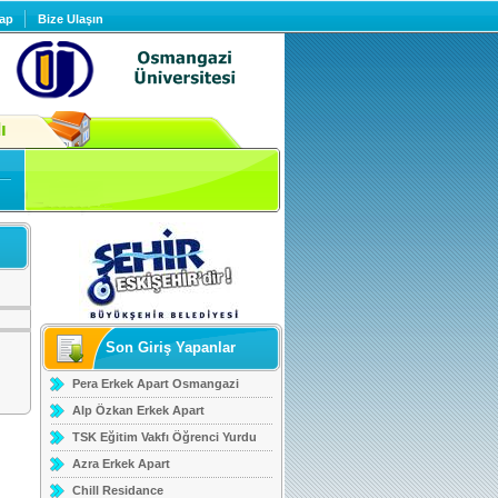
ap
Bize Ulaşın
dı
Son Giriş Yapanlar
Pera Erkek Apart Osmangazi
Alp Özkan Erkek Apart
TSK Eğitim Vakfı Öğrenci Yurdu
Azra Erkek Apart
Chill Residance