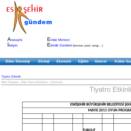
A
E
nasayfa
mlak Merkezi
İ
E
letişim
tkinlik Gündemi
(konser, parti, sergi,...)
Bilim-Teknoloji
Ekoloji
Ekonomi
Eğitim
Güncel
Kültür-Sa
Tiyatro Etkinlik
Bilet Fiyatları
,
Bilet Satış Noktaları
,
Sahneler
Tiyatro Etkinl
ESKİŞEHİR BÜYÜKŞEHİR BELEDİYESİ ŞEH
MAYIS 2011 OYUN PROGR
TURGUT