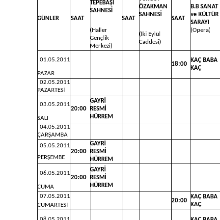
TEPEBAŞI
ÖZAKMAN
B.B SANAT
SAHNESİ
SAHNESİ
ve KÜLTÜR
GÜNLER
SAAT
SAAT
SAAT
SARAYI
(Haller
(Opera)
(İki Eylül
Gençlik
Caddesi)
Merkezi)
01.05.2011
KAÇ BABA
18:00
KAÇ
PAZAR
02.05.2011
PAZARTESİ
GAYRİ
03.05.2011
20:00
RESMİ
HÜRREM
SALI
04.05.2011
ÇARŞAMBA
GAYRİ
05.05.2011
20:00
RESMİ
PERŞEMBE
HÜRREM
GAYRİ
06.05.2011
20:00
RESMİ
HÜRREM
CUMA
07.05.2011
KAÇ BABA
20:00
KAÇ
CUMARTESİ
08.05.2011
KAÇ BABA