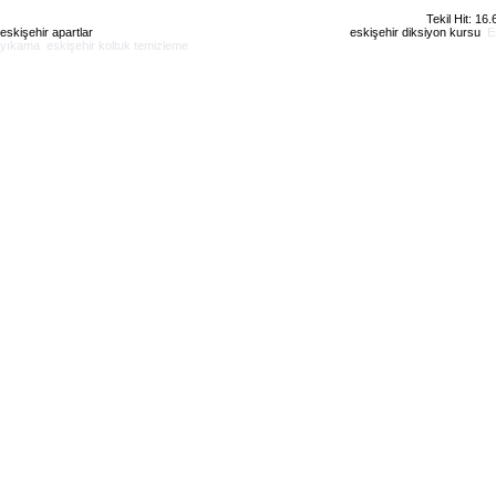
Tekil Hit: 16
eskişehir apartlar
eskişehir kiralık daire
eskişehir günlük kiralık
eskişehir diksiyon kursu
E
yıkama
eskişehir koltuk temizleme