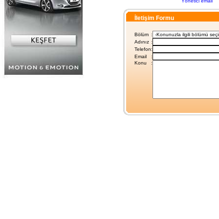
Yönetici email
İletişim Formu
Bölüm
:
Adınız
:
Telefon
:
Email
:
Konu
: