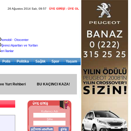
26 Ağustos 2014 Salı, 09:57
ÜYE GİRİŞİ - ÜYE OL
O
tomobil - Otocenter
Ö
ğrenci Apartları ve Yurtları
S
eri İlanlar
Polis
Politika
Sağlık
Spor
Yaşam
 ve Yurt Rehberi
BU KAÇINCI KAZA!
Kullanıcı Adı
Şifre