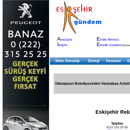
A
E
nasayfa
mlak Merkezi
İ
E
letişim
tkinlik Gündemi
(konser
Bilim-Teknoloji
Ekoloji
Ekonomi
E
Odunpazarı Belediyesinden Vatandaşa Asfalt
Eskişehir Re
Telefon
0222 233 25 65