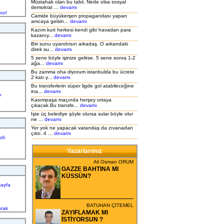
Müstahak olan bu tabii. Nede olsa sosyal
demokrat ...
devamı
or!
Camide büyükerşen propagandası yapan
amcaya gelsin...
devamı
Kazım kurt herkesi kendi gibi havadan para
kazanıy...
devamı
Biri sunu uyandırsın arkadaş. O arkandaki
direk su...
devamı
İ
5 sene böyle işinize gelirse. 5 sene sonra 1-2
ağa...
devamı
Bu zamma oha diyorum istanbulda bu ücrete
2 katı y...
devamı
Bu transferlerin süper ligde gol atabileceğine
ina...
devamı
?
Kasımpaşa maçında herşey ortaya
çıkacak.Bu transfe...
devamı
Işte üç belediye şöyle olursa sular böyle olur
ne ...
devamı
Yer yok ne yapacak vatandaş da zıvanadan
çıktı. 4 ...
devamı
adı
Yazarlarımız
Ali Osman ORUM
GAZZE BAHTINA MI
KÜSSÜN?
sayfa
BATUHAN ÇİTEMEL
ırak
ZAYIFLAMAK MI
İSTİYORSUN ?