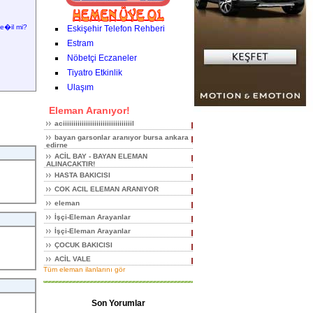
e�il mi?
Eskişehir Telefon Rehberi
Estram
Nöbetçi Eczaneler
Tiyatro Etkinlik
Ulaşım
Eleman Aranıyor!
aciiiiiiiiiiiiiiiiiiiiiiiiiiiiiiiiil
bayan garsonlar aranıyor bursa ankara
edirne
ACİL BAY - BAYAN ELEMAN
ALINACAKTIR!
HASTA BAKICISI
COK ACIL ELEMAN ARANIYOR
eleman
İşçi-Eleman Arayanlar
İşçi-Eleman Arayanlar
ÇOCUK BAKICISI
ACİL VALE
Tüm eleman ilanlarını gör
Son Yorumlar