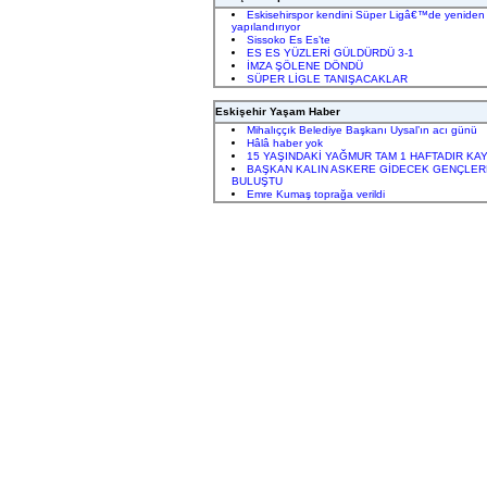
Eskisehirspor kendini Süper Ligâ€™de yeniden
yapılandırıyor
Sissoko Es Es’te
ES ES YÜZLERİ GÜLDÜRDÜ 3-1
İMZA ŞÖLENE DÖNDÜ
SÜPER LİGLE TANIŞACAKLAR
Eskişehir Yaşam Haber
Mihalıççık Belediye Başkanı Uysal’ın acı günü
Hâlâ haber yok
15 YAŞINDAKİ YAĞMUR TAM 1 HAFTADIR KAY
BAŞKAN KALIN ASKERE GİDECEK GENÇLER
BULUŞTU
Emre Kumaş toprağa verildi