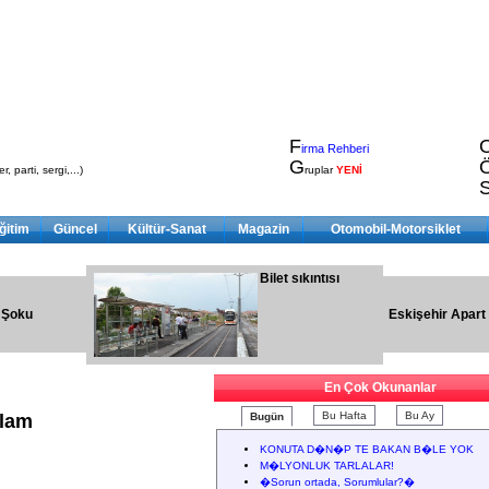
F
irma Rehberi
G
, parti, sergi,...)
ruplar
YENİ
ğitim
Güncel
Kültür-Sanat
Magazin
Otomobil-Motorsiklet
Bilet sıkıntısı
 Şoku
Eskişehir Apart
En Çok Okunanlar
Bu Hafta
Bu Ay
klam
Bugün
KONUTA D�N�P TE BAKAN B�LE YOK
M�LYONLUK TARLALAR!
�Sorun ortada, Sorumlular?�