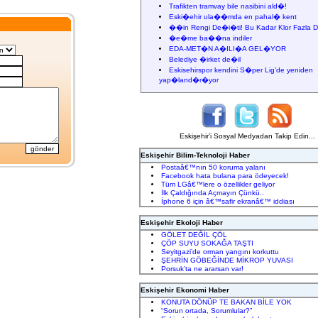
Trafikten tramvay bile nasibini ald�!
Eski�ehir ula��mda en pahal� kent
��in Rengi De�i�ti! Bu Kadar Klor Fazla D
�e�me ba��na indiler
EDA-MET�N A�ILI�A GEL�YOR
Belediye �irket de�il
Eskisehirspor kendini S�per Lig’de yeniden
yap�land�r�yor
Eskişehir'i Sosyal Medyadan Takip Edin...
Eskişehir Bilim-Teknoloji Haber
Postaâ€™nın 50 koruma yalanı
Facebook hata bulana para ödeyecek!
Tüm LGâ€™lere o özellikler geliyor
İlk Çaldığında Açmayın Çünkü..
İphone 6 için â€™safir ekranâ€™ iddiası
Eskişehir Ekoloji Haber
GÖLET DEĞİL ÇÖL
ÇÖP SUYU SOKAĞA TAŞTI
Seyitgazi’de orman yangını korkuttu
ŞEHRİN GÖBEĞİNDE MİKROP YUVASI
Porsuk’ta ne ararsan var!
Eskişehir Ekonomi Haber
KONUTA DÖNÜP TE BAKAN BİLE YOK
“Sorun ortada, Sorumlular?”