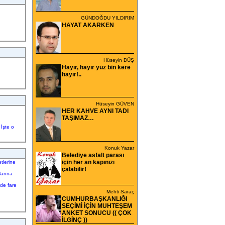
GÜNDOĞDU YILDIRIM
HAYAT AKARKEN
Hüseyin DÜŞ
Hayır, hayır yüz bin kere
hayır!..
Hüseyin GÜVEN
HER KAHVE AYNI TADI
TAŞIMAZ…
İşte o
Konuk Yazar
Belediye asfalt parası
için her an kapınızı
tlerine
çalabilir!
larına
nde fare
Mehti Saraç
CUMHURBAŞKANLIĞI
SEÇİMİ İÇİN MUHTEŞEM
ANKET SONUCU (( ÇOK
İLGİNÇ ))