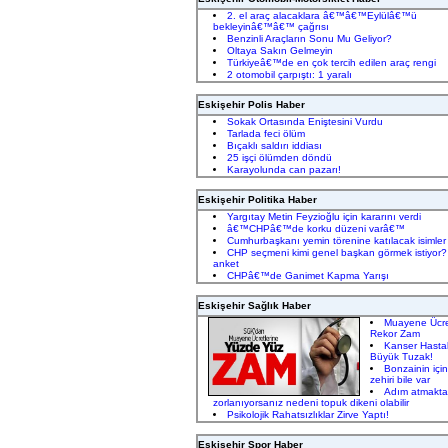
2. el araç alacaklara â€™â€™Eylülâ€™ü
bekleyinâ€™â€™ çağrısı
Benzinli Araçların Sonu Mu Geliyor?
Oltaya Sakın Gelmeyin
Türkiyeâ€™de en çok tercih edilen araç rengi
2 otomobil çarpıştı: 1 yaralı
Eskişehir Polis Haber
Sokak Ortasında Eniştesini Vurdu
Tarlada feci ölüm
Bıçaklı saldırı iddiası
25 işçi ölümden döndü
Karayolunda can pazarı!
Eskişehir Politika Haber
Yargıtay Metin Feyzioğlu için kararını verdi
â€™CHPâ€™de korku düzeni varâ€™
Cumhurbaşkanı yemin törenine katılacak isimler
CHP seçmeni kimi genel başkan görmek istiyor? 
anket
CHPâ€™de Ganimet Kapma Yarışı
Eskişehir Sağlık Haber
Muayene Ücre
Rekor Zam
Kanser Hasta
Büyük Tuzak!
Bonzainin içi
zehiri bile var
Adım atmakta
zorlanıyorsanız nedeni topuk dikeni olabilir
Psikolojik Rahatsızlıklar Zirve Yaptı!
Eskişehir Spor Haber