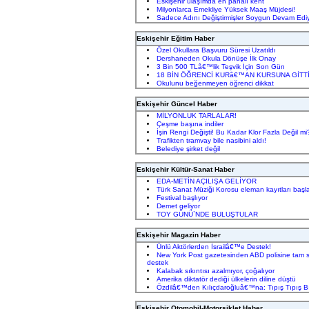
Eskişehir ulaşımda en pahalı kent
Milyonlarca Emekliye Yüksek Maaş Müjdesi!
Sadece Adını Değiştirmişler Soygun Devam Ediy
Eskişehir Eğitim Haber
Özel Okullara Başvuru Süresi Uzatıldı
Dershaneden Okula Dönüşe İlk Onay
3 Bin 500 TLâ€™lik Teşvik İçin Son Gün
18 BİN ÖĞRENCİ KURâ€™AN KURSUNA GİTT
Okulunu beğenmeyen öğrenci dikkat
Eskişehir Güncel Haber
MİLYONLUK TARLALAR!
Çeşme başına indiler
İşin Rengi Değişti! Bu Kadar Klor Fazla Değil mi
Trafikten tramvay bile nasibini aldı!
Belediye şirket değil
Eskişehir Kültür-Sanat Haber
EDA-METİN AÇILIŞA GELİYOR
Türk Sanat Müziği Korosu eleman kayıtları başl
Festival başlıyor
Demet geliyor
TOY GÜNÜ`NDE BULUŞTULAR
Eskişehir Magazin Haber
Ünlü Aktörlerden İsrailâ€™e Destek!
New York Post gazetesinden ABD polisine tam 
destek
Kalabak sıkıntısı azalmıyor, çoğalıyor
Amerika diktatör dediği ülkelerin diline düştü
Özdilâ€™den Kılıçdaroğluâ€™na: Tıpış Tıpış B
Eskişehir Otomobil-Motorsiklet Haber