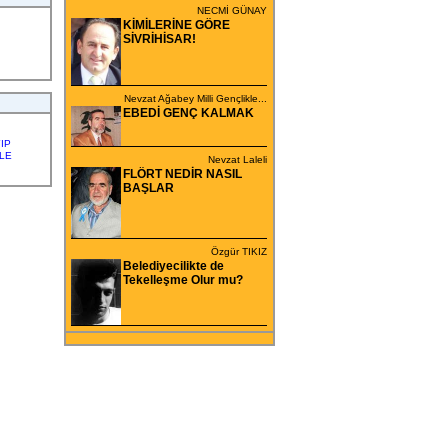
NECMİ GÜNAY
KİMİLERİNE GÖRE
SİVRİHİSAR!
Nevzat Ağabey Milli Gençlikle...
EBEDİ GENÇ KALMAK
IP
LE
Nevzat Laleli
FLÖRT NEDİR NASIL
BAŞLAR
Özgür TIKIZ
Belediyecilikte de
Tekelleşme Olur mu?