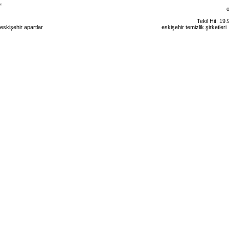
o
Tekil Hit: 19
eskişehir apartlar
eskişehir kiralık daire
eskişehir günlük kiralık
eskişehir temizlik şirketler