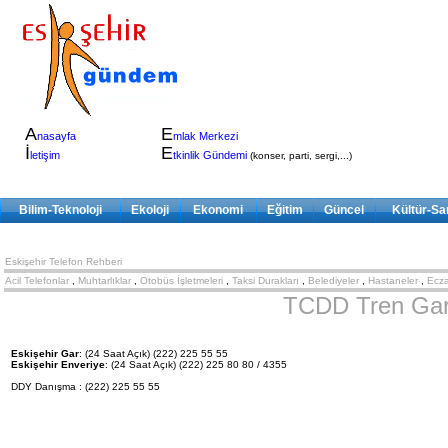
A
E
nasayfa
mlak Merkezi
İ
E
letişim
tkinlik Gündemi
(konser, parti, sergi,...)
Bilim-Teknoloji
Ekoloji
Ekonomi
Eğitim
Güncel
Kültür-Sa
Eskişehir Telefon Rehberi
Acil Telefonlar
,
Muhtarlıklar
,
Otobüs İşletmeleri
,
Taksi Durakları
,
Belediyeler
,
Hastaneler
,
Ecza
TCDD Tren Gar
Eskişehir Gar
: (24 Saat Açık) (222) 225 55 55
Eskişehir Enveriye
: (24 Saat Açık) (222) 225 80 80 / 4355
DDY Danışma : (222) 225 55 55