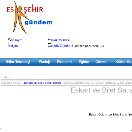
A
E
nasayfa
mlak Merkezi
İ
E
letişim
tkinlik Gündemi
(konser, parti, sergi,...)
Bilim-Teknoloji
Ekoloji
Ekonomi
Eğitim
Güncel
Kültür-Sa
Estram
Eskart Fiyatları
,
Eskart ve Bilet Satış Yerleri
,
Estram Güzergahları
,
Yolculuk Kuralları
,
Sık Soru
Eskart ve Bilet Satı
Eskart Dolum ve Bilet Satış Yer
o