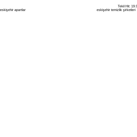
Tekil Hit: 19
eskişehir apartlar
eskişehir kiralık daire
eskişehir günlük kiralık
eskişehir temizlik şirketler