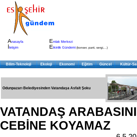
A
E
nasayfa
mlak Merkezi
İ
E
letişim
tkinlik Gündemi
(konser, parti, sergi,...)
Bilim-Teknoloji
Ekoloji
Ekonomi
Eğitim
Güncel
Kültür-Sa
Odunpazarı Belediyesinden Vatandaşa Asfalt Şoku
VATANDAŞ ARABASINI
CEBİNE KOYAMAZ
6.5.2