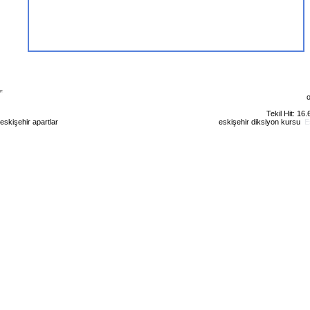
o
Tekil Hit: 16
eskişehir apartlar
eskişehir kiralık daire
eskişehir günlük kiralık
eskişehir diksiyon kursu
E