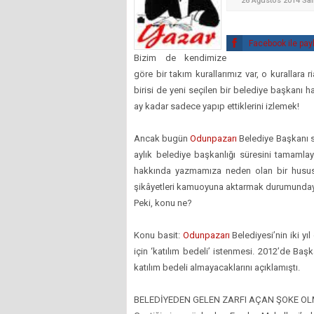
26 Ağustos 2014 Sal
Facebook ile pay
Bizim de kendimize
göre bir takım kurallarımız var, o kurallara
birisi de yeni seçilen bir belediye başkanı 
ay kadar sadece yapıp ettiklerini izlemek!
Ancak bugün
Odunpazarı
Belediye Başkanı se
aylık belediye başkanlığı süresini tamamlay
hakkında yazmamıza neden olan bir husus 
şikâyetleri kamuoyuna aktarmak durumunday
Peki, konu ne?
Konu basit:
Odunpazarı
Belediyesi’nin iki yı
için ‘katılım bedeli’ istenmesi. 2012’de Başk
katılım bedeli almayacaklarını açıklamıştı.
BELEDİYEDEN GELEN ZARFI AÇAN ŞOKE OL