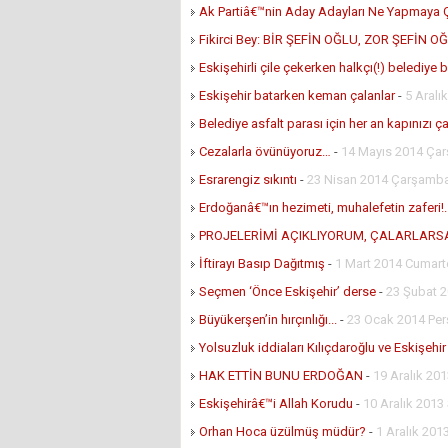
Ak Partiâ€™nin Aday Adayları Ne Yapmaya Ç
Fikirci Bey: BİR ŞEFİN OĞLU, ZOR ŞEFİN O
Eskişehirli çile çekerken halkçı(!) belediye
Eskişehir batarken keman çalanlar
-
5 Aralı
Belediye asfalt parası için her an kapınızı çal
Cezalarla övünüyoruz…
-
14 Mayıs 2014 Ça
Esrarengiz sıkıntı
-
23 Nisan 2014 Çarşamb
Erdoğanâ€™ın hezimeti, muhalefetin zaferi!.
PROJELERİMİ AÇIKLIYORUM, ÇALARLARS
İftirayı Basıp Dağıtmış
-
1 Mart 2014 Cumart
Seçmen ‘Önce Eskişehir’ derse
-
23 Şubat 2
Büyükerşen’in hırçınlığı...
-
23 Ocak 2014 Pe
Yolsuzluk iddiaları Kılıçdaroğlu ve Eskişehir
HAK ETTİN BUNU ERDOĞAN
-
19 Aralık 20
Eskişehirâ€™i Allah Korudu
-
10 Aralık 2013 
Orhan Hoca üzülmüş müdür?
-
1 Aralık 201