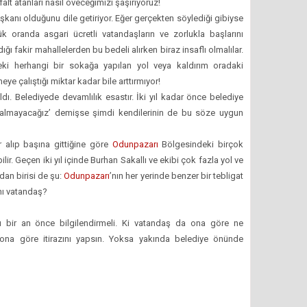
sfalt atanları nasıl öveceğimizi şaşırıyoruz!
aşkanı olduğunu dile getiriyor. Eğer gerçekten söylediği gibiyse
oranda asgari ücretli vatandaşların ve zorlukla başlarını
dığı fakir mahallelerden bu bedeli alırken biraz insaflı olmalılar.
ki herhangi bir sokağa yapılan yol veya kaldırım oradaki
ye çalıştığı miktar kadar bile arttırmıyor!
ldı. Belediyede devamlılık esastır. İki yıl kadar önce belediye
 almayacağız’ demişse şimdi kendilerinin de bu söze uygun
r alıp başına gittiğine göre
Odunpazarı
Bölgesindeki birçok
ir. Geçen iki yıl içinde Burhan Sakallı ve ekibi çok fazla yol ve
dan birisi de şu:
Odunpazarı
’nın her yerinde benzer bir tebligat
ı vatandaş?
ı bir an önce bilgilendirmeli. Ki vatandaş da ona göre ne
 ona göre itirazını yapsın. Yoksa yakında belediye önünde