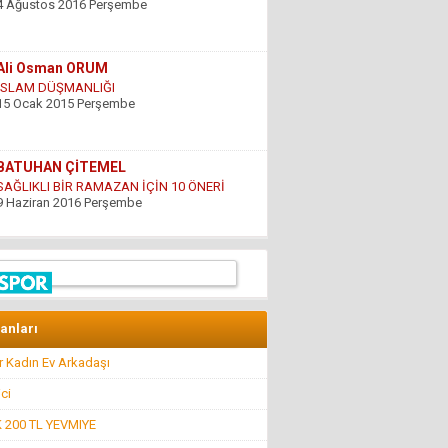
İSLAM DÜŞMANLIĞI
15 Ocak 2015 Perşembe
BATUHAN ÇİTEMEL
SAĞLIKLI BİR RAMAZAN İÇİN 10 ÖNERİ
9 Haziran 2016 Perşembe
GÜNDOĞDU YILDIRIM
ÇARESİZLİK
9 Haziran 2016 Perşembe
Hüseyin DÜŞ
İlkyardımcılara kim yardım edecek!..
lanları
8 Nisan 2016 Cuma
r Kadın Ev Arkadaşı
ici
Hüseyin GÜVEN
BİR ŞEY ANCAK DEĞERİNİ BİLENİN YANINDA
200 TL YEVMIYE
KIYMETLİDİR...
22 Temmuz 2016 Cuma