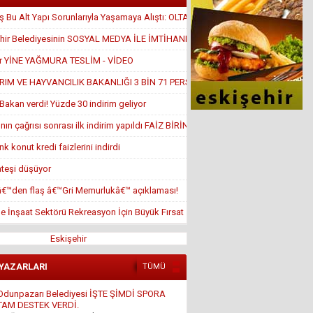
 Bu Alt Yapı Sorunlarıyla Yaşamaya Alıştı: OLTA ATTILAR
hir Belediyesinin SOSYAL MEDYA İLE İMTİHANI
ir YİNE YAĞMURA TESLİM - VİDEO
RIM VE HAYVANCILIK BAKANLIĞI 3 BİN 71 PERSONEL ALACAK!
Bakan verdi! Yüzde 30 indirim geliyor
nın çağrısı sonrası ilk indirim yapıldı FAİZ BİRİN ALTINDA
k konut kredi faizlerini indirdi
ateşi düşüyor
â€™den flaş â€™Gri Memurlukâ€™ açıklaması!
de İnşaat Sektörü Rekreasyon İçin Büyük Fırsat
Eskişehir
Odunpazarı Belediyesi İŞTE ŞİMDİ SPORA
TAM DESTEK VERDİ.
 YAZARLARI
TÜMÜ
4 Ağustos 2016 Perşembe
Ali Osman ORUM