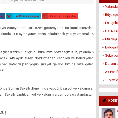
ı
Bu yazı 6266 kez okundu
Vatandaş
Büyükşe
laş
Twittter ile paylaş
Google+ ile paylaş
Eskişeh
 riayet etmeye de büyük özen gösteriyoruz. Bu kurallarımızdan
GIDA TA
hakkında ilk 6 ay boyunca canını sıkabilecek yazı yazmamak; 6
Müjdeyi 
Erdoğan’
çilen Kazım Kurt için bu kuralımızı bozacağız. Kurt, yakında 5
Şekerban
acak. Altı aylık süreyi doldurmadan kendileri ve belediyeleri
Doların 
var. Vatandaştan yoğun şikâyet geliyor, biz de bize gelen
ız!
Ak Parti
Türkiye’
l önce Burhan Sakallı döneminde yaptığı bazı yol ve kaldırımlar
an Sakallı, yaptıkları yol ve kaldırımlardan dolayı vatandaştan
KÖŞE
MUŞ!