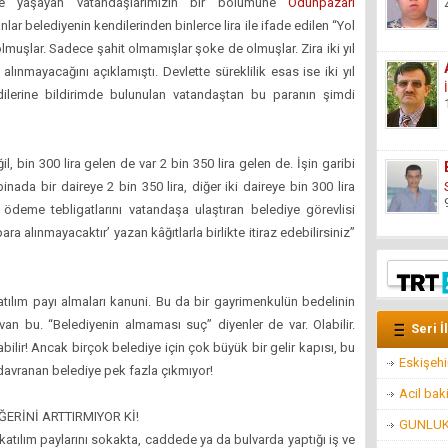
de yaşayan vatandaşlarımızın bir bölümüne
Odunpazarı
anlar belediyenin kendilerinden binlerce lira ile ifade edilen “Yol
olmuşlar. Sadece şahit olmamışlar şoke de olmuşlar. Zira iki yıl
lınmayacağını açıklamıştı. Devlette süreklilik esas ise iki yıl
lerine bildirimde bulunulan vatandaştan bu paranın şimdi
 bin 300 lira gelen de var 2 bin 350 lira gelen de. İşin garibi
inada bir daireye 2 bin 350 lira, diğer iki daireye bin 300 lira
ı ödeme tebligatlarını vatandaşa ulaştıran belediye görevlisi
a alınmayacaktır’ yazan kâğıtlarla birlikte itiraz edebilirsiniz”
 katılım payı almaları kanuni. Bu da bir gayrimenkulün bedelinin
van bu. “Belediyenin almaması suç” diyenler de var. Olabilir.
Seri İ
ilir! Ancak birçok belediye için çok büyük bir gelir kapısı, bu
Eskişehi
davranan belediye pek fazla çıkmıyor!
Acil bak
ERİNİ ARTTIRMIYOR Kİ!
GUNLUK 
 katılım paylarını sokakta, caddede ya da bulvarda yaptığı iş ve