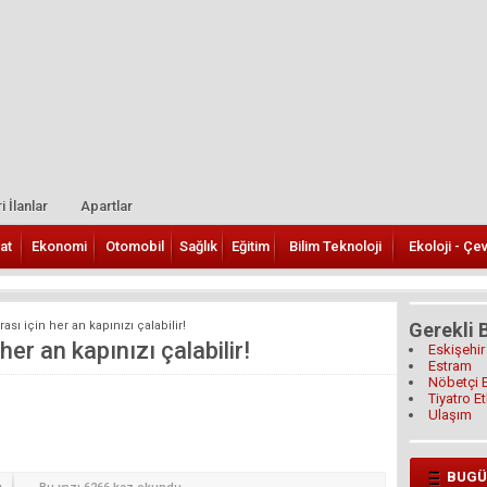
i İlanlar
Apartlar
at
Ekonomi
Otomobil
Sağlık
Eğitim
Bilim Teknoloji
Ekoloji - Çe
ası için her an kapınızı çalabilir!
Gerekli B
her an kapınızı çalabilir!
Eskişehir
Estram
Nöbetçi 
Tiyatro Et
Ulaşım
BUGÜ