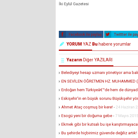
İki Eylül Gazetesi
Facebook ile paylaş
Twittter ile pa
YORUM
YAZ
Bu
habere yorumlar
Yazarın
Diğer YAZILARI
Belediyeyi hesap uzmanı yönetiyor ama balık 
EN SEVİLEN ÖĞRETMEN HZ. MUHAMMED (S
Erdoğan hem Türkiyeâ€™de hem de dünyada
Eskişehir’in en büyük sorunu Büyükşehir yö
Ahmet Ataç coşmuş bir kere!
-
24 Haziran 
Esogü yeni bir doğuma gebe
-
7 Mayıs 201
Ekmek gibi bir kutsalı bu işe karıştırmayaca
Bu şehirde hiçbirimiz güvende değiliz artık!