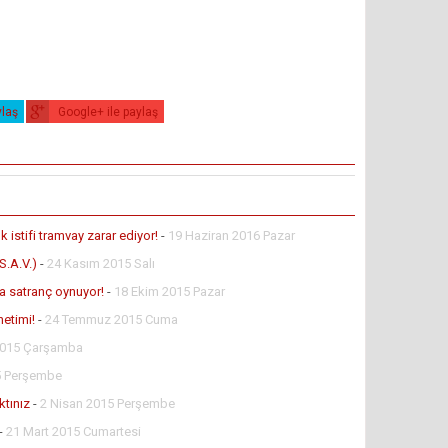
ylaş
Google+ ile paylaş
istifi tramvay zarar ediyor!
-
19 Haziran 2016 Pazar
.A.V.)
-
24 Kasım 2015 Salı
 satranç oynuyor!
-
18 Ekim 2015 Pazar
netimi!
-
24 Temmuz 2015 Cuma
2015 Çarşamba
5 Perşembe
ktınız
-
2 Nisan 2015 Perşembe
-
21 Mart 2015 Cumartesi