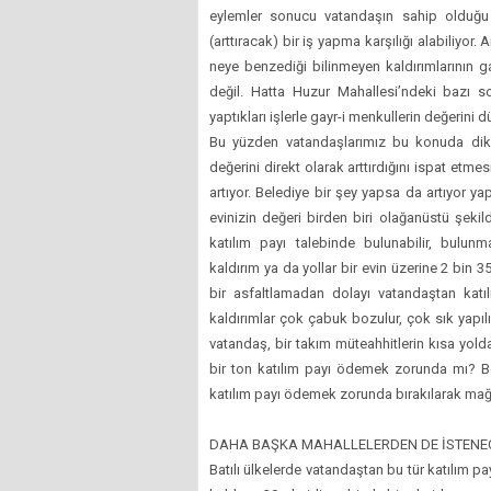
eylemler sonucu vatandaşın sahip olduğu 
(arttıracak) bir iş yapma karşılığı alabiliyor.
neye benzediği bilinmeyen kaldırımlarının g
değil. Hatta Huzur Mahallesi’ndeki bazı sok
yaptıkları işlerle gayr-i menkullerin değerini
Bu yüzden vatandaşlarımız bu konuda dikkat
değerini direkt olarak arttırdığını ispat etm
artıyor. Belediye bir şey yapsa da artıyor y
evinizin değeri birden biri olağanüstü şek
katılım payı talebinde bulunabilir, bulun
kaldırım ya da yollar bir evin üzerine 2 bin 
bir asfaltlamadan dolayı vatandaştan kat
kaldırımlar çok çabuk bozulur, çok sık yapılı
vatandaş, bir takım müteahhitlerin kısa yo
bir ton katılım payı ödemek zorunda mı? Bö
katılım payı ödemek zorunda bırakılarak ma
DAHA BAŞKA MAHALLELERDEN DE İSTENE
Batılı ülkelerde vatandaştan bu tür katılım pay