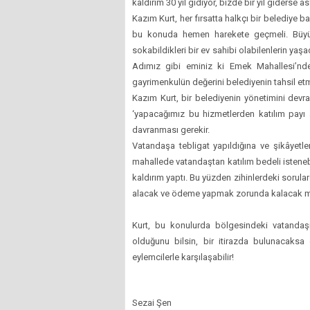
kaldırım 30 yıl gidiyor, bizde bir yıl giderse a
Kazım Kurt, her fırsatta halkçı bir belediye b
bu konuda hemen harekete geçmeli. Büyük 
sokabildikleri bir ev sahibi olabilenlerin yaşa
Adımız gibi eminiz ki Emek Mahallesi’nde
gayrimenkulün değerini belediyenin tahsil etme
Kazım Kurt, bir belediyenin yönetimini devra
‘yapacağımız bu hizmetlerden katılım payı
davranması gerekir.
Vatandaşa tebligat yapıldığına ve şikâyetle
mahallede vatandaştan katılım bedeli istenebil
kaldırım yaptı. Bu yüzden zihinlerdeki sorular
alacak ve ödeme yapmak zorunda kalacak m
Kurt, bu konulurda bölgesindeki vatandaş
olduğunu bilsin, bir itirazda bulunacaksa
eylemcilerle karşılaşabilir!
Sezai Şen