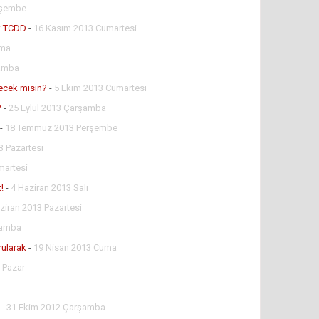
rşembe
u: TCDD
-
16 Kasım 2013 Cumartesi
uma
şamba
ecek misin?
-
5 Ekim 2013 Cumartesi
?
-
25 Eylül 2013 Çarşamba
-
18 Temmuz 2013 Perşembe
 Pazartesi
martesi
!
-
4 Haziran 2013 Salı
ziran 2013 Pazartesi
şamba
urularak
-
19 Nisan 2013 Cuma
 Pazar
-
31 Ekim 2012 Çarşamba