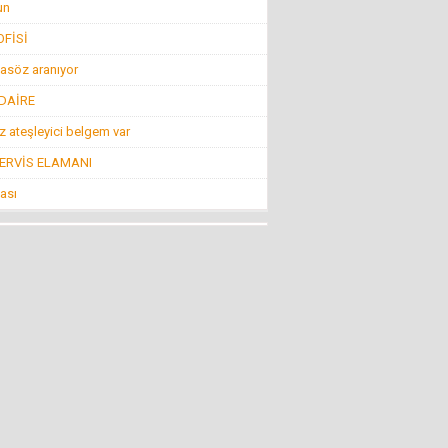
un
FİSİ
Konuk Yazar
Belediyeyi hesap uzmanı yönetiyor ama balık
asöz aranıyor
istifi tramvay zarar ediyor!
19 Haziran 2016 Pazar
 DAİRE
 ateşleyici belgem var
Mehmet KIZILKAYA
SERVİS ELAMANI
İnsanlığın Bitiş Noktası “Öldürmek!”
11 Ağustos 2016 Perşembe
ası
Mehti Saraç
EBRUCUUMA İLK EVLULUK TEKLUFUMDUR
22 Mart 2016 Salı
NECMİ GÜNAY
KİMİLERİNE GÖRE SİVRİHİSAR!
4 Nisan 2013 Perşembe
Nevzat Ağabey Milli Gençlikle...