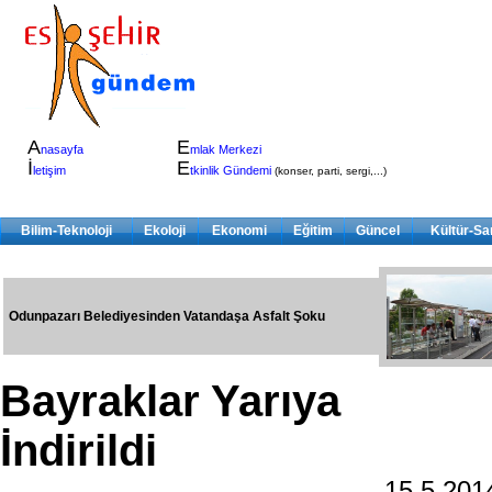
A
E
nasayfa
mlak Merkezi
İ
E
letişim
tkinlik Gündemi
(konser, parti, sergi,...)
Bilim-Teknoloji
Ekoloji
Ekonomi
Eğitim
Güncel
Kültür-Sa
Odunpazarı Belediyesinden Vatandaşa Asfalt Şoku
Bayraklar Yarıya
İndirildi
15.5.20