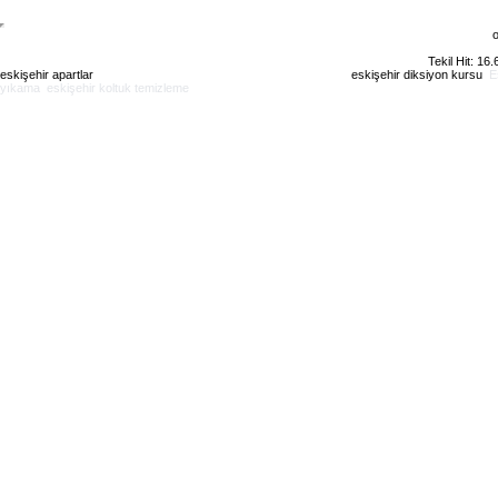
o
Tekil Hit: 16
eskişehir apartlar
eskişehir kiralık daire
eskişehir günlük kiralık
eskişehir diksiyon kursu
E
yıkama
eskişehir koltuk temizleme