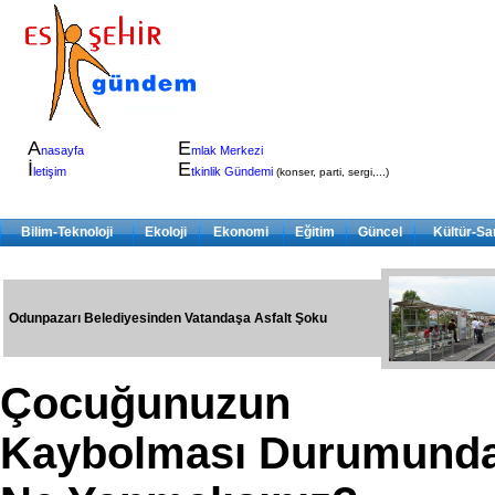
A
E
nasayfa
mlak Merkezi
İ
E
letişim
tkinlik Gündemi
(konser, parti, sergi,...)
Bilim-Teknoloji
Ekoloji
Ekonomi
Eğitim
Güncel
Kültür-Sa
Odunpazarı Belediyesinden Vatandaşa Asfalt Şoku
Çocuğunuzun
Kaybolması Durumund