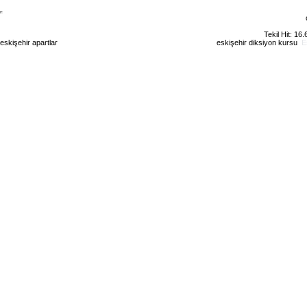
Tekil Hit: 16
eskişehir apartlar
eskişehir kiralık daire
eskişehir günlük kiralık
eskişehir diksiyon kursu
E