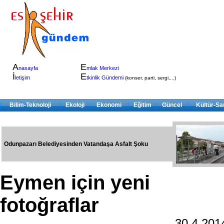
A
E
nasayfa
mlak Merkezi
İ
E
letişim
tkinlik Gündemi
(konser, parti, sergi,...)
Bilim-Teknoloji
Ekoloji
Ekonomi
Eğitim
Güncel
Kültür-Sa
Odunpazarı Belediyesinden Vatandaşa Asfalt Şoku
Eymen için yeni
fotoğraflar
30.4.20