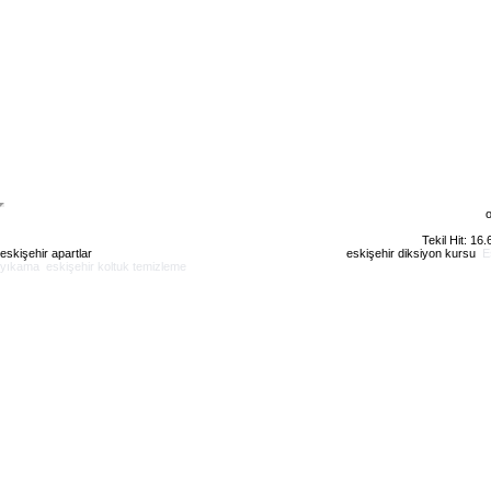
o
Tekil Hit: 16
eskişehir apartlar
eskişehir kiralık daire
eskişehir günlük kiralık
eskişehir diksiyon kursu
E
yıkama
eskişehir koltuk temizleme