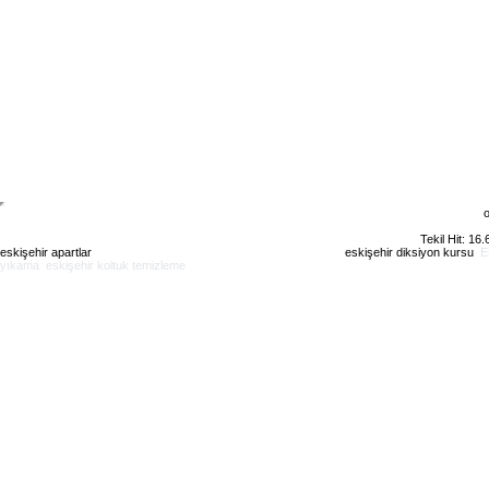
o
Tekil Hit: 16
eskişehir apartlar
eskişehir kiralık daire
eskişehir günlük kiralık
eskişehir diksiyon kursu
E
yıkama
eskişehir koltuk temizleme