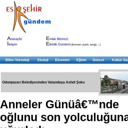
A
E
nasayfa
mlak Merkezi
İ
E
letişim
tkinlik Gündemi
(konser, parti, sergi,...)
Bilim-Teknoloji
Ekoloji
Ekonomi
Eğitim
Güncel
Kültür-Sa
Odunpazarı Belediyesinden Vatandaşa Asfalt Şoku
Anneler Günüâ€™nde
oğlunu son yolculuğun