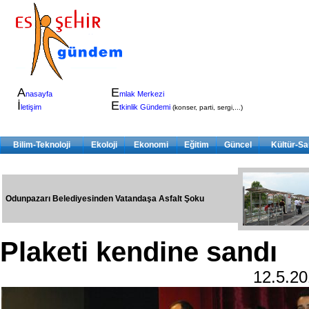
A
E
nasayfa
mlak Merkezi
İ
E
letişim
tkinlik Gündemi
(konser, parti, sergi,...)
Bilim-Teknoloji
Ekoloji
Ekonomi
Eğitim
Güncel
Kültür-Sa
Odunpazarı Belediyesinden Vatandaşa Asfalt Şoku
Plaketi kendine sandı
12.5.2