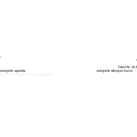
Tekil Hit: 16
eskişehir apartlar
eskişehir kiralık daire
eskişehir günlük kiralık
eskişehir diksiyon kursu
E
yıkama
eskişehir koltuk temizleme