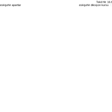
Tekil Hit: 16
eskişehir apartlar
eskişehir kiralık daire
eskişehir günlük kiralık
eskişehir diksiyon kursu
E