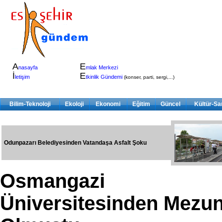
A
E
nasayfa
mlak Merkezi
İ
E
letişim
tkinlik Gündemi
(konser, parti, sergi,...)
Bilim-Teknoloji
Ekoloji
Ekonomi
Eğitim
Güncel
Kültür-Sa
Odunpazarı Belediyesinden Vatandaşa Asfalt Şoku
Osmangazi
Üniversitesinden Mezu