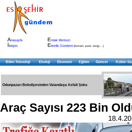
A
E
nasayfa
mlak Merkezi
İ
E
letişim
tkinlik Gündemi
(konser, parti, sergi,...)
Bilim-Teknoloji
Ekoloji
Ekonomi
Eğitim
Güncel
Kültür-Sa
Odunpazarı Belediyesinden Vatandaşa Asfalt Şoku
Araç Sayısı 223 Bin Ol
18.4.2