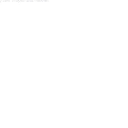
yıkama
eskişehir koltuk temizleme