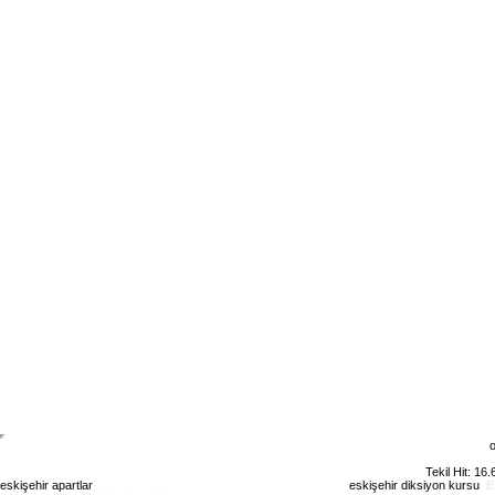
o
Tekil Hit: 16
eskişehir apartlar
eskişehir kiralık daire
eskişehir günlük kiralık
eskişehir diksiyon kursu
E