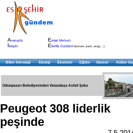
A
E
nasayfa
mlak Merkezi
İ
E
letişim
tkinlik Gündemi
(konser, parti, sergi,...)
Bilim-Teknoloji
Ekoloji
Ekonomi
Eğitim
Güncel
Kültür-Sa
Odunpazarı Belediyesinden Vatandaşa Asfalt Şoku
Peugeot 308 liderlik
peşinde
7.5.20