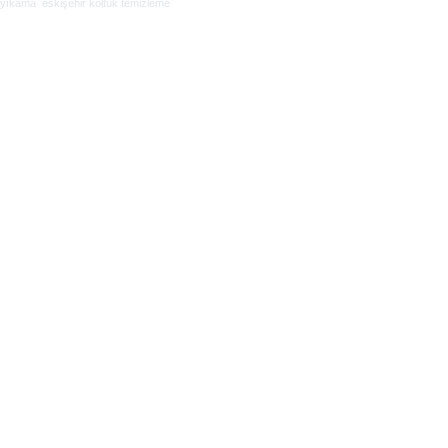
yıkama
eskişehir koltuk temizleme