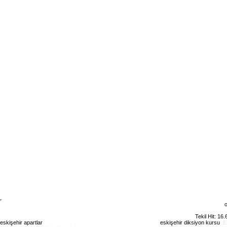
o
Tekil Hit: 16
eskişehir apartlar
eskişehir kiralık daire
eskişehir günlük kiralık
eskişehir diksiyon kursu
E