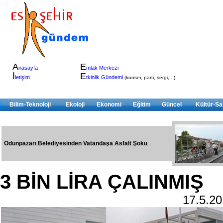
A
E
nasayfa
mlak Merkezi
İ
E
letişim
tkinlik Gündemi
(konser, parti, sergi,...)
Bilim-Teknoloji
Ekoloji
Ekonomi
Eğitim
Güncel
Kültür-Sa
Odunpazarı Belediyesinden Vatandaşa Asfalt Şoku
3 BİN LİRA ÇALINMIŞ
17.5.2