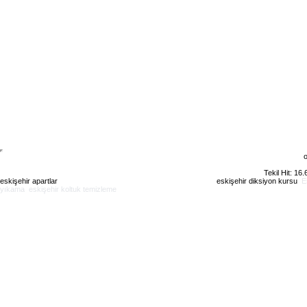
o
Tekil Hit: 16
eskişehir apartlar
eskişehir kiralık daire
eskişehir günlük kiralık
eskişehir diksiyon kursu
E
yıkama
eskişehir koltuk temizleme