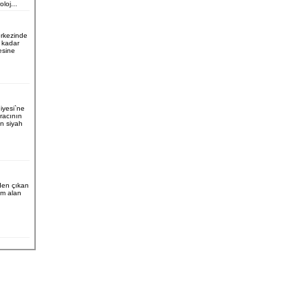
loj...
erkezinde
u kadar
esine
iyesi`ne
aracının
n siyah
nden çıkan
m alan