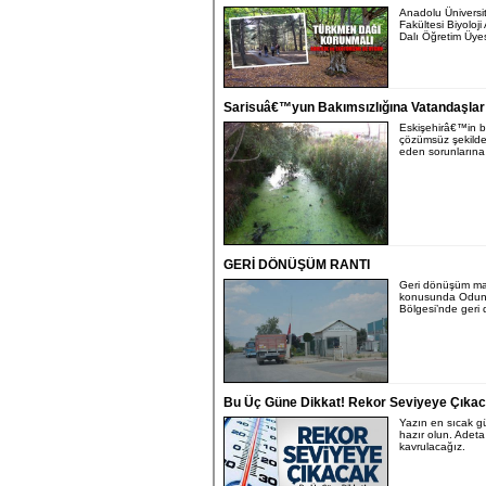
Anadolu Üniversi
Fakültesi Biyoloji
Dalı Öğretim Üyesi
Sarisuâ€™yun Bakımsızlığına Vatandaşlar 
Eskişehirâ€™in bi
çözümsüz şekild
eden sorunlarına 
GERİ DÖNÜŞÜM RANTI
Geri dönüşüm ma
konusunda Odun
Bölgesi’nde geri 
Bu Üç Güne Dikkat! Rekor Seviyeye Çıka
Yazın en sıcak g
hazır olun. Adeta
kavrulacağız.