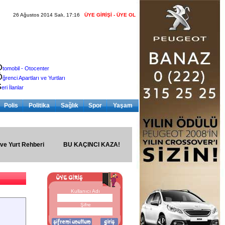
26 Ağustos 2014 Salı, 17:16
ÜYE GİRİŞİ - ÜYE OL
O
tomobil - Otocenter
Ö
ğrenci Apartları ve Yurtları
S
eri İlanlar
Polis
Politika
Sağlık
Spor
Yaşam
 ve Yurt Rehberi
BU KAÇINCI KAZA!
Kullanıcı Adı
Şifre