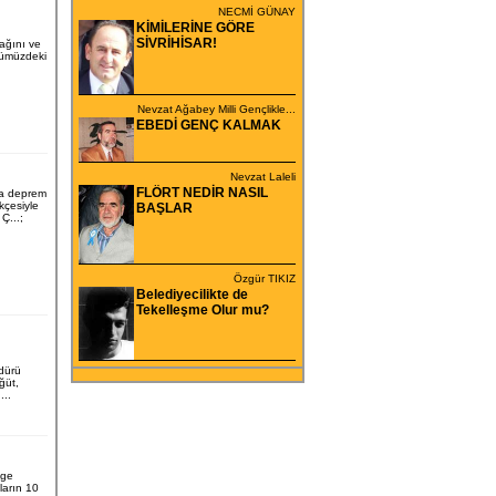
NECMİ GÜNAY
KİMİLERİNE GÖRE
SİVRİHİSAR!
cağını ve
ümüzdeki
Nevzat Ağabey Milli Gençlikle...
EBEDİ GENÇ KALMAK
Nevzat Laleli
FLÖRT NEDİR NASIL
da deprem
ekçesiyle
BAŞLAR
Ç...;
Özgür TIKIZ
Belediyecilikte de
Tekelleşme Olur mu?
dürü
ğüt,
..
lge
ların 10