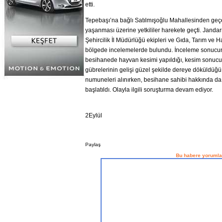
etti.
Tepebaşı’na bağlı Satılmışoğlu Mahallesinden geçe
yaşanması üzerine yetkililer harekete geçti. Jand
Şehircilik İl Müdürlüğü ekipleri ve Gıda, Tarım ve H
bölgede incelemelerde bulundu. İnceleme sonucund
besihanede hayvan kesimi yapıldığı, kesim sonucu 
gübrelerinin gelişi güzel şekilde dereye döküldüğü
numuneleri alınırken, besihane sahibi hakkında da 
başlatıldı. Olayla ilgili soruşturma devam ediyor.
2Eylül
Paylaş
Bu habere yorumla