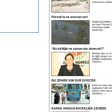
çukurunun patlam
Porsuk’ta ne ararsan var!
Doğal güzellikler
yer alan Porsuk Ç
sorumsuz kişiler
tarafında...
“Bu kirliliğe ne zaman dur denecek?”
Reklam ilan ve el 
ile ilgili oluşan çe
kirliliğini değerle
Tüketici...
BU ZEHiRE KiM DUR DiYECEK
Şehir içi toplu ta
sağlayan halk oto
adeta zehir saçıy
Otob&uu...;
KAPAK ARIZASI BATAKLIĞA ÇEVİRDİ