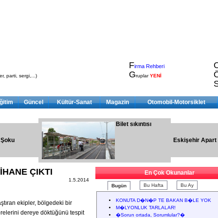
F
irma Rehberi
G
, parti, sergi,...)
ruplar
YENİ
ğitim
Güncel
Kültür-Sanat
Magazin
Otomobil-Motorsiklet
Bilet sıkıntısı
 Şoku
Eskişehir Apart
İHANE ÇIKTI
En Çok Okunanlar
1.5.2014
Bu Hafta
Bu Ay
Bugün
KONUTA D�N�P TE BAKAN B�LE YOK
tıran ekipler, bölgedeki bir
M�LYONLUK TARLALAR!
relerini dereye döktüğünü tespit
�Sorun ortada, Sorumlular?�