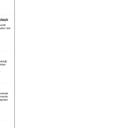
laştı
nemli
nden biri
ebeği
tılan
.
esinde
 oranla
apılan