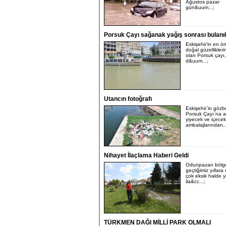
Ağustos pazar
gün&uum...;
Porsuk Çayı sağanak yağış sonrası bulanık
Eskişehir’in en ö
doğal güzellikleri
olan Porsuk çayı,
d&uum...;
Utancın fotoğrafı
Eskişehir`in gözb
Porsuk Çayı`na a
yiyecek ve içecek
ambalajlarından..
Nihayet İlaçlama Haberi Geldi
Odunpazarı bölg
geçtiğimiz yıllara
çok eksik halde y
ila&cc...;
TÜRKMEN DAĞI MİLLİ PARK OLMALI