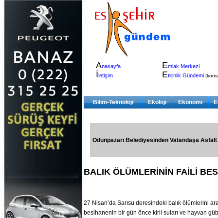
A
E
nasayfa
mlak Merkezi
İ
E
letişim
tkinlik Gündemi
(konser
Bilim-Teknoloji
Ekoloji
Ekonomi
E
Odunpazarı Belediyesinden Vatandaşa Asfalt
BALIK ÖLÜMLERİNİN FAİLİ BES
27 Nisan’da Sarısu deresindeki balık ölümlerini araş
besihanenin bir gün önce kirli suları ve hayvan güb