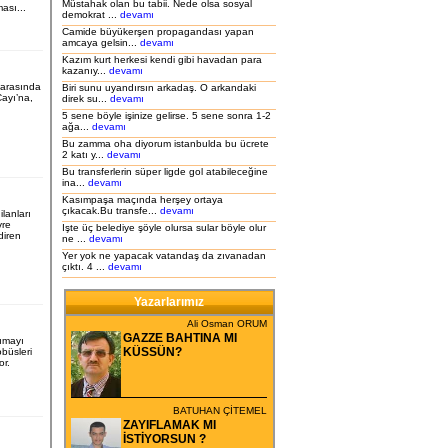
Müstahak olan bu tabii. Nede olsa sosyal
ası...
demokrat ...
devamı
Camide büyükerşen propagandası yapan
amcaya gelsin...
devamı
Kazım kurt herkesi kendi gibi havadan para
kazanıy...
devamı
i arasında
Biri sunu uyandırsın arkadaş. O arkandaki
ayı’na,
direk su...
devamı
5 sene böyle işinize gelirse. 5 sene sonra 1-2
ağa...
devamı
Bu zamma oha diyorum istanbulda bu ücrete
2 katı y...
devamı
Bu transferlerin süper ligde gol atabileceğine
ina...
devamı
Kasımpaşa maçında herşey ortaya
çıkacak.Bu transfe...
devamı
ilanları
vre
Işte üç belediye şöyle olursa sular böyle olur
ndiren
ne ...
devamı
Yer yok ne yapacak vatandaş da zıvanadan
çıktı. 4 ...
devamı
Yazarlarımız
Ali Osman ORUM
GAZZE BAHTINA MI
şımayı
KÜSSÜN?
büsleri
or.
BATUHAN ÇİTEMEL
ZAYIFLAMAK MI
İSTİYORSUN ?