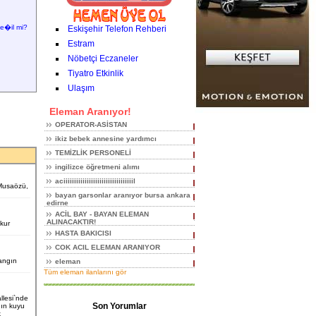
e�il mi?
Eskişehir Telefon Rehberi
Estram
Nöbetçi Eczaneler
Tiyatro Etkinlik
Ulaşım
Eleman Aranıyor!
OPERATOR-ASİSTAN
ikiz bebek annesine yardımcı
TEMİZLİK PERSONELİ
ingilizce öğretmeni alımı
aciiiiiiiiiiiiiiiiiiiiiiiiiiiiiiiiil
 Musaözü,
bayan garsonlar aranıyor bursa ankara
edirne
ACİL BAY - BAYAN ELEMAN
ALINACAKTIR!
ukur
HASTA BAKICISI
COK ACIL ELEMAN ARANIYOR
angın
eleman
Tüm eleman ilanlarını gör
llesi`nde
Son Yorumlar
nın kuyu
k