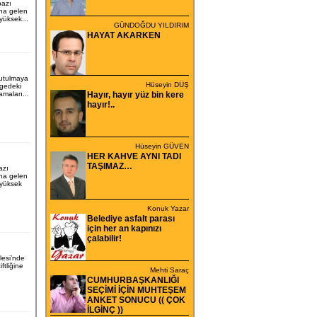
bazı
na gelen
yüksek...
GÜNDOĞDU YILDIRIM
HAYAT AKARKEN
tutulmaya
Hüseyin DÜŞ
lgedeki
lamaları...
Hayır, hayır yüz bin kere
hayır!..
Hüseyin GÜVEN
HER KAHVE AYNI TADI
TAŞIMAZ…
azı
na gelen
 yüksek
Konuk Yazar
Belediye asfalt parası
için her an kapınızı
çalabilir!
lesi’nde
iftliğine
Mehti Saraç
CUMHURBAŞKANLIĞI
SEÇİMİ İÇİN MUHTEŞEM
ANKET SONUCU (( ÇOK
İLGİNÇ ))