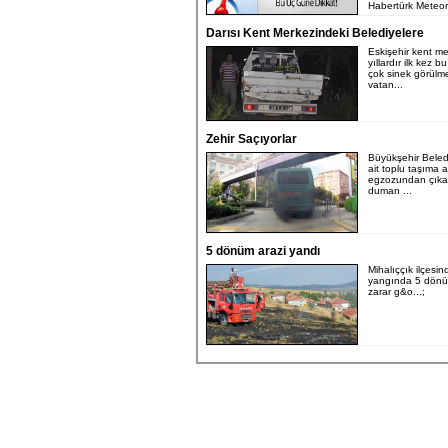
Habertürk Meteoro
Darısı Kent Merkezindeki Belediyelere
Eskişehir kent m
yıllardır ilk kez b
çok sinek görülm
vatan...
Zehir Saçıyorlar
Büyükşehir Beled
ait toplu taşıma 
egzozundan çıka
duman ...
5 dönüm arazi yandı
Mihalıççık ilçesi
yangında 5 dönü
zarar g&o...;