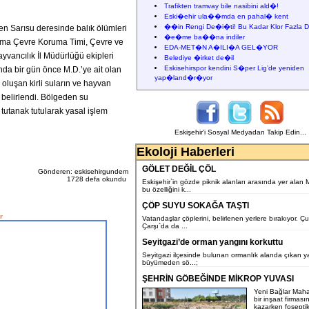
Trafikten tramvay bile nasibini ald�!
Eski�ehir ula��mda en pahal� kent
��in Rengi De�i�ti! Bu Kadar Klor Fazla D
n Sarısu deresinde balık ölümleri
�e�me ba��na indiler
arma Çevre Koruma Timi, Çevre ve
EDA-MET�N A�ILI�A GEL�YOR
ayvancılık İl Müdürlüğü ekipleri
Belediye �irket de�il
Eskisehirspor kendini S�per Lig’de yeniden
a bir gün önce M.D.’ye ait olan
yap�land�r�yor
oluşan kirli suların ve hayvan
 belirlendi. Bölgeden su
tutanak tutularak yasal işlem
Eskişehir'i Sosyal Medyadan Takip Edin...
Ekoloji Haberleri
GÖLET DEĞİL ÇÖL
Gönderen: eskisehirgundem
1728 defa okundu
Eskişehir`in gözde piknik alanları arasında yer alan
bu özelliğini k...
ÇÖP SUYU SOKAĞA TAŞTI
r
Vatandaşlar çöplerini, belirlenen yerlere bırakıyor. Ç
Çarşı`da da ...
Seyitgazi’de orman yangını korkuttu
Seyitgazi ilçesinde bulunan ormanlık alanda çıkan y
büyümeden sö...;
ŞEHRİN GÖBEĞİNDE MİKROP YUVASI
Yeni Bağlar Maha
bir inşaat firması
kazarken fosepti