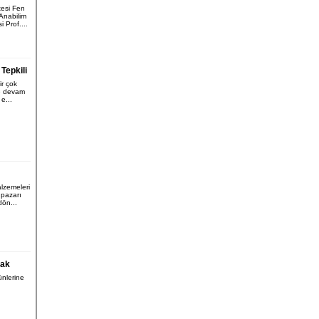
tesi Fen
 Anabilim
 Prof....
Tepkili
r çok
e devam
e...
lzemeleri
pazarı
dön...
cak
ünlerine