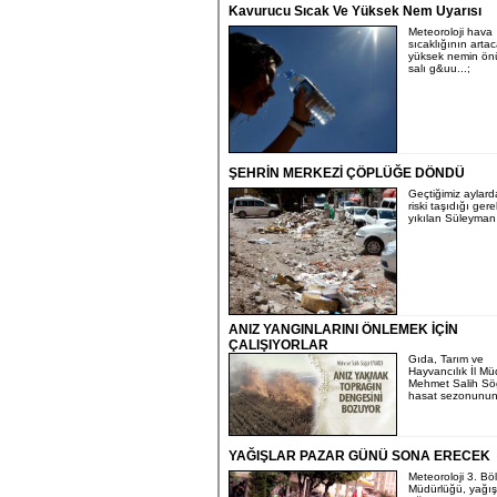
Kavurucu Sıcak Ve Yüksek Nem Uyarısı
Meteoroloji hava
sıcaklığının arta
yüksek nemin ön
salı g&uu...;
ŞEHRİN MERKEZİ ÇÖPLÜĞE DÖNDÜ
Geçtiğimiz aylar
riski taşıdığı ger
yıkılan Süleyman 
ANIZ YANGINLARINI ÖNLEMEK İÇİN
ÇALIŞIYORLAR
Gıda, Tarım ve
Hayvancılık İl Mü
Mehmet Salih Sö
hasat sezonunun.
YAĞIŞLAR PAZAR GÜNÜ SONA ERECEK
Meteoroloji 3. Bö
Müdürlüğü, yağış