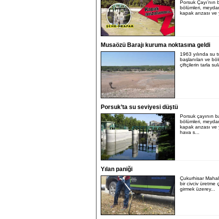
Porsuk Çayı’nın 
bölümleri, meyda
kapak arızası ve 
Musaözü Barajı kuruma noktasına geldi
1963 yılında su 
başlanılan ve bö
çiftçilerin tarla su
Porsuk’ta su seviyesi düştü
Porsuk çayının b
bölümleri, meyda
kapak arızası ve
hava s...
Yılan paniği
Çukurhisar Mahal
bir civciv üretme ç
girmek üzerey...