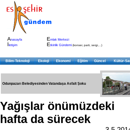
A
E
nasayfa
mlak Merkezi
İ
E
letişim
tkinlik Gündemi
(konser, parti, sergi,...)
Bilim-Teknoloji
Ekoloji
Ekonomi
Eğitim
Güncel
Kültür-Sa
Odunpazarı Belediyesinden Vatandaşa Asfalt Şoku
Yağışlar önümüzdeki
hafta da sürecek
3.5.20