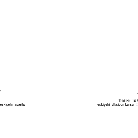
Tekil Hit: 16
eskişehir apartlar
eskişehir kiralık daire
eskişehir günlük kiralık
eskişehir diksiyon kursu
E