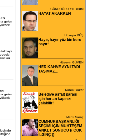
GÜNDOĞDU YILDIRIM
HAYAT AKARKEN
bazı
na gelen
yüksek...
Hüseyin DÜŞ
Hayır, hayır yüz bin kere
hayır!..
tutulmaya
lgedeki
lamaları...
Hüseyin GÜVEN
HER KAHVE AYNI TADI
TAŞIMAZ…
Konuk Yazar
azı
Belediye asfalt parası
na gelen
 yüksek
için her an kapınızı
çalabilir!
Mehti Saraç
CUMHURBAŞKANLIĞI
SEÇİMİ İÇİN MUHTEŞEM
ANKET SONUCU (( ÇOK
lesi’nde
iftliğine
İLGİNÇ ))