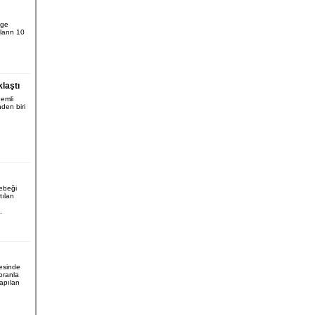
lge
ların 10
laştı
nemli
nden biri
ebeği
tılan
.
esinde
 oranla
apılan