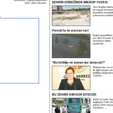
Gönderen: eskisehirgundem
ŞEHRİN GÖBEĞİNDE MİKROP YUVASI
1637 defa okundu
Yeni Bağlar Maha
bir inşaat firması
kazarken fosepti
çukurunun patlam
r
Porsuk’ta ne ararsan var!
Doğal güzellikler
yer alan Porsuk Ç
sorumsuz kişiler
tarafında...
“Bu kirliliğe ne zaman dur denecek?”
Reklam ilan ve el 
ile ilgili oluşan çe
kirliliğini değerle
Tüketici...
BU ZEHiRE KiM DUR DiYECEK
Şehir içi toplu ta
sağlayan halk oto
adeta zehir saçıy
Otob&uu...;