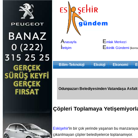
A
E
nasayfa
mlak Merkezi
İ
E
letişim
tkinlik Gündemi
(konser
Bilim-Teknoloji
Ekoloji
Ekonomi
E
Odunpazarı Belediyesinden Vatandaşa Asfalt
Çöpleri Toplamaya Yetişemiyorl
Eskişehir
'in bir çok yerinde yaşanan bu manzaraya
çıkarılmayan çöpler belediyelerce toplanamıyor.