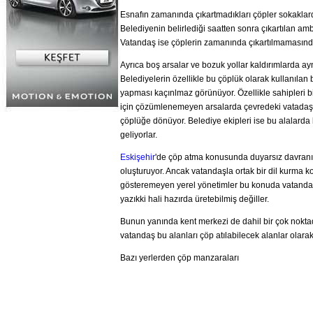
Esnafın zamanında çıkartmadıkları çöpler sokaklard
Belediyenin belirlediği saatten sonra çıkartılan ambal
Vatandaş ise çöplerin zamanında çıkartılmamasında
Ayrıca boş arsalar ve bozuk yollar kaldırımlarda ay
Belediyelerin özellikle bu çöplük olarak kullanılan
yapması kaçınlmaz görünüyor. Özellikle sahipleri b
için çözümlenemeyen arsalarda çevredeki vatadaşla
çöplüğe dönüyor. Belediye ekipleri ise bu alalarda
geliyorlar.
Eskişehir
'de çöp atma konusunda duyarsız davranı
oluşturuyor. Ancak vatandaşla ortak bir dil kurma 
gösteremeyen yerel yönetimler bu konuda vatand
yazıkki hali hazırda üretebilmiş değiller.
Bunun yanında kent merkezi de dahil bir çok noktad
vatandaş bu alanları çöp atılabilecek alanlar olarak
Bazı yerlerden çöp manzaraları