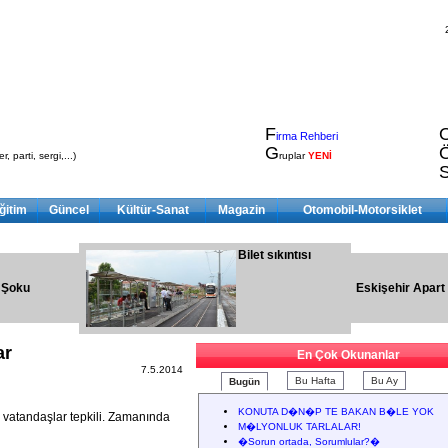
F
irma Rehberi
G
, parti, sergi,...)
ruplar
YENİ
ğitim
Güncel
Kültür-Sanat
Magazin
Otomobil-Motorsiklet
Bilet sıkıntısı
 Şoku
Eskişehir Apart
ar
En Çok Okunanlar
7.5.2014
Bu Hafta
Bu Ay
Bugün
KONUTA D�N�P TE BAKAN B�LE YOK
 vatandaşlar tepkili. Zamanında
M�LYONLUK TARLALAR!
�Sorun ortada, Sorumlular?�