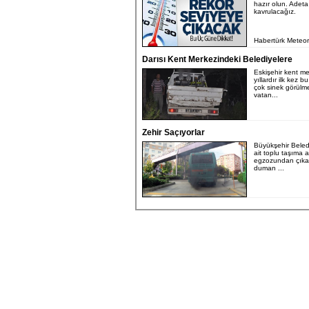
hazır olun. Adeta
kavrulacağız.
Habertürk Meteoro
Darısı Kent Merkezindeki Belediyelere
Eskişehir kent m
yıllardır ilk kez b
çok sinek görülm
vatan...
Zehir Saçıyorlar
Büyükşehir Beled
ait toplu taşıma 
egzozundan çıka
duman ...