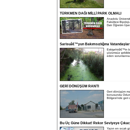
TÜRKMEN DAĞI MİLLİ PARK OLMALI
Anadolu Üniversi
Fakültesi Biyoloji
Dalı Öğretim Üyesi
Sarisuâ€™yun Bakımsızlığına Vatandaşlar 
Eskişehirâ€™in bi
çözümsüz şekild
eden sorunlarına 
GERİ DÖNÜŞÜM RANTI
Geri dönüşüm ma
konusunda Odun
Bölgesi’nde geri 
Bu Üç Güne Dikkat! Rekor Seviyeye Çıka
Yazın en sıcak g