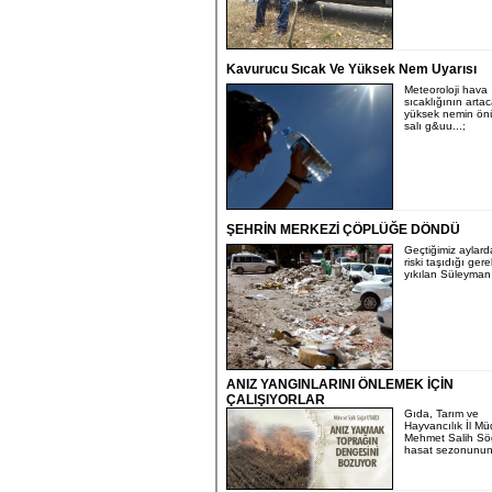
Kavurucu Sıcak Ve Yüksek Nem Uyarısı
Meteoroloji hava
sıcaklığının arta
yüksek nemin ön
salı g&uu...;
ŞEHRİN MERKEZİ ÇÖPLÜĞE DÖNDÜ
Geçtiğimiz aylar
riski taşıdığı ger
yıkılan Süleyman 
ANIZ YANGINLARINI ÖNLEMEK İÇİN
ÇALIŞIYORLAR
Gıda, Tarım ve
Hayvancılık İl Mü
Mehmet Salih Sö
hasat sezonunun.