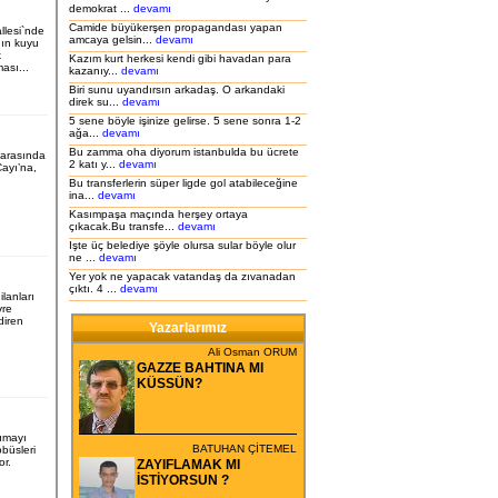
demokrat ...
devamı
Camide büyükerşen propagandası yapan
llesi`nde
amcaya gelsin...
devamı
nın kuyu
k
Kazım kurt herkesi kendi gibi havadan para
ası...
kazanıy...
devamı
Biri sunu uyandırsın arkadaş. O arkandaki
direk su...
devamı
5 sene böyle işinize gelirse. 5 sene sonra 1-2
ağa...
devamı
Bu zamma oha diyorum istanbulda bu ücrete
i arasında
2 katı y...
devamı
ayı’na,
Bu transferlerin süper ligde gol atabileceğine
ina...
devamı
Kasımpaşa maçında herşey ortaya
çıkacak.Bu transfe...
devamı
Işte üç belediye şöyle olursa sular böyle olur
ne ...
devamı
Yer yok ne yapacak vatandaş da zıvanadan
çıktı. 4 ...
devamı
ilanları
vre
ndiren
Yazarlarımız
Ali Osman ORUM
GAZZE BAHTINA MI
KÜSSÜN?
şımayı
BATUHAN ÇİTEMEL
büsleri
or.
ZAYIFLAMAK MI
İSTİYORSUN ?