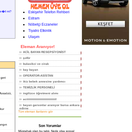
e�il mi?
Eskişehir Telefon Rehberi
Estram
Nöbetçi Eczaneler
Tiyatro Etkinlik
Ulaşım
Eleman Aranıyor!
ACİL BAYAN RESEPSİYONİST
şoför
bulasikci ve cirak
bay bayan
OPERATOR-ASİSTAN
geri
ikiz bebek annesine yardımcı
TEMİZLİK PERSONELİ
 Musaözü,
ingilizce öğretmeni alımı
aciiiiiiiiiiiiiiiiiiiiiiiiiiiiiiiiil
bayan garsonlar aranıyor bursa ankara
edirne
ukur
Tüm eleman ilanlarını gör
angın
Son Yorumlar
Müstahak olan bu tabii. Nede olsa sosyal