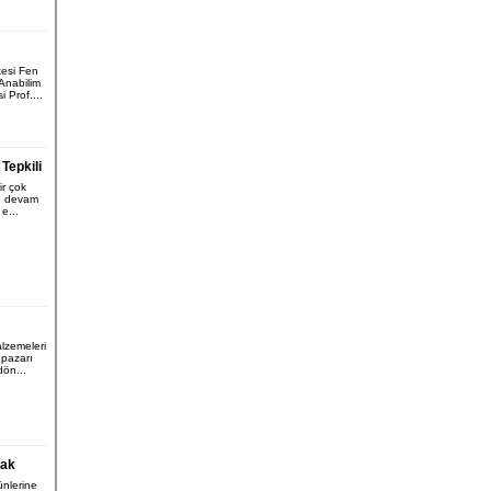
tesi Fen
 Anabilim
 Prof....
Tepkili
r çok
e devam
e...
lzemeleri
pazarı
dön...
cak
ünlerine