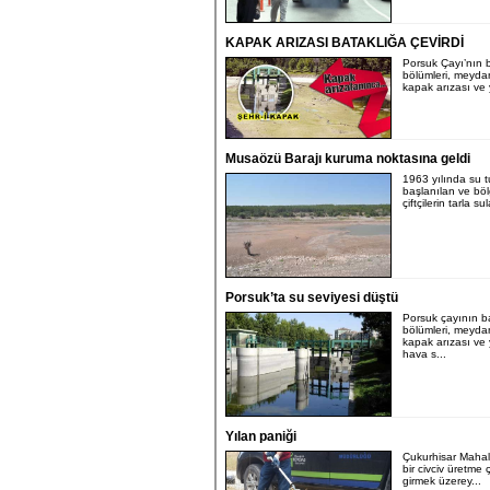
KAPAK ARIZASI BATAKLIĞA ÇEVİRDİ
Porsuk Çayı’nın 
bölümleri, meyda
kapak arızası ve 
Musaözü Barajı kuruma noktasına geldi
1963 yılında su 
başlanılan ve bö
çiftçilerin tarla su
Porsuk’ta su seviyesi düştü
Porsuk çayının b
bölümleri, meyda
kapak arızası ve
hava s...
Yılan paniği
Çukurhisar Mahal
bir civciv üretme ç
girmek üzerey...