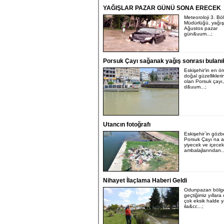
YAĞIŞLAR PAZAR GÜNÜ SONA ERECEK
Meteoroloji 3. Bö
Müdürlüğü, yağış
Ağustos pazar
gün&uum...;
Porsuk Çayı sağanak yağış sonrası bulanık
Eskişehir’in en ö
doğal güzellikleri
olan Porsuk çayı,
d&uum...;
Utancın fotoğrafı
Eskişehir`in gözb
Porsuk Çayı`na a
yiyecek ve içecek
ambalajlarından..
Nihayet İlaçlama Haberi Geldi
Odunpazarı bölg
geçtiğimiz yıllara
çok eksik halde y
ila&cc...;