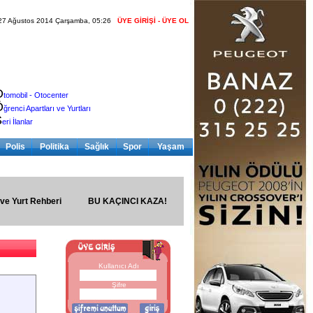
27 Ağustos 2014 Çarşamba, 05:26
ÜYE GİRİŞİ - ÜYE OL
O
tomobil - Otocenter
Ö
ğrenci Apartları ve Yurtları
S
eri İlanlar
Polis
Politika
Sağlık
Spor
Yaşam
 ve Yurt Rehberi
BU KAÇINCI KAZA!
Kullanıcı Adı
Şifre