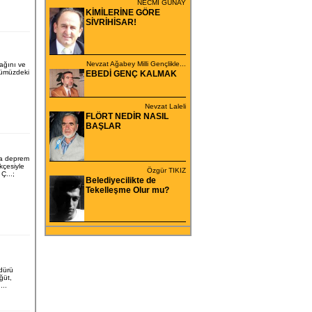
NECMİ GÜNAY
KİMİLERİNE GÖRE
SİVRİHİSAR!
Nevzat Ağabey Milli Gençlikle...
cağını ve
ümüzdeki
EBEDİ GENÇ KALMAK
Nevzat Laleli
FLÖRT NEDİR NASIL
BAŞLAR
da deprem
ekçesiyle
Özgür TIKIZ
Ç...;
Belediyecilikte de
Tekelleşme Olur mu?
dürü
ğüt,
..