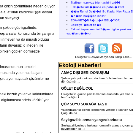
Trafikten tramvay bile nasibini ald�!
a çirkin görüntülere neden oluyor.
Eski�ehir ula��mda en pahal� kent
��in Rengi De�i�ti! Bu Kadar Klor Fazla D
aj atıkları kaldırımı işgal ediyor.
�e�me ba��na indiler
n şikayetçi.
EDA-MET�N A�ILI�A GEL�YOR
Belediye �irket de�il
nı şekide çöp işgalinde.
Eskisehirspor kendini S�per Lig’de yeniden
 boş arsalar konusunda bir çalışma
yap�land�r�yor
ilinmeyen ya da miraslı olduğu
rın duyarsızlığı nedeni ile
 biriken çöpleri görmezde
Eskişehir'i Sosyal Medyadan Takip Edin...
Ekoloji Haberleri
lması sorunun temelini
konusunda yeterince başarı
AMAÇ DIŞI GERi DÖNÜŞÜM
aşı da yormayacak çözümler ne
Şehrin pek çok noktasında bina önlerine konulan ve 
dönüşümün...
GÖLET DEĞİL ÇÖL
aki bozuk yollar ve kaldırımlarda
Eskişehir`in gözde piknik alanları arasında yer alan
bu özelliğini k...
 algılamasını adeta körüklüyor..
ÇÖP SUYU SOKAĞA TAŞTI
Vatandaşlar çöplerini, belirlenen yerlere bırakıyor. Ç
Çarşı`da da ...
Seyitgazi’de orman yangını korkuttu
Seyitgazi ilçesinde bulunan ormanlık alanda çıkan y
büyümeden sö...;