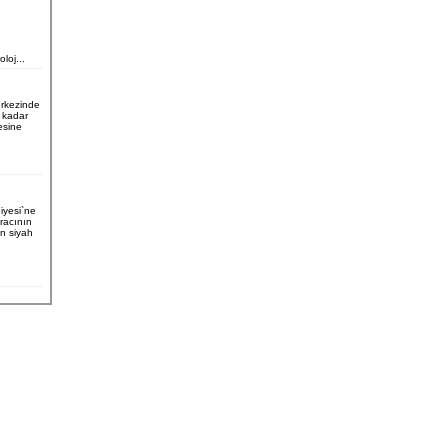
loj...
erkezinde
u kadar
esine
iyesi`ne
aracının
n siyah