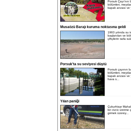
Porsuk Çayı’nın 
bölümleri, meyda
kapak arızası ve 
Musaözü Barajı kuruma noktasına geldi
1963 yılında su 
başlanılan ve bö
çiftçilerin tarla su
Porsuk’ta su seviyesi düştü
Porsuk çayının b
bölümleri, meyda
kapak arızası ve
hava s...
Yılan paniği
Çukurhisar Mahal
bir civciv üretme ç
girmek üzerey...