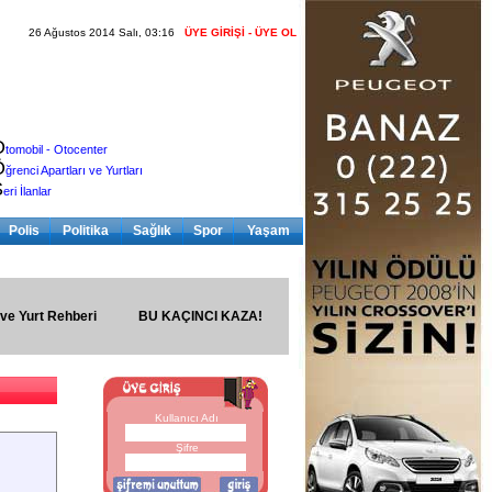
26 Ağustos 2014 Salı, 03:16
ÜYE GİRİŞİ - ÜYE OL
O
tomobil - Otocenter
Ö
ğrenci Apartları ve Yurtları
S
eri İlanlar
Polis
Politika
Sağlık
Spor
Yaşam
 ve Yurt Rehberi
BU KAÇINCI KAZA!
Kullanıcı Adı
Şifre