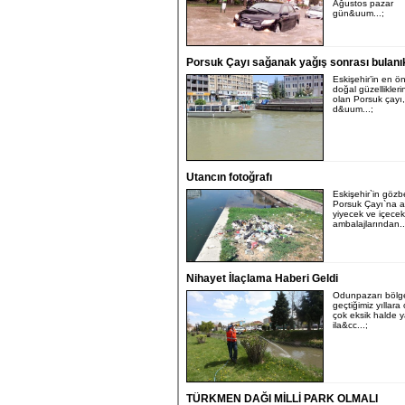
Ağustos pazar
gün&uum...;
Porsuk Çayı sağanak yağış sonrası bulanık
Eskişehir’in en ö
doğal güzellikleri
olan Porsuk çayı,
d&uum...;
Utancın fotoğrafı
Eskişehir`in gözb
Porsuk Çayı`na a
yiyecek ve içecek
ambalajlarından..
Nihayet İlaçlama Haberi Geldi
Odunpazarı bölg
geçtiğimiz yıllara
çok eksik halde y
ila&cc...;
TÜRKMEN DAĞI MİLLİ PARK OLMALI