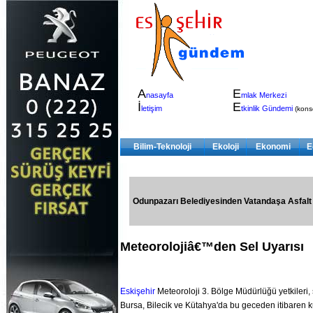
A
E
nasayfa
mlak Merkezi
İ
E
letişim
tkinlik Gündemi
(konser
Bilim-Teknoloji
Ekoloji
Ekonomi
E
Odunpazarı Belediyesinden Vatandaşa Asfalt
Meteorolojiâ€™den Sel Uyarısı
Eskişehir
Meteoroloji 3. Bölge Müdürlüğü yetkileri
Bursa, Bilecik ve Kütahya'da bu geceden itibaren k