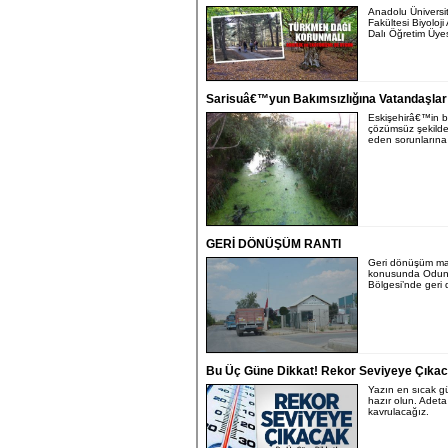
Anadolu Üniversi
Fakültesi Biyoloji
Dalı Öğretim Üyesi
Sarisuâ€™yun Bakımsızlığına Vatandaşlar 
Eskişehirâ€™in bi
çözümsüz şekild
eden sorunlarına 
GERİ DÖNÜŞÜM RANTI
Geri dönüşüm ma
konusunda Odun
Bölgesi’nde geri 
Bu Üç Güne Dikkat! Rekor Seviyeye Çıka
Yazın en sıcak g
hazır olun. Adeta
kavrulacağız.