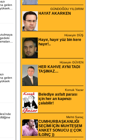
bazı
na gelen
yüksek...
GÜNDOĞDU YILDIRIM
HAYAT AKARKEN
tutulmaya
Hüseyin DÜŞ
lgedeki
Hayır, hayır yüz bin kere
lamaları...
hayır!..
Hüseyin GÜVEN
HER KAHVE AYNI TADI
TAŞIMAZ…
azı
na gelen
 yüksek
Konuk Yazar
Belediye asfalt parası
için her an kapınızı
çalabilir!
lesi’nde
Mehti Saraç
iftliğine
CUMHURBAŞKANLIĞI
SEÇİMİ İÇİN MUHTEŞEM
ANKET SONUCU (( ÇOK
İLGİNÇ ))