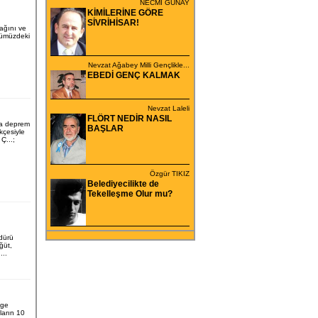
NECMİ GÜNAY
KİMİLERİNE GÖRE
SİVRİHİSAR!
cağını ve
ümüzdeki
Nevzat Ağabey Milli Gençlikle...
EBEDİ GENÇ KALMAK
Nevzat Laleli
FLÖRT NEDİR NASIL
da deprem
BAŞLAR
ekçesiyle
Ç...;
Özgür TIKIZ
Belediyecilikte de
Tekelleşme Olur mu?
dürü
ğüt,
..
lge
ların 10