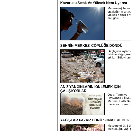
Kavurucu Sıcak Ve Yüksek Nem Uyarısı
Meteoroloji hava
sıcaklığının arta
yüksek nemin ön
salı g&uu...;
ŞEHRİN MERKEZİ ÇÖPLÜĞE DÖNDÜ
Geçtiğimiz aylar
riski taşıdığı ger
yıkılan Süleyman 
ANIZ YANGINLARINI ÖNLEMEK İÇİN
ÇALIŞIYORLAR
Gıda, Tarım ve
Hayvancılık İl Mü
Mehmet Salih Sö
hasat sezonunun.
YAĞIŞLAR PAZAR GÜNÜ SONA ERECEK
Meteoroloji 3. Bö
Müdürlüğü, yağış