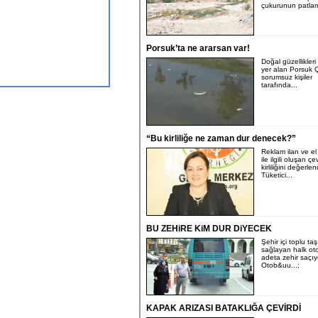
çukurunun patlam
Porsuk’ta ne ararsan var!
Doğal güzellikler
yer alan Porsuk Ç
sorumsuz kişiler
tarafında...
“Bu kirliliğe ne zaman dur denecek?”
Reklam ilan ve el 
ile ilgili oluşan çe
kirliliğini değerle
Tüketici...
BU ZEHiRE KiM DUR DiYECEK
Şehir içi toplu ta
sağlayan halk oto
adeta zehir saçıy
Otob&uu...;
KAPAK ARIZASI BATAKLIĞA ÇEVİRDİ