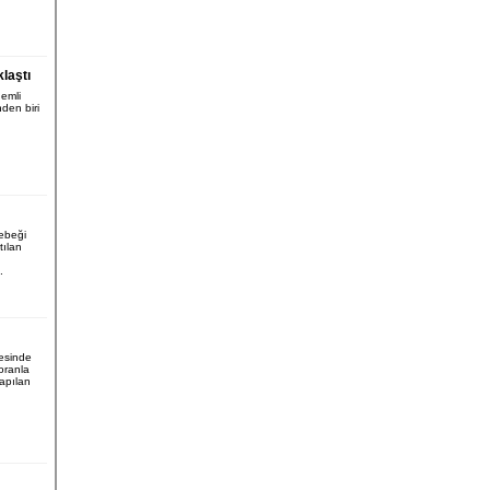
laştı
nemli
nden biri
ebeği
tılan
.
esinde
 oranla
apılan