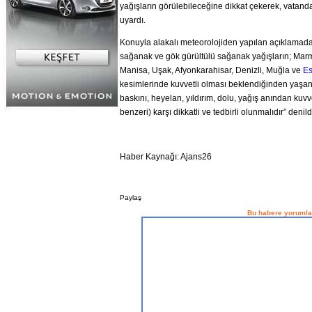
yağışların görülebileceğine dikkat çekerek, vatandaş
uyardı.
Konuyla alakalı meteorolojiden yapılan açıklamada, 
sağanak ve gök gürültülü sağanak yağışların; Mar
Manisa, Uşak, Afyonkarahisar, Denizli, Muğla ve
Es
kesimlerinde kuvvetli olması beklendiğinden yaşan
baskını, heyelan, yıldırım, dolu, yağış anından kuv
benzeri) karşı dikkatli ve tedbirli olunmalıdır” denild
Haber Kaynağı: Ajans26
Paylaş
Bu habere yorumla