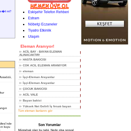
e�il mi?
Eskişehir Telefon Rehberi
Estram
Nöbetçi Eczaneler
Tiyatro Etkinlik
Ulaşım
Eleman Aranıyor!
ACİL BAY - BAYAN ELEMAN
ALINACAKTIR!
HASTA BAKICISI
COK ACIL ELEMAN ARANIYOR
eleman
 Musaözü,
İşçi-Eleman Arayanlar
İşçi-Eleman Arayanlar
ÇOCUK BAKICISI
ukur
ACİL VALE
Bayan bakici
Yüksek Net Gelirli İş fırsatı bayan
angın
Tüm eleman ilanlarını gör
llesi`nde
Son Yorumlar
nın kuyu
k
Müstahak olan bu tabii. Nede olsa sosyal