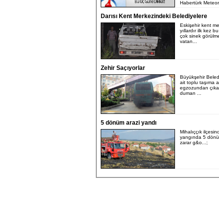
Habertürk Meteoro
Darısı Kent Merkezindeki Belediyelere
Eskişehir kent m
yıllardır ilk kez b
çok sinek görülm
vatan...
Zehir Saçıyorlar
Büyükşehir Beled
ait toplu taşıma 
egzozundan çıka
duman ...
5 dönüm arazi yandı
Mihalıççık ilçesi
yangında 5 dönü
zarar g&o...;