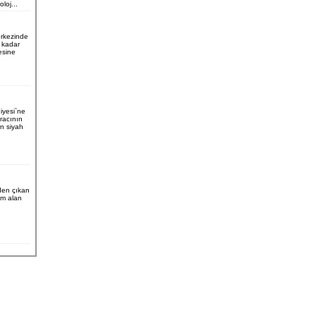
loj...
erkezinde
u kadar
esine
iyesi`ne
aracının
n siyah
nden çıkan
m alan