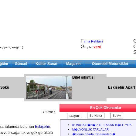
F
irma Rehberi
G
, parti, sergi,...)
ruplar
YENİ
ğitim
Güncel
Kültür-Sanat
Magazin
Otomobil-Motorsiklet
Bilet sıkıntısı
 Şoku
Eskişehir Apart
En Çok Okunanlar
9.5.2014
Bu Hafta
Bu Ay
Bugün
KONUTA D�N�P TE BAKAN B�LE YOK
, sahalarında bulunan
Eskişehir
,
M�LYONLUK TARLALAR!
uvvetli sağanak ve gök gürültülü
�Sorun ortada, Sorumlular?�