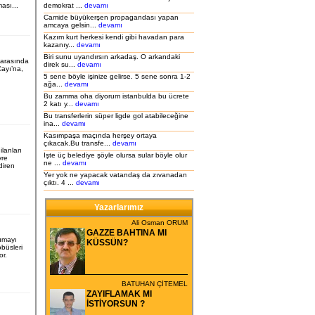
ası...
demokrat ...
devamı
Camide büyükerşen propagandası yapan
amcaya gelsin...
devamı
Kazım kurt herkesi kendi gibi havadan para
kazanıy...
devamı
Biri sunu uyandırsın arkadaş. O arkandaki
i arasında
direk su...
devamı
ayı’na,
5 sene böyle işinize gelirse. 5 sene sonra 1-2
ağa...
devamı
Bu zamma oha diyorum istanbulda bu ücrete
2 katı y...
devamı
Bu transferlerin süper ligde gol atabileceğine
ina...
devamı
Kasımpaşa maçında herşey ortaya
çıkacak.Bu transfe...
devamı
ilanları
Işte üç belediye şöyle olursa sular böyle olur
vre
ne ...
devamı
ndiren
Yer yok ne yapacak vatandaş da zıvanadan
çıktı. 4 ...
devamı
Yazarlarımız
Ali Osman ORUM
GAZZE BAHTINA MI
şımayı
KÜSSÜN?
büsleri
or.
BATUHAN ÇİTEMEL
ZAYIFLAMAK MI
İSTİYORSUN ?