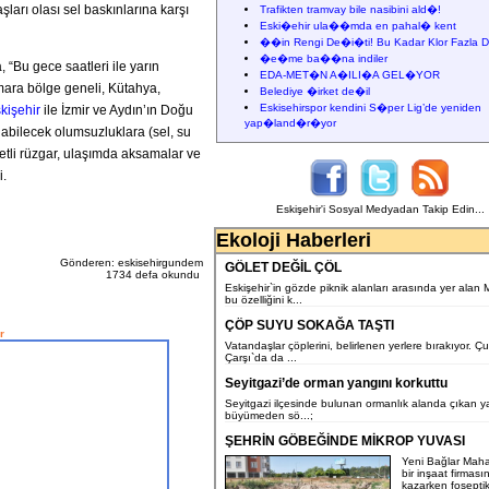
ları olası sel baskınlarına karşı
Trafikten tramvay bile nasibini ald�!
Eski�ehir ula��mda en pahal� kent
��in Rengi De�i�ti! Bu Kadar Klor Fazla D
�e�me ba��na indiler
“Bu gece saatleri ile yarın
EDA-MET�N A�ILI�A GEL�YOR
mara bölge geneli, Kütahya,
Belediye �irket de�il
Eskisehirspor kendini S�per Lig’de yeniden
kişehir
ile İzmir ve Aydın’ın Doğu
yap�land�r�yor
abilecek olumsuzluklara (sel, su
vetli rüzgar, ulaşımda aksamalar ve
i.
Eskişehir'i Sosyal Medyadan Takip Edin...
Ekoloji Haberleri
Gönderen: eskisehirgundem
GÖLET DEĞİL ÇÖL
1734 defa okundu
Eskişehir`in gözde piknik alanları arasında yer alan
bu özelliğini k...
ÇÖP SUYU SOKAĞA TAŞTI
r
Vatandaşlar çöplerini, belirlenen yerlere bırakıyor. Ç
Çarşı`da da ...
Seyitgazi’de orman yangını korkuttu
Seyitgazi ilçesinde bulunan ormanlık alanda çıkan y
büyümeden sö...;
ŞEHRİN GÖBEĞİNDE MİKROP YUVASI
Yeni Bağlar Maha
bir inşaat firması
kazarken fosepti