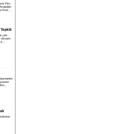
tesi Fen
 Anabilim
 Prof....
Tepkili
r çok
e devam
e...
lzemeleri
pazarı
dön...
cak
ünlerine