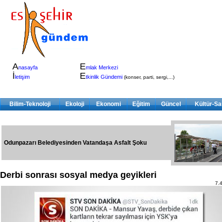
A
E
nasayfa
mlak Merkezi
İ
E
letişim
tkinlik Gündemi
(konser, parti, sergi,...)
Bilim-Teknoloji
Ekoloji
Ekonomi
Eğitim
Güncel
Kültür-Sa
Odunpazarı Belediyesinden Vatandaşa Asfalt Şoku
Derbi sonrası sosyal medya geyikleri
7.