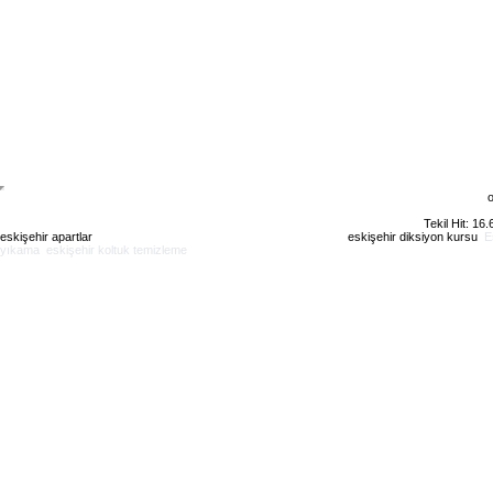
o
Tekil Hit: 16
eskişehir apartlar
eskişehir kiralık daire
eskişehir günlük kiralık
eskişehir diksiyon kursu
E
yıkama
eskişehir koltuk temizleme