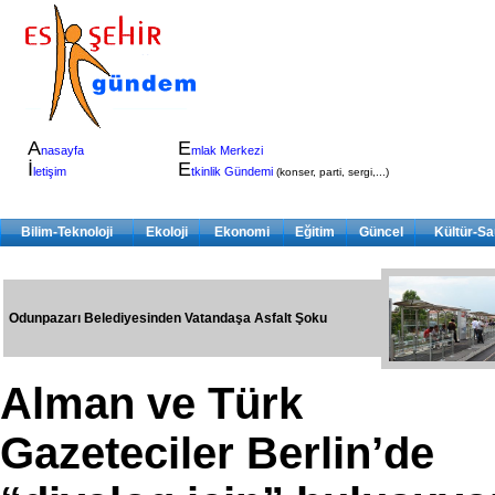
A
E
nasayfa
mlak Merkezi
İ
E
letişim
tkinlik Gündemi
(konser, parti, sergi,...)
Bilim-Teknoloji
Ekoloji
Ekonomi
Eğitim
Güncel
Kültür-Sa
Odunpazarı Belediyesinden Vatandaşa Asfalt Şoku
Alman ve Türk
Gazeteciler Berlin’de