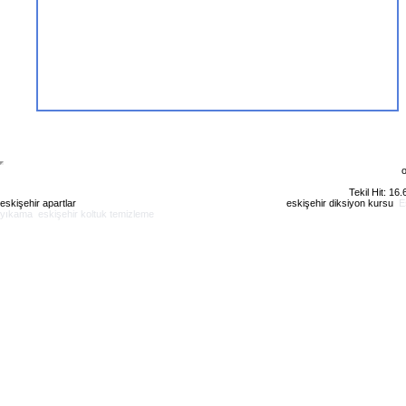
o
Tekil Hit: 16
eskişehir apartlar
eskişehir kiralık daire
eskişehir günlük kiralık
eskişehir diksiyon kursu
E
yıkama
eskişehir koltuk temizleme