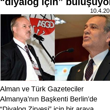
“diyalog için” buluşuyo
10.4.2
Alman ve Türk Gazeteciler
Almanya’nın Başkenti Berlin’de
“Diyalog Zirvesi” için bir araya