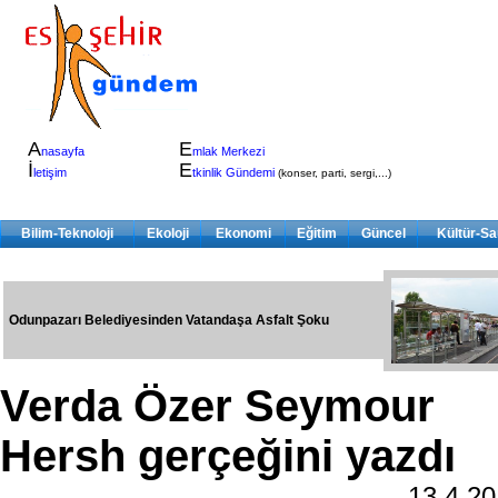
A
E
nasayfa
mlak Merkezi
İ
E
letişim
tkinlik Gündemi
(konser, parti, sergi,...)
Bilim-Teknoloji
Ekoloji
Ekonomi
Eğitim
Güncel
Kültür-Sa
Odunpazarı Belediyesinden Vatandaşa Asfalt Şoku
Verda Özer Seymour
Hersh gerçeğini yazdı
13.4.2