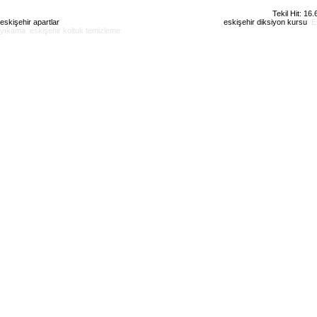
Tekil Hit: 16
eskişehir apartlar
eskişehir kiralık daire
eskişehir günlük kiralık
eskişehir diksiyon kursu
E
yıkama
eskişehir koltuk temizleme