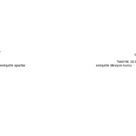
o
Tekil Hit: 16
eskişehir apartlar
eskişehir kiralık daire
eskişehir günlük kiralık
eskişehir diksiyon kursu
E