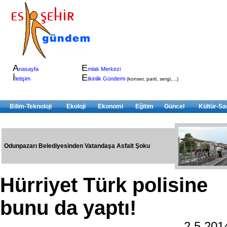
A
E
nasayfa
mlak Merkezi
İ
E
letişim
tkinlik Gündemi
(konser, parti, sergi,...)
Bilim-Teknoloji
Ekoloji
Ekonomi
Eğitim
Güncel
Kültür-Sa
Odunpazarı Belediyesinden Vatandaşa Asfalt Şoku
Hürriyet Türk polisine
bunu da yaptı!
2.5.20