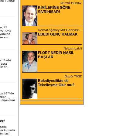
lli Türkiye
NECMİ GÜNAY
KİMİLERİNE GÖRE
SİVRİHİSAR!
ı, 22
Nevzat Ağabey Milli Gençlikle...
yonuyla
asyonuna
EBEDİ GENÇ KALMAK
devam
Nevzat Laleli
FLÖRT NEDİR NASIL
BAŞLAR
sı Sadri
 usta
İlhan,
Özgür TIKIZ
Belediyecilikte de
Tekelleşme Olur mu?
zzeâ€™de
amdan
rkiye-İsrail
er!
şarkı
nı formatla
lanması,