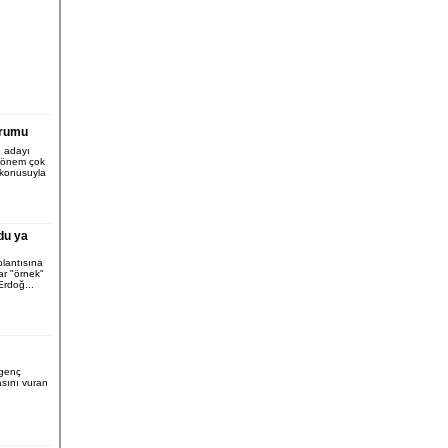
orumu
 adayı
 dönem çok
j konusuyla
du ya
lantısına
ar "örnek"
Erdoğ...
genç
sını vuran