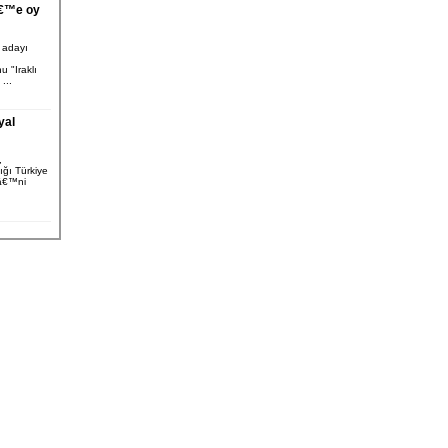
â€™e oy
 adayı
 "Iraklı
...
yal
,
ğı Türkiye
iâ€™ni