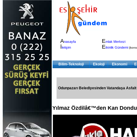
A
E
nasayfa
mlak Merkezi
İ
E
letişim
tkinlik Gündemi
(konser
Bilim-Teknoloji
Ekoloji
Ekonomi
E
Odunpazarı Belediyesinden Vatandaşa Asfalt
Yılmaz Özdilâ€™den Kan Dondu