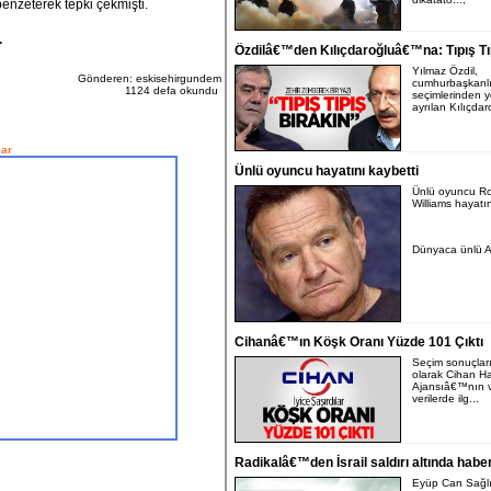
benzeterek tepki çekmişti.
.
Özdilâ€™den Kılıçdaroğluâ€™na: Tıpış Tı
Yılmaz Özdil,
Gönderen: eskisehirgundem
cumhurbaşkanlı
1124 defa okundu
seçimlerinden ye
ayrılan Kılıçdar
ar
Ünlü oyuncu hayatını kaybetti
Ünlü oyuncu R
Williams hayatın
Dünyaca ünlü A
Cihanâ€™ın Köşk Oranı Yüzde 101 Çıktı
Seçim sonuçlarıyl
olarak Cihan H
Ajansıâ€™nın v
verilerde ilg...
Radikalâ€™den İsrail saldırı altında haber
Eyüp Can Sağl