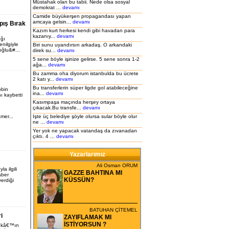
Müstahak olan bu tabii. Nede olsa sosyal
demokrat ...
devamı
Camide büyükerşen propagandası yapan
amcaya gelsin...
devamı
pış Bırak
Kazım kurt herkesi kendi gibi havadan para
kazanıy...
devamı
ğı
nilgiyle
Biri sunu uyandırsın arkadaş. O arkandaki
oğlu&#...
direk su...
devamı
5 sene böyle işinize gelirse. 5 sene sonra 1-2
ağa...
devamı
Bu zamma oha diyorum istanbulda bu ücrete
2 katı y...
devamı
Bu transferlerin süper ligde gol atabileceğine
obin
ina...
devamı
ı kaybetti
Kasımpaşa maçında herşey ortaya
çıkacak.Bu transfe...
devamı
mer...
Işte üç belediye şöyle olursa sular böyle olur
ne ...
devamı
Yer yok ne yapacak vatandaş da zıvanadan
çıktı. 4 ...
devamı
Yazarlarımız
Ali Osman ORUM
a ilgili
GAZZE BAHTINA MI
aber
KÜSSÜN?
erdiği
BATUHAN ÇİTEMEL
i
ZAYIFLAMAK MI
İSTİYORSUN ?
ıkâ€™ın