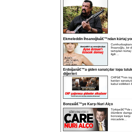
Ekmeleddin İhsanoğluâ€™ndan kürtaj y
Cumhurbaşkanı
İhsanoğlu, bir
tartışılan kürta
ilgili ...
Erdoğanâ€™a giden sanatçılar topa tutul
diğerleri
CHPâ€™nin top
katılan sanatçıl
kabul edilirken 
Bonzaiâ€™ye Karşı Nuri Alço
Türkiyeâ€™de 
ölümlere damga
bonzaiye karşı
mücadele...