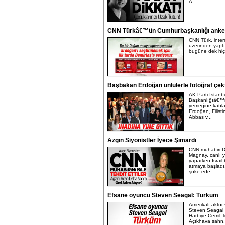
A...
CNN Türkâ€™ün Cumhurbaşkanlığı anke
CNN Türk, intern
üzerinden yaptı
bugüne dek hiçb
Başbakan Erdoğan ünlülerle fotoğraf çekt
AK Parti İstanbu
Başkanlığıâ€™n
yemeğine katıl
Erdoğan, Filistin
Abbas v...
Azgın Siyonistler İyece Şımardı
CNN muhabiri 
Magnay, canlı 
yaparken İsrail
atmaya başladı
şoke ede...
Efsane oyuncu Steven Seagal: Türküm
Amerikalı aktör 
Steven Seagal
Harbiye Cemil 
Açıkhava sahn.