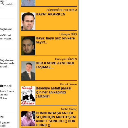
duğu
€™in saldırı
...
GÜNDOĞDU YILDIRIM
HAYAT AKARKEN
 Başbakan
Hüseyin DÜŞ
vi-Sünni
Hayır, hayır yüz bin kere
rşı yaptı...
hayır!..
Hüseyin GÜVEN
 Göğebakan
HER KAHVE AYNI TADI
 hastanede
 etti...
TAŞIMAZ…
Konuk Yazar
görmedi
Belediye asfalt parası
olmak üzere
için her an kapınızı
asına
çalabilir!
e s...
Mehti Saraç
CUMHURBAŞKANLIĞI
zdı
SEÇİMİ İÇİN MUHTEŞEM
ANKET SONUCU (( ÇOK
i yazarı
İLGİNÇ ))
ailli