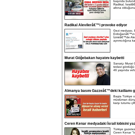
başında bulun
Radikal, İsrailâ
altına olduğunu 
Radikal Alevilerâ€™i provoke ediyor
Gezi medyası,
Erdoğanâ€™ın
İzmirâ€™de Ale
ayrımcılığına ka
Murat Göğebakan hayatını kaybetti
Sanatçı Murat
tedavi gördüğü
46 yaşında vefat
Almanya basını Gazzeâ€™deki katliamı 
Başta Türkiye 
müslüman düny
karşı tutumu çift
Ceren Kenar medyadaki İsrail lobisini ya
Türkiye gazetes
Ceren Kenar "İsr