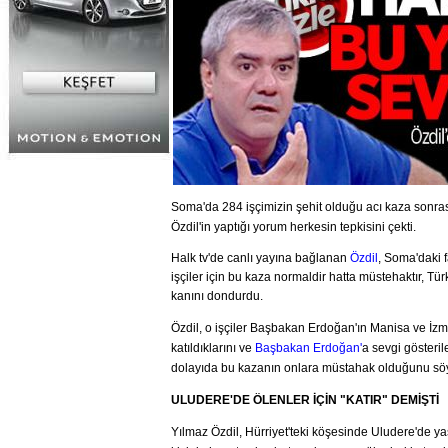
Soma'da 284 işçimizin şehit olduğu acı kaza sonras
Özdil'in yaptığı yorum herkesin tepkisini çekti.
Halk tv'de canlı yayına bağlanan
Özdil
, Soma'daki f
işçiler için bu kaza normaldir hatta müstehaktır, Tür
kanını dondurdu.
Özdil, o işçiler Başbakan Erdoğan'ın Manisa ve İzmir
katıldıklarını ve
Başbakan Erdoğan'
a sevgi gösteri
dolayıda bu kazanın onlara müstahak olduğunu söy
ULUDERE'DE ÖLENLER İÇİN "KATIR" DEMİŞTİ
Yılmaz Özdil, Hürriyet'teki köşesinde Uludere'de