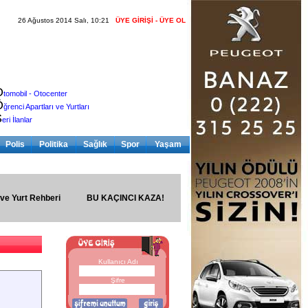
26 Ağustos 2014 Salı, 10:21
ÜYE GİRİŞİ - ÜYE OL
O
tomobil - Otocenter
Ö
ğrenci Apartları ve Yurtları
S
eri İlanlar
Polis
Politika
Sağlık
Spor
Yaşam
 ve Yurt Rehberi
BU KAÇINCI KAZA!
Kullanıcı Adı
Şifre