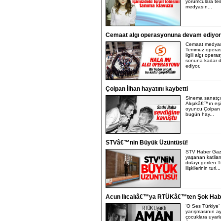
yorumculara tese
medyasın...
Cemaat algı operasyonuna devam ediyor
Cemaat medyas
Temmuz operas
ilgili algı oper
sonuna kadar 
ediyor.
Çolpan İlhan hayatını kaybetti
Sinema sanatçı
Alışıkâ€™ın eşi
oyuncu Çolpan 
bugün hay...
STVâ€™nin Büyük Üzüntüsü!
STV Haber Ga
yaşanan katli
dolayı gerilen Tü
ilişkilerinin turi...
Acun Ilıcalıâ€™ya RTÜKâ€™ten Şok Hab
‘O Ses Türkiye’ 
yarışmasının ay
çocuklara uyar