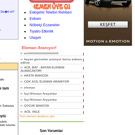
 De�il mi?
Eskişehir Telefon Rehberi
Estram
Nöbetçi Eczaneler
n
Tiyatro Etkinlik
Ulaşım
Eleman Aranıyor!
aciiiiiiiiiiiiiiiiiiiiiiiiiiiiiiiiil
.
bayan garsonlar aranıyor bursa ankara
edirne
ACİL BAY - BAYAN ELEMAN
ALINACAKTIR!
HASTA BAKICISI
lkı
COK ACIL ELEMAN ARANIYOR
eleman
e tam
İşçi-Eleman Arayanlar
İşçi-Eleman Arayanlar
an Sakarya
ÇOCUK BAKICISI
ACİL VALE
üştü
Tüm eleman ilanlarını gör
ndeki
ndaki tutumu
Son Yorumlar