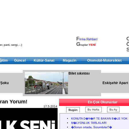
F
irma Rehberi
G
, parti, sergi,...)
ruplar
YENİ
ğitim
Güncel
Kültür-Sanat
Magazin
Otomobil-Motorsiklet
Bilet sıkıntısı
 Şoku
Eskişehir Apart
ran Yorum!
En Çok Okunanlar
17.5.2014
Bu Hafta
Bu Ay
Bugün
KONUTA D�N�P TE BAKAN B�LE YOK
M�LYONLUK TARLALAR!
�Sorun ortada, Sorumlular?�