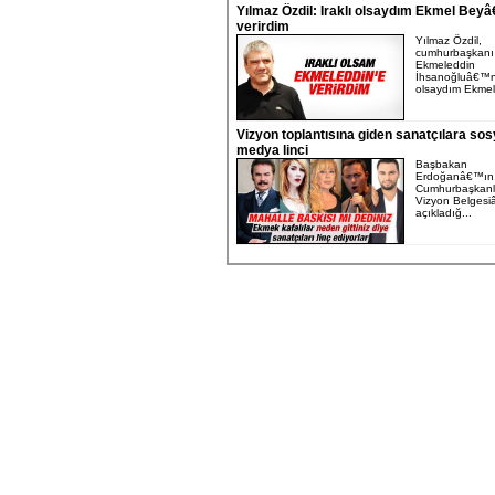
Yılmaz Özdil: Iraklı olsaydım Ekmel Bey
verirdim
Yılmaz Özdil,
cumhurbaşkanı
Ekmeleddin
İhsanoğluâ€™nu
olsaydım Ekmel 
Vizyon toplantısına giden sanatçılara sos
medya linci
Başbakan
Erdoğanâ€™ın
Cumhurbaşkanlı
Vizyon Belges
açıkladığ...