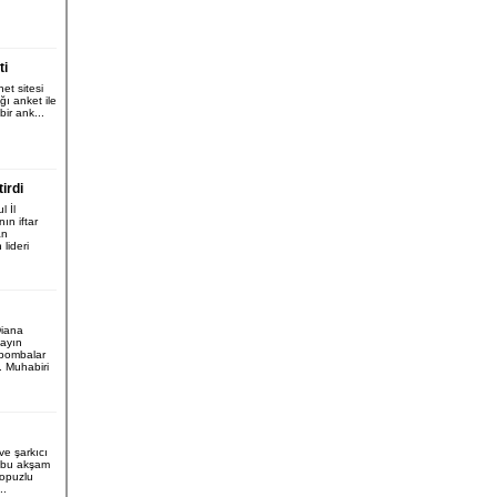
ti
et sitesi
ğı anket ile
ir ank...
irdi
l İl
ın iftar
an
 lideri
Diana
yayın
 bombalar
. Muhabiri
ve şarkıcı
 bu akşam
Topuzlu
..