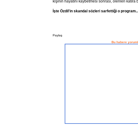
kişinin hayatını kaybetmesi sonrası, ölenleri katıra 
İşte Özdil'in skandal sözleri sarfettiği o program..
Paylaş
Bu habere yoruml