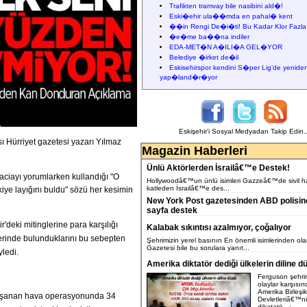
Trafikten tramvay bile nasibini ald�!
Eski�ehir ula��mda en pahal� kent
��in Rengi De�i�ti! Bu Kadar Klor Fazla
�e�me ba��na indiler
EDA-MET�N A�ILI�A GEL�YOR
Belediye �irket de�il
Eskisehirspor kendini S�per Lig’de yenide
yap�land�r�yor
Eskişehir'i Sosyal Medyadan Takip Edin..
ı Hürriyet gazetesi yazarı Yılmaz
Magazin Haberleri
Ünlü Aktörlerden İsrailâ€™e Destek!
aciayı yorumlarken kullandığı "O
Hollywoodâ€™un ünlü isimleri Gazzeâ€™de sivil ha
katleden İsrailâ€™e des...
kiye layığını buldu" sözü her kesimin
New York Post gazetesinden ABD polisin
sayfa destek
'deki mitinglerine para karşılığı
Kalabak sıkıntısı azalmıyor, çoğalıyor
lerinde bulunduklarını bu sebepten
Şehrimizin yerel basının En önemli isimlerinden ol
Gazetesi bile bu sorulara yanıt...
ledi.
Amerika diktatör dediği ülkelerin diline d
Ferguson şehri
olaylar karşısı
Amerika Birleşik
 yaşanan hava operasyonunda 34
Devletleriâ€™ni
dikatatö...;