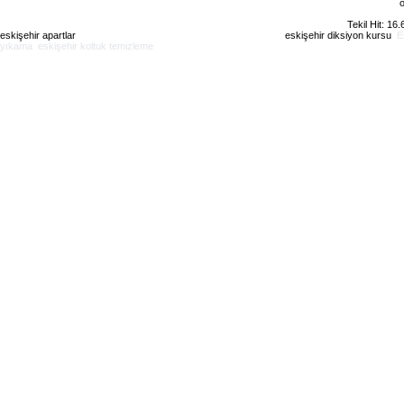
o
Tekil Hit: 16
eskişehir apartlar
eskişehir kiralık daire
eskişehir günlük kiralık
eskişehir diksiyon kursu
E
yıkama
eskişehir koltuk temizleme