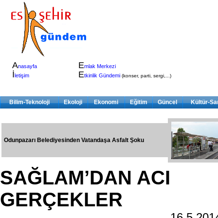
A
E
nasayfa
mlak Merkezi
İ
E
letişim
tkinlik Gündemi
(konser, parti, sergi,...)
Bilim-Teknoloji
Ekoloji
Ekonomi
Eğitim
Güncel
Kültür-Sa
Odunpazarı Belediyesinden Vatandaşa Asfalt Şoku
SAĞLAM’DAN ACI
GERÇEKLER
16.5.20