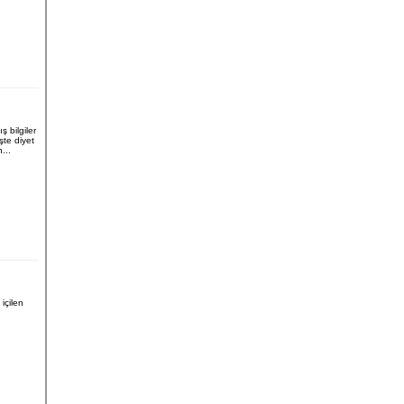
 bilgiler
şte diyet
...
 içilen