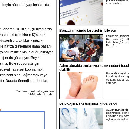
yüksek kanser ila
umut tacirl...
i beyin hücreleri yapılmasını da
i öneren Dr. Bilgin, şu uyarılarda
Bonzainin içinde fare zehiri bile var
arasındaki çocukların IQ'sunun
Eskişehir Osman
Üniversitesi (ES
a düzenli olarak klasik müzik
Fakültesi Çocuk 
Ruh S...
re hafıza testlerinde daha başarılı
çok olumsuz etkisi olduğu biliniyor.
rdığını da gösteriyor. Beyin
sınız. Beyin egzersizi için
Adım atmakta zorlanıyorsanız nedeni topuk
ı; sosyal hayattan kopmamak,
olabilir
Uzun süre ayakta 
ır. Yeni bir dil öğrenmek veya
hatalı ayakkabı g
ve fazla kilosu ola
ıdır. Burada önemli olan bunları
altında!
Gönderen: eskisehirgundem
1244 defa okundu
Psikolojik Rahatsızlıklar Zirve Yaptı!
Sağlık Bakanlığı p
r
şikayetlerle dokto
başvuran kişi say
ilişkin istatistikleri 