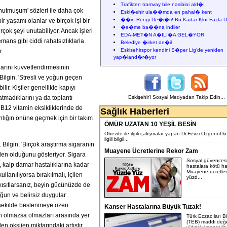
Trafikten tramvay bile nasibini ald�!
Unutmuşum' sözleri ile daha çok
Eski�ehir ula��mda en pahal� kent
��in Rengi De�i�ti! Bu Kadar Klor Fazla D
ir yaşamı olanlar ve birçok işi bir
�e�me ba��na indiler
çok şeyi unutabiliyor. Ancak işleri
EDA-MET�N A�ILI�A GEL�YOR
mans gibi ciddi rahatsızlıklarla
Belediye �irket de�il
Eskisehirspor kendini S�per Lig’de yeniden
r.
yap�land�r�yor
alarını kuvvetlendirmesinin
ilgin, 'Stresli ve yoğun geçen
lir. Kişiler genellikle kapıyı
patmadıklarını ya da toplantı
Eskişehir'i Sosyal Medyadan Takip Edin...
 B12 vitamin eksikliklerinde de
Sağlık Haberleri
anlığın önüne geçmek için bir takım
ÖMÜR UZATAN 10 YEŞİL BESİN
Obezite ile ilgili çalışmalar yapan Dr.Fevzi Özgönül k
ilgili bilgil...
 Bilgin, 'Birçok araştırma sigaranın
Muayene Ücretlerine Rekor Zam
den olduğunu gösteriyor. Sigara
Sosyal güvences
, kalp damar hastalıklarına kadar
hastalara kötü ha
Muayene ücretler
llanılıyorsa bırakılmalı, içilen
yüzd...
kısıtlarsanız, beyin gücünüzde de
ğun ve belirsiz duygular
r şekilde beslenmeye özen
Kanser Hastalarına Büyük Tuzak!
mın olmazsa olmazları arasında yer
Türk Eczacıları Bir
(TEB) maddi değe
 oksijen miktarındaki artıştır.