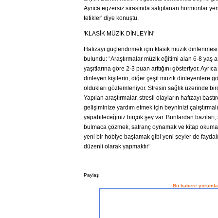
Ayrıca egzersiz sırasında salgılanan hormonlar yen
tetikler' diye konuştu.
'KLASİK MÜZİK DİNLEYİN'
Hafızayı güçlendirmek için klasik müzik dinlenmesin
bulundu: ' Araştırmalar müzik eğitimi alan 6-8 yaş 
yaşıtlarına göre 2-3 puan arttığını gösteriyor. Ayrıc
dinleyen kişilerin, diğer çeşit müzik dinleyenlere gö
oldukları gözlemleniyor. Stresin sağlık üzerinde bir
Yapılan araştırmalar, stresli olayların hafızayı bastı
gelişiminize yardım etmek için beyninizi çalıştırmalı
yapabileceğiniz birçok şey var. Bunlardan bazılar
bulmaca çözmek, satranç oynamak ve kitap okumakt
yeni bir hobiye başlamak gibi yeni şeyler de faydal
düzenli olarak yapmaktır'
Paylaş
Bu habere yorumla