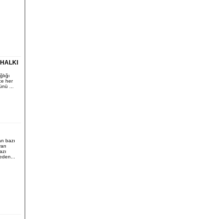
 HALKI
ğlığı
e her
nü ...
n bazı
arı
Bazı
 eden...