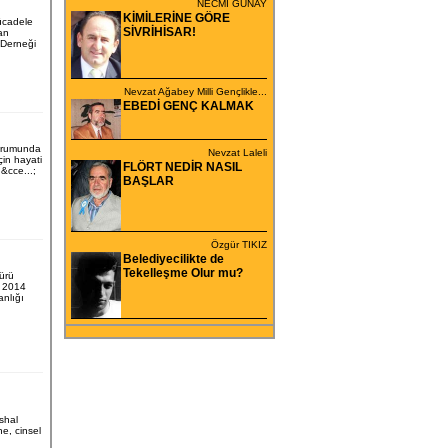
NECMİ GÜNAY
KİMİLERİNE GÖRE
ücadele
SİVRİHİSAR!
an
 Derneği
Nevzat Ağabey Milli Gençlikle...
EBEDİ GENÇ KALMAK
durumunda
Nevzat Laleli
çin hayati
FLÖRT NEDİR NASIL
&cce...;
BAŞLAR
Özgür TIKIZ
Belediyecilikte de
Tekelleşme Olur mu?
ürü
: 2014
anlığı
shal
ne, cinsel