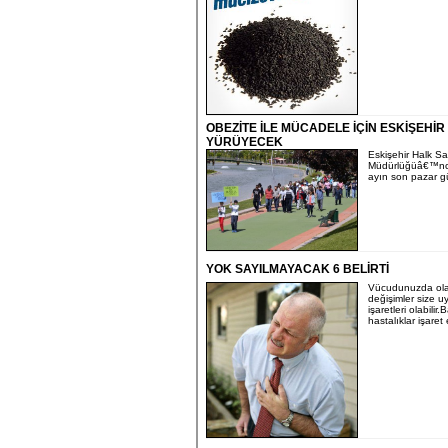
OBEZİTE İLE MÜCADELE İÇİN ESKİŞEHİR
YÜRÜYECEK
Eskişehir Halk Sa
Müdürlüğüâ€™nc
ayın son pazar gü
YOK SAYILMAYACAK 6 BELİRTİ
Vücudunuzda ola
değişimler size uy
işaretleri olabilir.
hastalıklar işaret