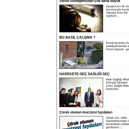
Sorun sandığımızdan çok daha büyük
Uyuşturucu ile m
konusunda kurul
‘Hayata Evet De’
üyelerin...
BU NASIL ÇALIŞMA ?
Enerji kesintisi 
ameliyathaneler i
önem taşıyan gü
HAREKETE GEÇ SAĞLIĞI SEÇ
Halk Sağlığı Müd
Dr.Kadir Demirel
yılınn Sağlık Bak
tarafında...
Çörek otunun mucizevi faydaları
Çörek otu, mide
hastalıklarından i
düzenleyici etkisi
güc&uum...;