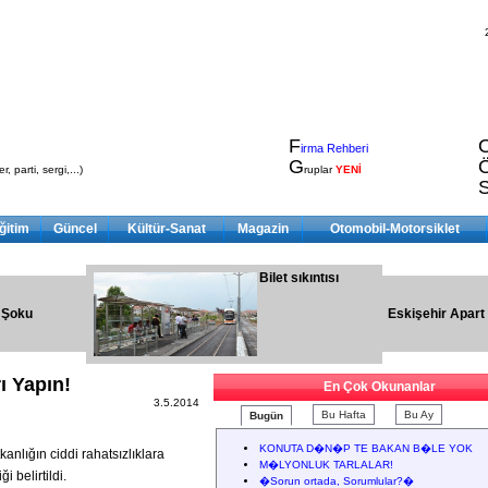
F
irma Rehberi
G
, parti, sergi,...)
ruplar
YENİ
ğitim
Güncel
Kültür-Sanat
Magazin
Otomobil-Motorsiklet
Bilet sıkıntısı
 Şoku
Eskişehir Apart
ı Yapın!
En Çok Okunanlar
3.5.2014
Bu Hafta
Bu Ay
Bugün
KONUTA D�N�P TE BAKAN B�LE YOK
kanlığın ciddi rahatsızlıklara
M�LYONLUK TARLALAR!
 belirtildi.
�Sorun ortada, Sorumlular?�