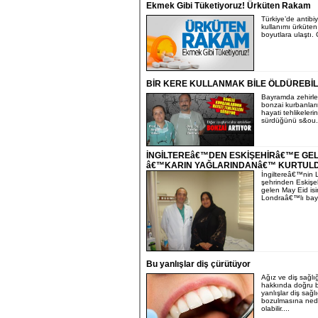
Ekmek Gibi Tüketiyoruz! Ürküten Rakam
Türkiye’de antibiy
kullanımı ürküten
boyutlara ulaştı. 
BİR KERE KULLANMAK BİLE ÖLDÜREBİL
Bayramda zehirl
bonzai kurbanlar
hayati tehlikelerin
sürdüğünü s&ou..
İNGİLTEREâ€™DEN ESKİŞEHİRâ€™E GEL
â€™KARIN YAĞLARINDANâ€™ KURTUL
İngiltereâ€™nin 
şehrinden Eskiş
gelen May Eid isi
Londraâ€™lı bay
Bu yanlışlar diş çürütüyor
Ağız ve diş sağlı
hakkında doğru b
yanlışlar diş sağl
bozulmasına ne
olabilir....