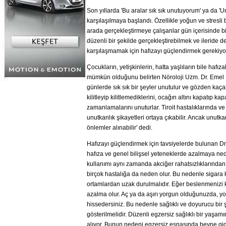
Son yıllarda 'Bu aralar sık sık unutuyorum' ya da '
karşılaşılmaya başlandı. Özellikle yoğun ve stresli b
arada gerçekleştirmeye çalışanlar gün içerisinde bir
düzenli bir şekilde gerçekleştirebilmek ve ileride de
karşılaşmamak için hafızayı güçlendirmek gerekiyo
Çocukların, yetişkinlerin, hatta yaşlıların bile hafız
mümkün olduğunu belirten Nöroloji Uzm. Dr. Emel B
günlerde sık sık bir şeyler unutulur ve gözden kaçabi
kilitleyip kilitlemediklerini, ocağın altını kapatıp ka
zamanlamalarını unuturlar. Tiroit hastalıklarında ve
unutkanlık şikayetleri ortaya çıkabilir. Ancak unutk
önlemler alınabilir' dedi.
Hafızayı güçlendirmek için tavsiyelerde bulunan Dr.
hafıza ve genel bilişsel yeteneklerde azalmaya ne
kullanımı aynı zamanda akciğer rahatsızlıklarından
birçok hastalığa da neden olur. Bu nedenle sigara ku
ortamlardan uzak durulmalıdır. Eğer beslenmenizi 
azalma olur. Aç ya da aşırı yorgun olduğunuzda, yo
hissedersiniz. Bu nedenle sağlıklı ve doyurucu bi
gösterilmelidir. Düzenli egzersiz sağlıklı bir yaşa
alıyor. Bunun nedeni egzersiz esnasında beyne giden