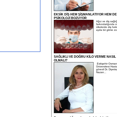
EKSİK DİŞ HEM ŞİŞMANLATIYOR HEM DE
PSİKOLOJİ BOZUYOR
Ağız ve diş sağlı
farkındalığında o
ülkelerde diş hek
ayda bir gitme zor
SAĞLIKLI VE DOĞRU KİLO VERME NASIL
OLMALI?
Eskişehir Osman
Üniversitesi Hast
görevli Dr. Diyeti
Nazan...