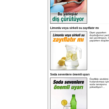
Limonlu veya sirkeli su zayıflatır mı
Diyet yaparken
duyduğunuz yanlış
sizi yanıltmasın. İ
yaparken düşülen
Soda sevenlere önemli uyarı
Özellikle sindirimi
hızlandırması için
soda tansiyonu
yükseltiyor<...