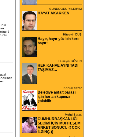
GÜNDOĞDU YILDIRIM
HAYAT AKARKEN
ğının
lan
imine 6
Hüseyin DÜŞ
unlul...
Hayır, hayır yüz bin kere
hayır!..
Hüseyin GÜVEN
HER KAHVE AYNI TADI
TAŞIMAZ…
gazi
anesi’nde
syen
Konuk Yazar
Belediye asfalt parası
için her an kapınızı
çalabilir!
Mehti Saraç
CUMHURBAŞKANLIĞI
SEÇİMİ İÇİN MUHTEŞEM
ANKET SONUCU (( ÇOK
İLGİNÇ ))