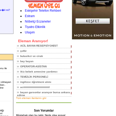
e�il mi?
Eskişehir Telefon Rehberi
Estram
Nöbetçi Eczaneler
Tiyatro Etkinlik
Ulaşım
Eleman Aranıyor!
ACİL BAYAN RESEPSİYONİST
şoför
bulasikci ve cirak
bay bayan
OPERATOR-ASİSTAN
onu ile
ikiz bebek annesine yardımcı
TEMİZLİK PERSONELİ
i olmayan
ingilizce öğretmeni alımı
ber..
aciiiiiiiiiiiiiiiiiiiiiiiiiiiiiiiiil
ine
bayan garsonlar aranıyor bursa ankara
edirne
Tüm eleman ilanlarını gör
Son Yorumlar
liği
ri
Müstahak olan bu tabii. Nede olsa sosyal