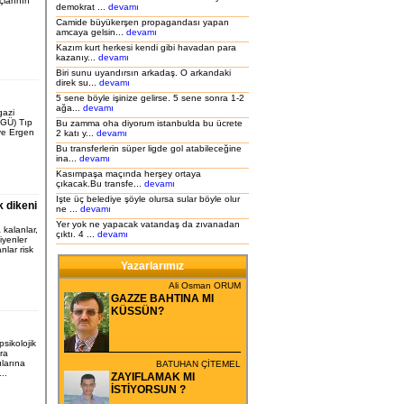
çlarının
demokrat ...
devamı
Camide büyükerşen propagandası yapan
amcaya gelsin...
devamı
Kazım kurt herkesi kendi gibi havadan para
kazanıy...
devamı
Biri sunu uyandırsın arkadaş. O arkandaki
direk su...
devamı
5 sene böyle işinize gelirse. 5 sene sonra 1-2
ağa...
devamı
gazi
OGÜ) Tıp
Bu zamma oha diyorum istanbulda bu ücrete
ve Ergen
2 katı y...
devamı
Bu transferlerin süper ligde gol atabileceğine
ina...
devamı
Kasımpaşa maçında herşey ortaya
çıkacak.Bu transfe...
devamı
Işte üç belediye şöyle olursa sular böyle olur
 dikeni
ne ...
devamı
Yer yok ne yapacak vatandaş da zıvanadan
kalanlar,
çıktı. 4 ...
devamı
iyenler
nlar risk
Yazarlarımız
Ali Osman ORUM
GAZZE BAHTINA MI
KÜSSÜN?
sikolojik
ra
ılarına
BATUHAN ÇİTEMEL
...
ZAYIFLAMAK MI
İSTİYORSUN ?