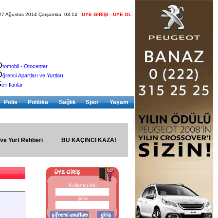
27 Ağustos 2014 Çarşamba, 03:14
ÜYE GİRİŞİ - ÜYE OL
O
tomobil - Otocenter
Ö
ğrenci Apartları ve Yurtları
S
eri İlanlar
Polis
Politika
Sağlık
Spor
Yaşam
 ve Yurt Rehberi
BU KAÇINCI KAZA!
Kullanıcı Adı
Şifre