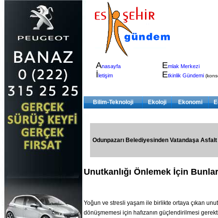
A
E
nasayfa
mlak Merkezi
İ
E
letişim
tkinlik Gündemi
(konser
Bilim-Teknoloji
Ekoloji
Ekonomi
E
Odunpazarı Belediyesinden Vatandaşa Asfalt
Unutkanlığı Önlemek İçin Bunlar
Yoğun ve stresli yaşam ile birlikte ortaya çıkan unut
dönüşmemesi için hafızanın güçlendirilmesi gerektiği