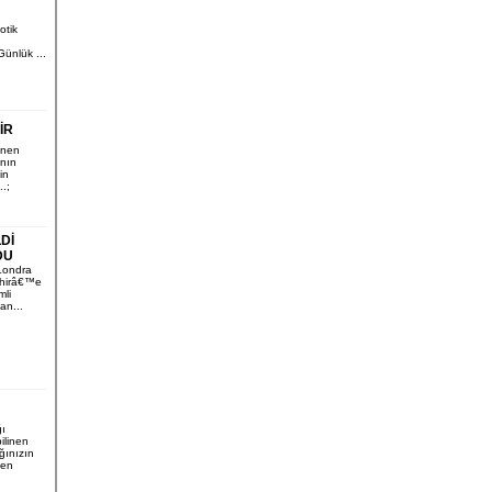
otik
Günlük ...
İR
enen
ının
in
.;
Dİ
DU
Londra
ehirâ€™e
mli
an...
ğı
ilinen
ığınızın
den