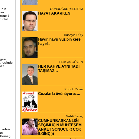
ğının
GÜNDOĞDU YILDIRIM
lan
HAYAT AKARKEN
imine 6
unlul...
Hüseyin DÜŞ
Hayır, hayır yüz bin kere
hayır!..
gazi
Hüseyin GÜVEN
anesi’nde
syen
HER KAHVE AYNI TADI
TAŞIMAZ…
Konuk Yazar
Cezalarla övünüyoruz…
Mehti Saraç
CUMHURBAŞKANLIĞI
SEÇİMİ İÇİN MUHTEŞEM
ANKET SONUCU (( ÇOK
ücadele
an
İLGİNÇ ))
 Derneği