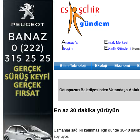
A
E
nasayfa
mlak Merkezi
İ
E
letişim
tkinlik Gündemi
(konser
Bilim-Teknoloji
Ekoloji
Ekonomi
E
Odunpazarı Belediyesinden Vatandaşa Asfalt
En az 30 dakika yürüyün
Uzmanlar sağlıklı kalınması için günde 30-40 dakik
söylüyor.