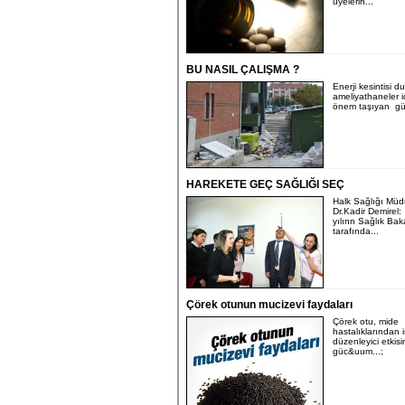
üyelerin...
BU NASIL ÇALIŞMA ?
Enerji kesintisi 
ameliyathaneler i
önem taşıyan gü
HAREKETE GEÇ SAĞLIĞI SEÇ
Halk Sağlığı Müd
Dr.Kadir Demirel
yılınn Sağlık Bak
tarafında...
Çörek otunun mucizevi faydaları
Çörek otu, mide
hastalıklarından i
düzenleyici etkisi
güc&uum...;