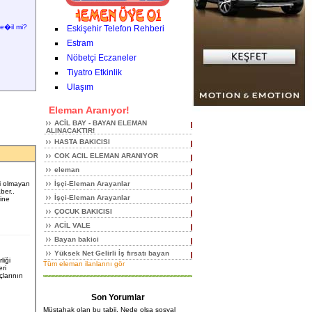
e�il mi?
Eskişehir Telefon Rehberi
Estram
Nöbetçi Eczaneler
Tiyatro Etkinlik
Ulaşım
Eleman Aranıyor!
ACİL BAY - BAYAN ELEMAN
ALINACAKTIR!
HASTA BAKICISI
COK ACIL ELEMAN ARANIYOR
eleman
i olmayan
İşçi-Eleman Arayanlar
ber..
İşçi-Eleman Arayanlar
ine
ÇOCUK BAKICISI
ACİL VALE
Bayan bakici
Yüksek Net Gelirli İş fırsatı bayan
liği
Tüm eleman ilanlarını gör
ri
çlarının
Son Yorumlar
Müstahak olan bu tabii. Nede olsa sosyal