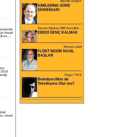
NECMİ GÜNAY
KİMİLERİNE GÖRE
SİVRİHİSAR!
Nevzat Ağabey Milli Gençlikle...
durumunda
EBEDİ GENÇ KALMAK
çin hayati
&cce...;
Nevzat Laleli
FLÖRT NEDİR NASIL
BAŞLAR
ürü
: 2014
anlığı
Özgür TIKIZ
Belediyecilikte de
Tekelleşme Olur mu?
shal
ne, cinsel