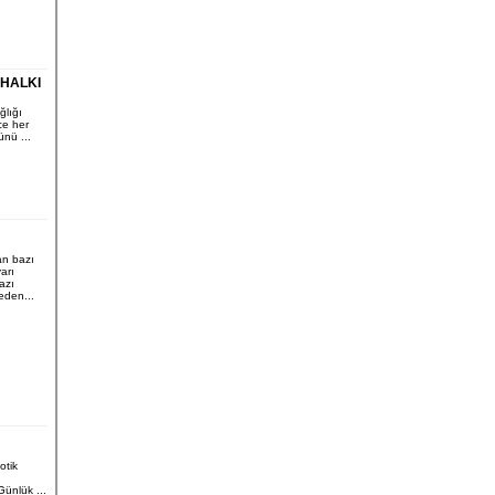
 HALKI
ğlığı
e her
nü ...
n bazı
arı
Bazı
 eden...
otik
Günlük ...