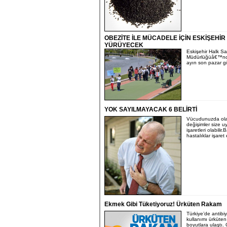
OBEZİTE İLE MÜCADELE İÇİN ESKİŞEHİR
YÜRÜYECEK
Eskişehir Halk Sa
Müdürlüğüâ€™nc
ayın son pazar gü
YOK SAYILMAYACAK 6 BELİRTİ
Vücudunuzda ola
değişimler size uy
işaretleri olabilir.
hastalıklar işaret
Ekmek Gibi Tüketiyoruz! Ürküten Rakam
Türkiye’de antibiy
kullanımı ürküten
boyutlara ulaştı. 