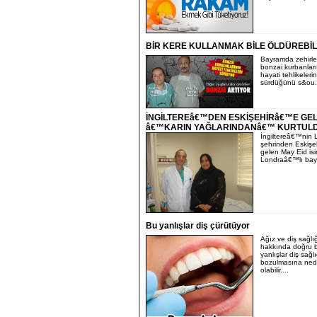
BİR KERE KULLANMAK BİLE ÖLDÜREBİL
Bayramda zehirl
bonzai kurbanlar
hayati tehlikelerin
sürdüğünü s&ou..
İNGİLTEREâ€™DEN ESKİŞEHİRâ€™E GEL
â€™KARIN YAĞLARINDANâ€™ KURTUL
İngiltereâ€™nin 
şehrinden Eskiş
gelen May Eid isi
Londraâ€™lı bay
Bu yanlışlar diş çürütüyor
Ağız ve diş sağlı
hakkında doğru b
yanlışlar diş sağl
bozulmasına ne
olabilir....