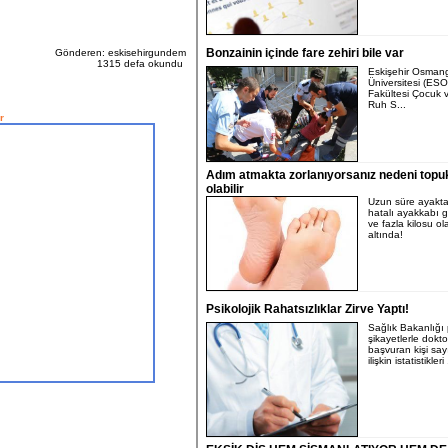
Bonzainin içinde fare zehiri bile var
Gönderen: eskisehirgundem
1315 defa okundu
Eskişehir Osman
Üniversitesi (ES
Fakültesi Çocuk 
Ruh S...
r
Adım atmakta zorlanıyorsanız nedeni topuk
olabilir
Uzun süre ayakta 
hatalı ayakkabı g
ve fazla kilosu ola
altında!
Psikolojik Rahatsızlıklar Zirve Yaptı!
Sağlık Bakanlığı p
şikayetlerle dokto
başvuran kişi say
ilişkin istatistikleri 