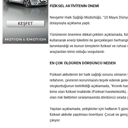
FİZİKSEL AKTİVİTENİN ÖNEMİ
Nevşehir Halk Sağlığı Müdürlüğü, “10 Mayıs Dünya
dolayısıyla açıklama yaptı.
Yürümenin önemine dikkat çekilen açıklamada, fizik
kullanarak enerji tüketimi ile gerçekleşen herhang
tanımlandığı ve bunun bireylerin fiziksel ve ruhsal 
araçlardan birisi olduğu vurgulandı.
EN ÇOK ÖLDÜREN DÖRDÜNCÜ NEDEN
Fiziksel aktivitenin bir halk sağlığı sorunu olman
refahının, çevrenin korunmasını teşvik ederek gelec
oluşturduğunun belirtildiği açıklamada, “Kronik hast
birisi olan fiziksel inaktivite (Fiziksel hareketsiz
olan risk faktörleri sıralamasında dördüncü sırada yer
Yapılan açıklamada, yetişkinler için haftanın 5 gün
fiziksel aktivite yapılması öneriliyor. Çocuk ve gençl
çıkıyor.