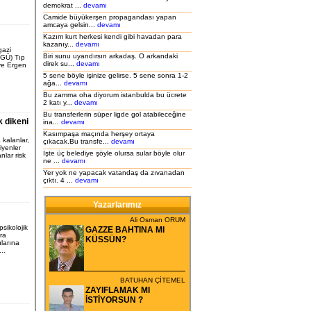
demokrat ...
devamı
Camide büyükerşen propagandası yapan
amcaya gelsin...
devamı
Kazım kurt herkesi kendi gibi havadan para
kazanıy...
devamı
gazi
Biri sunu uyandırsın arkadaş. O arkandaki
OGÜ) Tıp
direk su...
devamı
ve Ergen
5 sene böyle işinize gelirse. 5 sene sonra 1-2
ağa...
devamı
Bu zamma oha diyorum istanbulda bu ücrete
2 katı y...
devamı
Bu transferlerin süper ligde gol atabileceğine
 dikeni
ina...
devamı
Kasımpaşa maçında herşey ortaya
kalanlar,
çıkacak.Bu transfe...
devamı
iyenler
Işte üç belediye şöyle olursa sular böyle olur
nlar risk
ne ...
devamı
Yer yok ne yapacak vatandaş da zıvanadan
çıktı. 4 ...
devamı
Yazarlarımız
Ali Osman ORUM
sikolojik
GAZZE BAHTINA MI
ra
KÜSSÜN?
ılarına
...
BATUHAN ÇİTEMEL
ZAYIFLAMAK MI
İSTİYORSUN ?