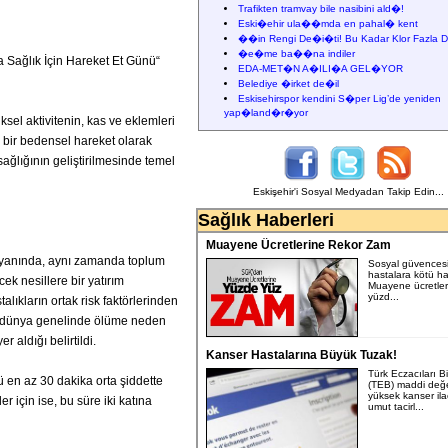
Trafikten tramvay bile nasibini ald�!
Eski�ehir ula��mda en pahal� kent
��in Rengi De�i�ti! Bu Kadar Klor Fazla D
�e�me ba��na indiler
 Sağlık İçin Hareket Et Günü“
EDA-MET�N A�ILI�A GEL�YOR
Belediye �irket de�il
Eskisehirspor kendini S�per Lig’de yeniden
yap�land�r�yor
sel aktivitenin, kas ve eklemleri
i bir bedensel hareket olarak
sağlığının geliştirilmesinde temel
Eskişehir'i Sosyal Medyadan Takip Edin...
Sağlık Haberleri
Muayene Ücretlerine Rekor Zam
ın yanında, aynı zamanda toplum
Sosyal güvences
hastalara kötü ha
ek nesillere bir yatırım
Muayene ücretler
yüzd...
alıkların ortak risk faktörlerinden
lik), dünya genelinde ölüme neden
 aldığı belirtildi.
Kanser Hastalarına Büyük Tuzak!
Türk Eczacıları Bir
ü en az 30 dakika orta şiddette
(TEB) maddi değe
yüksek kanser ila
er için ise, bu süre iki katına
umut tacirl...