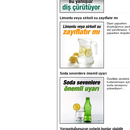
Limonlu veya sirkeli su zayıflatır mı
Diyet yaparken
duyduğunuz yanlış
sizi yanıltmasın. İ
yaparken düşülen
Soda sevenlere önemli uyarı
Özellikle sindirimi
hızlandırması için
soda tansiyonu
yükseltiyor<...
Yorgunluğunuzun sebebi bunlar olabilir