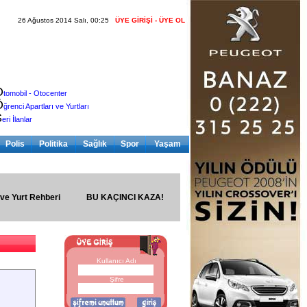
26 Ağustos 2014 Salı, 00:25
ÜYE GİRİŞİ - ÜYE OL
O
tomobil - Otocenter
Ö
ğrenci Apartları ve Yurtları
S
eri İlanlar
Polis
Politika
Sağlık
Spor
Yaşam
 ve Yurt Rehberi
BU KAÇINCI KAZA!
Kullanıcı Adı
Şifre