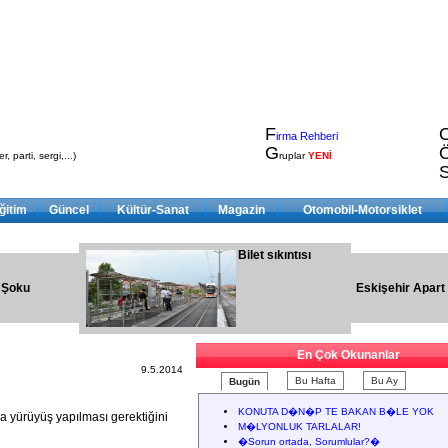
F
irma Rehberi
G
, parti, sergi,...)
ruplar
YENİ
ğitim
Güncel
Kültür-Sanat
Magazin
Otomobil-Motorsiklet
Bilet sıkıntısı
 Şoku
Eskişehir Apart
En Çok Okunanlar
9.5.2014
Bu Hafta
Bu Ay
Bugün
KONUTA D�N�P TE BAKAN B�LE YOK
a yürüyüş yapılması gerektiğini
M�LYONLUK TARLALAR!
�Sorun ortada, Sorumlular?�