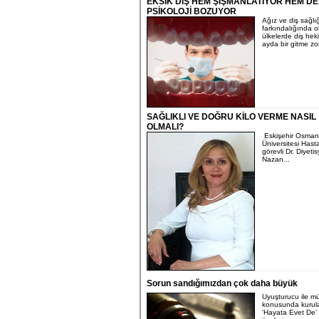
EKSİK DİŞ HEM ŞİŞMANLATIYOR HEM DE
PSİKOLOJİ BOZUYOR
Ağız ve diş sağlı
farkındalığında o
ülkelerde diş hek
ayda bir gitme zor
SAĞLIKLI VE DOĞRU KİLO VERME NASIL
OLMALI?
Eskişehir Osman
Üniversitesi Hast
görevli Dr. Diyeti
Nazan...
Sorun sandığımızdan çok daha büyük
Uyuşturucu ile m
konusunda kurul
‘Hayata Evet De’