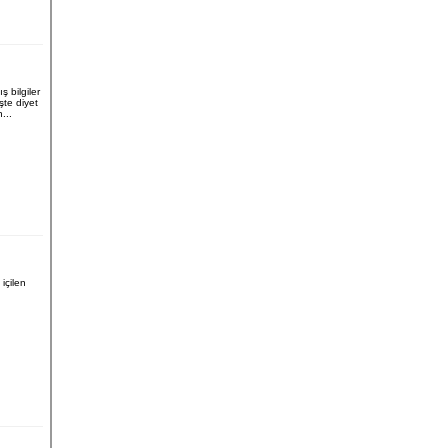
 bilgiler
şte diyet
...
 içilen