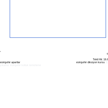
o
Tekil Hit: 16
eskişehir apartlar
eskişehir kiralık daire
eskişehir günlük kiralık
eskişehir diksiyon kursu
E
yıkama
eskişehir koltuk temizleme