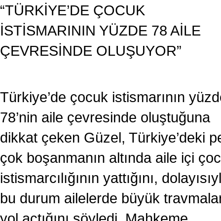
“TÜRKİYE’DE ÇOCUK
İSTİSMARININ YÜZDE 78 AİLE
ÇEVRESİNDE OLUŞUYOR”
Türkiye’de çocuk istismarının yüzd
78’nin aile çevresinde oluştuğuna
dikkat çeken Güzel, Türkiye’deki p
çok boşanmanın altında aile içi ço
istismarcılığının yattığını, dolayısıy
bu durum ailelerde büyük travmala
yol açtığını söyledi. Mahkeme