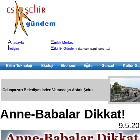
A
E
nasayfa
mlak Merkezi
İ
E
letişim
tkinlik Gündemi
(konser, parti, sergi,...)
Bilim-Teknoloji
Ekoloji
Ekonomi
Eğitim
Güncel
Kültür-Sa
Odunpazarı Belediyesinden Vatandaşa Asfalt Şoku
Anne-Babalar Dikkat!
9.5.2