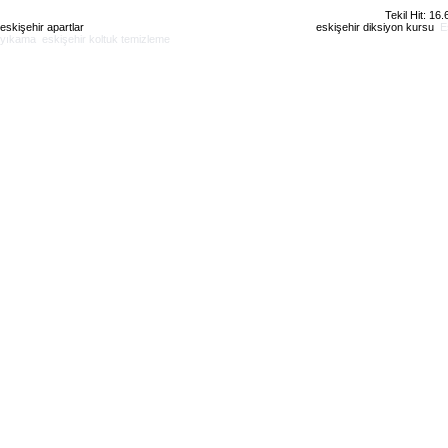
Tekil Hit: 16
eskişehir apartlar
eskişehir kiralık daire
eskişehir günlük kiralık
eskişehir diksiyon kursu
E
yıkama
eskişehir koltuk temizleme