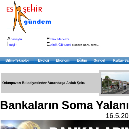
A
E
nasayfa
mlak Merkezi
İ
E
letişim
tkinlik Gündemi
(konser, parti, sergi,...)
Bilim-Teknoloji
Ekoloji
Ekonomi
Eğitim
Güncel
Kültür-Sa
Odunpazarı Belediyesinden Vatandaşa Asfalt Şoku
Bankaların Soma Yalanı
16.5.2