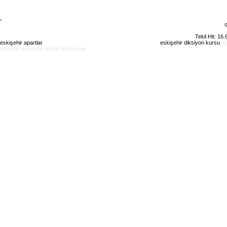
o
Tekil Hit: 16
eskişehir apartlar
eskişehir kiralık daire
eskişehir günlük kiralık
eskişehir diksiyon kursu
E
yıkama
eskişehir koltuk temizleme