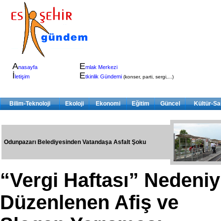
A
E
nasayfa
mlak Merkezi
İ
E
letişim
tkinlik Gündemi
(konser, parti, sergi,...)
Bilim-Teknoloji
Ekoloji
Ekonomi
Eğitim
Güncel
Kültür-Sa
Odunpazarı Belediyesinden Vatandaşa Asfalt Şoku
“Vergi Haftası” Nedeniy
Düzenlenen Afiş ve