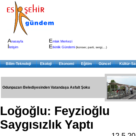
A
E
nasayfa
mlak Merkezi
İ
E
letişim
tkinlik Gündemi
(konser, parti, sergi,...)
Bilim-Teknoloji
Ekoloji
Ekonomi
Eğitim
Güncel
Kültür-Sa
Odunpazarı Belediyesinden Vatandaşa Asfalt Şoku
Loğoğlu: Feyzioğlu
Saygısızlık Yaptı
12.5.2