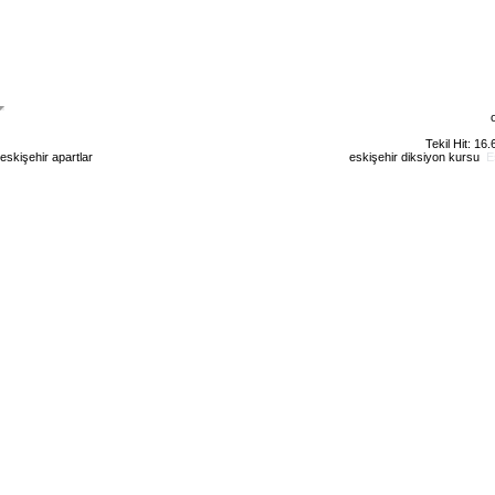
Tekil Hit: 16
eskişehir apartlar
eskişehir kiralık daire
eskişehir günlük kiralık
eskişehir diksiyon kursu
E