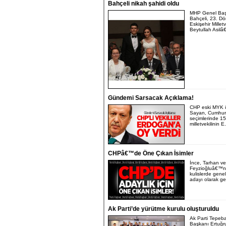
Bahçeli nikah şahidi oldu
MHP Genel Baş
Bahçeli, 23. 
Eskişehir Milletv
Beytullah Asilâ
Gündemi Sarsacak Açıklama!
CHP eski MYK ü
Sayan, Cumhur
seçimlerinde 1
milletvekilinin E.
CHPâ€™de Öne Çıkan İsimler
İnce, Tarhan ve
Feyzioğluâ€™n
kulislerde gene
adayı olarak geçi
Ak Parti’de yürütme kurulu oluşturuldu
Ak Parti Tepeba
Başkanı Ertuğru