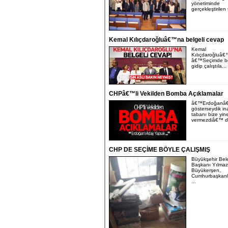
yönetiminde
gerçekleştirilen 
Kemal Kılıçdaroğluâ€™na belgeli cevap
Kemal
Kılıçdaroğluâ
â€™Seçimde bö
gidip çalıştıla...
CHPâ€™li Vekilden Bomba Açıklamalar
â€™Erdoğanâ€
gösterseydik i
tabanı bize yin
vermezdiâ€™ di
CHP DE SEÇİME BÖYLE ÇALIŞMIŞ
Büyükşehir Bel
Başkanı Yılmaz
Büyükerşen,
Cumhurbaşkanlı
...