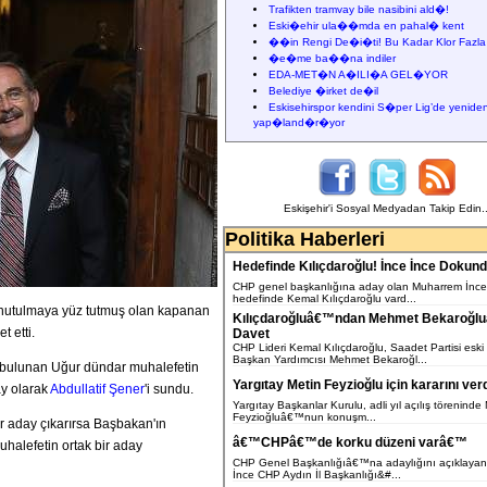
Trafikten tramvay bile nasibini ald�!
Eski�ehir ula��mda en pahal� kent
��in Rengi De�i�ti! Bu Kadar Klor Fazla
�e�me ba��na indiler
EDA-MET�N A�ILI�A GEL�YOR
Belediye �irket de�il
Eskisehirspor kendini S�per Lig’de yenide
yap�land�r�yor
Eskişehir'i Sosyal Medyadan Takip Edin..
Politika Haberleri
Hedefinde Kılıçdaroğlu! İnce İnce Dokun
CHP genel başkanlığına aday olan Muharrem İnc
hedefinde Kemal Kılıçdaroğlu vard...
nutulmaya yüz tutmuş olan kapanan
Kılıçdaroğluâ€™ndan Mehmet Bekaroğl
t etti.
Davet
CHP Lideri Kemal Kılıçdaroğlu, Saadet Partisi eski
Başkan Yardımcısı Mehmet Bekaroğl...
a bulunan Uğur dündar muhalefetin
Yargıtay Metin Feyzioğlu için kararını ver
ay olarak
Abdullatif Şener
'i sundu.
Yargıtay Başkanlar Kurulu, adli yıl açılış töreninde
Feyzioğluâ€™nun konuşm...
ir aday çıkarırsa Başbakan'ın
â€™CHPâ€™de korku düzeni varâ€™
uhalefetin ortak bir aday
CHP Genel Başkanlığıâ€™na adaylığını açıklaya
İnce CHP Aydın İl Başkanlığı&#...