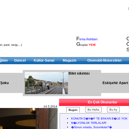
F
irma Rehberi
G
, parti, sergi,...)
ruplar
YENİ
ğitim
Güncel
Kültür-Sanat
Magazin
Otomobil-Motorsiklet
Bilet sıkıntısı
 Şoku
Eskişehir Apart
En Çok Okunanlar
14.5.2014
Bu Hafta
Bu Ay
Bugün
KONUTA D�N�P TE BAKAN B�LE YOK
M�LYONLUK TARLALAR!
�Sorun ortada, Sorumlular?�