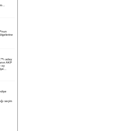
to...
€™nun
lgelerine
™ı aday
nanın AKP
e oy
ye...
ediye
ğı seçim