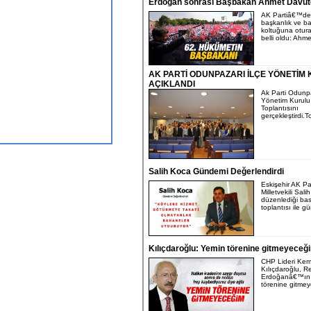
Erdoğan sonrası Başbakan Ahmet Davut
AK Partiâ€™de
başkanlık ve b
koltuğuna otura
belli oldu: Ahme
AK PARTİ ODUNPAZARI İLÇE YÖNETİM
AÇIKLANDI
Ak Parti Odunpa
Yönetim Kurulu
Toplantısını
gerçekleştirdi.T
Salih Koca Gündemi Değerlendirdi
Eskişehir AK Par
Milletvekili Sali
düzenlediği ba
toplantısı ile g
Kılıçdaroğlu: Yemin törenine gitmeyeceğ
CHP Lideri Kem
Kılıçdaroğlu, R
Erdoğanâ€™ın
törenine gitmey