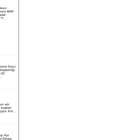
kanı
Dönem MHP
ekili
€™...
yesi Savcı
başkanlığı
5-20
..
un adı
l başkan
yor. Kılı...
şı İlçe
l Dindar