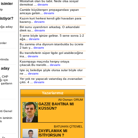
Müstahak olan bu tabii. Nede olsa sosyal
isimler
demokrat ...
devamı
ip
Camide büyükerşen propagandası yapan
amcaya gelsin...
devamı
stiyor?
Kazım kurt herkesi kendi gibi havadan para
kazanıy...
devamı
ığa aday
Biri sunu uyandırsın arkadaş. O arkandaki
direk su...
devamı
5 sene böyle işinize gelirse. 5 sene sonra 1-2
ağa...
devamı
enler
Bu zamma oha diyorum istanbulda bu ücrete
2 katı y...
devamı
Bu transferlerin süper ligde gol atabileceğine
ina...
devamı
ılında
Kasımpaşa maçında herşey ortaya
çıkacak.Bu transfe...
devamı
a aday
Işte üç belediye şöyle olursa sular böyle olur
ne ...
devamı
u, CHP
Yer yok ne yapacak vatandaş da zıvanadan
ı için
çıktı. 4 ...
devamı
şartların
Yazarlarımız
Ali Osman ORUM
GAZZE BAHTINA MI
KÜSSÜN?
ti Genel
 isminin
ak
.
BATUHAN ÇİTEMEL
ZAYIFLAMAK MI
İSTİYORSUN ?