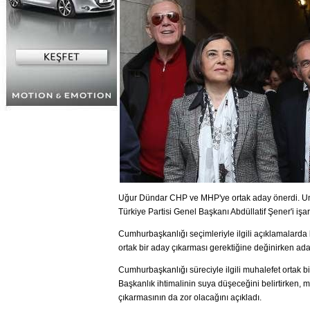
Uğur Dündar CHP ve MHP'ye ortak aday önerdi. U
Türkiye Partisi Genel Başkanı Abdüllatif Şener'i işare
Cumhurbaşkanlığı seçimleriyle ilgili açıklamalard
ortak bir aday çıkarması gerektiğine değinirken ad
Cumhurbaşkanlığı süreciyle ilgili muhalefet ortak b
Başkanlık ihtimalinin suya düşeceğini belirtirken, m
çıkarmasının da zor olacağını açıkladı.