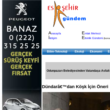
A
E
nasayfa
mlak Merkezi
İ
E
letişim
tkinlik Gündemi
(konser
Bilim-Teknoloji
Ekoloji
Ekonomi
E
Odunpazarı Belediyesinden Vatandaşa Asfalt
Dündarâ€™dan Köşk İçin Öneri