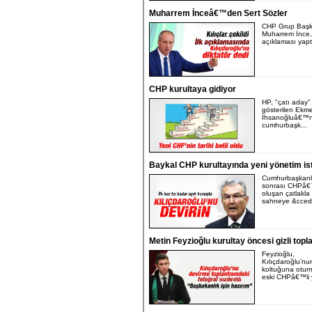
Muharrem İnceâ€™den Sert Sözler
CHP Grup Başka
Muharrem İnce,
açıklaması yapt
CHP kurultaya gidiyor
HP, "çatı aday"
gösterilen Ekm
İhsanoğluâ€™
cumhurbaşk...
Baykal CHP kurultayında yeni yönetim is
Cumhurbaşkanlı
sonrası CHPâ
oluşan çatlakla
sahneye &ccedi.
Metin Feyzioğlu kurultay öncesi gizli topl
Feyzioğlu,
Kılıçdaroğlu’nu
koltuğuna oturm
eski CHPâ€™li 