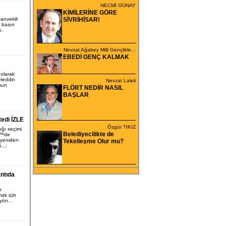
NECMİ GÜNAY
KİMİLERİNE GÖRE
nvekili
SİVRİHİSAR!
 basın
ı.
Nevzat Ağabey Milli Gençlikle...
EBEDİ GENÇ KALMAK
 olarak
eleddin
Nevzat Laleli
nun
FLÖRT NEDİR NASIL
BAŞLAR
tedi İZLE
Özgür TIKIZ
ğı seçimi
Belediyecilikte de
€™de
 yeniden
Tekelleşme Olur mu?
..;
antıda
n
ak için
yön...