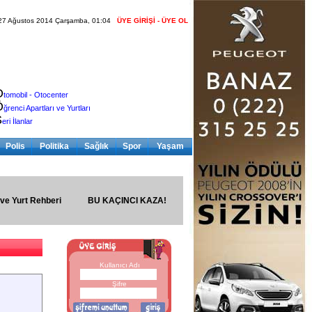
27 Ağustos 2014 Çarşamba, 01:04
ÜYE GİRİŞİ - ÜYE OL
O
tomobil - Otocenter
Ö
ğrenci Apartları ve Yurtları
S
eri İlanlar
Polis
Politika
Sağlık
Spor
Yaşam
 ve Yurt Rehberi
BU KAÇINCI KAZA!
Kullanıcı Adı
Şifre