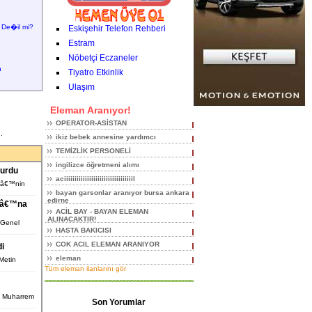
 De�il mi?
Eskişehir Telefon Rehberi
Estram
Nöbetçi Eczaneler
n
Tiyatro Etkinlik
Ulaşım
Eleman Aranıyor!
OPERATOR-ASİSTAN
.
ikiz bebek annesine yardımcı
TEMİZLİK PERSONELİ
ingilizce öğretmeni alımı
durdu
aciiiiiiiiiiiiiiiiiiiiiiiiiiiiiiiiil
eâ€™nin
bayan garsonlar aranıyor bursa ankara
edirne
uâ€™na
ACİL BAY - BAYAN ELEMAN
ALINACAKTIR!
 Genel
HASTA BAKICISI
COK ACIL ELEMAN ARANIYOR
di
eleman
 Metin
Tüm eleman ilanlarını gör
n Muharrem
Son Yorumlar