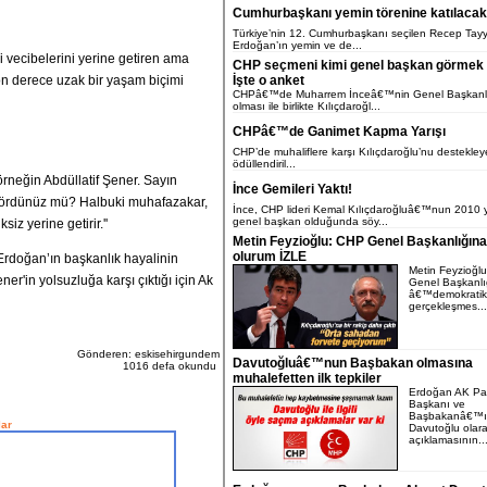
Cumhurbaşkanı yemin törenine katılacak 
Türkiye’nin 12. Cumhurbaşkanı seçilen Recep Tayy
Erdoğan’ın yemin ve de...
i vecibelerini yerine getiren ama
CHP seçmeni kimi genel başkan görmek i
n derece uzak bir yaşam biçimi
İşte o anket
CHPâ€™de Muharrem İnceâ€™nin Genel Başkanl
olması ile birlikte Kılıçdaroğl...
CHPâ€™de Ganimet Kapma Yarışı
CHP’de muhaliflere karşı Kılıçdaroğlu’nu destekley
ödüllendiril...
örneğin Abdüllatif Şener. Sayın
İnce Gemileri Yaktı!
 gördünüz mü? Halbuki muhafazakar,
İnce, CHP lideri Kemal Kılıçdaroğluâ€™nun 2010 y
genel başkan olduğunda söy...
iz yerine getirir.''
Metin Feyzioğlu: CHP Genel Başkanlığın
olurum İZLE
Erdoğan’ın başkanlık hayalinin
Metin Feyzioğl
er'in yolsuzluğa karşı çıktığı için Ak
Genel Başkanlığ
â€™demokratik 
gerçekleşmes...
Gönderen: eskisehirgundem
Davutoğluâ€™nun Başbakan olmasına
1016 defa okundu
muhalefetten ilk tepkiler
Erdoğan AK Par
Başkanı ve
Başbakanâ€™ın
ar
Davutoğlu olar
açıklamasının..