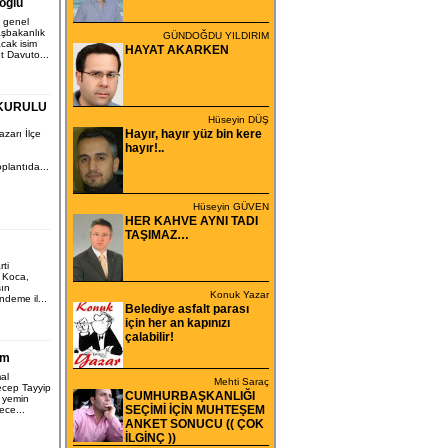
oğlu
 genel
aşbakanlık
GÜNDOĞDU YILDIRIM
cak isim
HAYAT AKARKEN
t Davuto...
 KURULU
Hüseyin DÜŞ
Hayır, hayır yüz bin kere
zarı İlçe
hayır!..
oplantıda...
Hüseyin GÜVEN
HER KAHVE AYNI TADI
TAŞIMAZ…
ti
h Koca,
sın
Konuk Yazar
ündeme il...
Belediye asfalt parası
için her an kapınızı
çalabilir!
im
al
Mehti Saraç
ecep Tayyip
CUMHURBAŞKANLIĞI
 yemin
SEÇİMİ İÇİN MUHTEŞEM
ece...
ANKET SONUCU (( ÇOK
İLGİNÇ ))