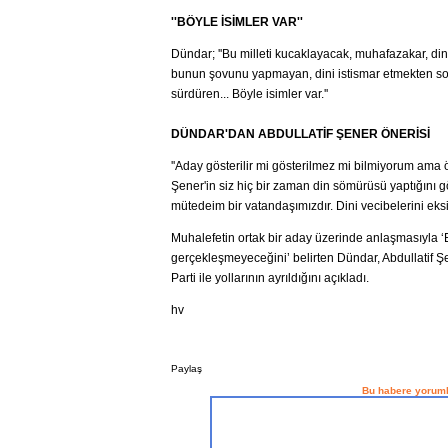
''BÖYLE İSİMLER VAR''
Dündar; ''Bu milleti kucaklayacak, muhafazakar, din
bunun şovunu yapmayan, dini istismar etmekten so
sürdüren... Böyle isimler var.''
DÜNDAR'DAN ABDULLATİF ŞENER ÖNERİSİ
''Aday gösterilir mi gösterilmez mi bilmiyorum ama 
Şener'in siz hiç bir zaman din sömürüsü yaptığını
mütedeim bir vatandaşımızdır. Dini vecibelerini eksiks
Muhalefetin ortak bir aday üzerinde anlaşmasıyla ‘
gerçekleşmeyeceğini’ belirten Dündar, Abdullatif Şen
Parti ile yollarının ayrıldığını açıkladı.
hv
Paylaş
Bu habere yoruml