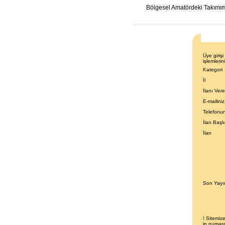
Bölgesel Amatördeki Takımım
Üye giriş
işlemlerini
Kategori
İl
İlanı Ver
E-mailiniz
Telefonu
İlan Başlı
İlan
Son Yayın
! Sitemize
ip numara