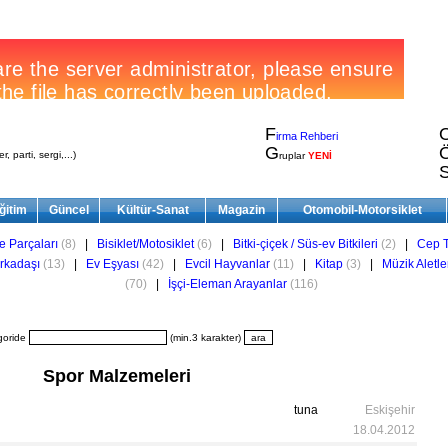
F
irma Rehberi
G
, parti, sergi,...)
ruplar
YENİ
ğitim
Güncel
Kültür-Sanat
Magazin
Otomobil-Motorsiklet
e Parçaları
(8)
|
Bisiklet/Motosiklet
(6)
|
Bitki-çiçek / Süs-ev Bitkileri
(2)
|
Cep T
rkadaşı
(13)
|
Ev Eşyası
(42)
|
Evcil Hayvanlar
(11)
|
Kitap
(3)
|
Müzik Aletle
(70)
|
İşçi-Eleman Arayanlar
(116)
goride
(min.3 karakter)
Spor Malzemeleri
tuna
Eskişehir
18.04.2012