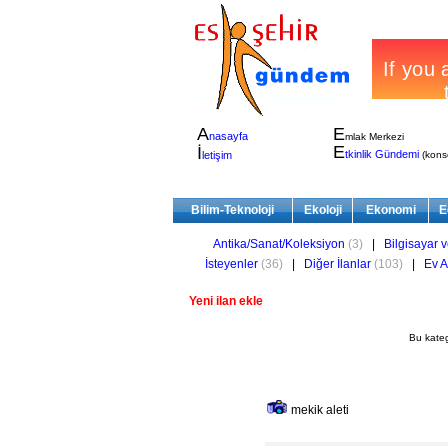
A
E
nasayfa
mlak Merkezi
E
İ
tkinlik Gündemi
letişim
(konser
Bilim-Teknoloji
Ekoloji
Ekonomi
E
Antika/Sanat/Koleksiyon
(3)
|
Bilgisayar v
İsteyenler
(36)
|
Diğer İlanlar
(103)
|
Ev A
Yeni ilan ekle
Bu kate
mekik aleti