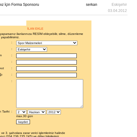
ız İçin Forma Sponsoru
serkan
Eskişehir
03.04.2012
İLAN EKLE
i yaparsanız ilanlarınıza RESİM ekleyebilir, silme, düzenleme
 yapabilirsiniz.
:
:
en
:
:
nuz
:
ğı
:
:
 Tarihi
:
max.30 gün
 ve 3. şahıslara zarar verici işlemleriniz halinde
nız (204.236.235.245) ve diğer bilgileriniz