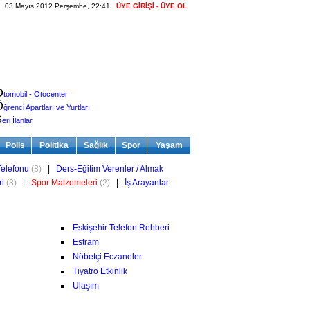
03 Mayıs 2012 Perşembe, 22:41
ÜYE GİRİŞİ - ÜYE OL
O
tomobil - Otocenter
Ö
ğrenci Apartları ve Yurtları
S
eri İlanlar
Polis
Politika
Sağlık
Spor
Yaşam
elefonu
(8)
|
Ders-Eğitim Verenler / Almak
ri
(3)
|
Spor Malzemeleri
(2)
|
İş Arayanlar
Eskişehir Telefon Rehberi
Estram
Nöbetçi Eczaneler
Tiyatro Etkinlik
Ulaşım