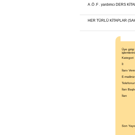
A .Ö .F . yardımcı DERS KİT
HER TÜRLÜ KİTAPLAR (SA
Üye giriş
işlemlerini
Kategori
İl
İlanı Ver
E-mailiniz
Telefonu
İlan Başlı
İlan
Son Yayın