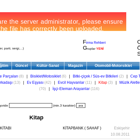
F
irma Rehberi
G
, parti, sergi,...)
ruplar
YENİ
ğitim
Güncel
Kültür-Sanat
Magazin
Otomobil-Motorsiklet
e Parçaları
(8)
|
Bisiklet/Motosiklet
(6)
|
Bitki-çiçek / Süs-ev Bitkileri
(2)
|
Cep T
rkadaşı
(13)
|
Ev Eşyası
(42)
|
Evcil Hayvanlar
(11)
|
Kitap
(3)
|
Müzik Aletle
(70)
|
İşçi-Eleman Arayanlar
(116)
goride
(min.3 karakter)
Kitap
KİTABI
KİTAPBANK ( SAHAF )
Eskişehir
10.08.2011