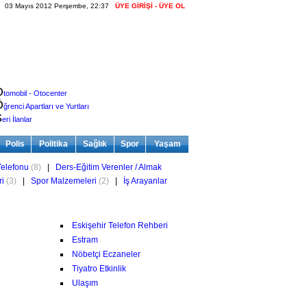
03 Mayıs 2012 Perşembe, 22:37
ÜYE GİRİŞİ - ÜYE OL
O
tomobil - Otocenter
Ö
ğrenci Apartları ve Yurtları
S
eri İlanlar
Polis
Politika
Sağlık
Spor
Yaşam
elefonu
(8)
|
Ders-Eğitim Verenler / Almak
ri
(3)
|
Spor Malzemeleri
(2)
|
İş Arayanlar
Eskişehir Telefon Rehberi
Estram
Nöbetçi Eczaneler
Tiyatro Etkinlik
Ulaşım