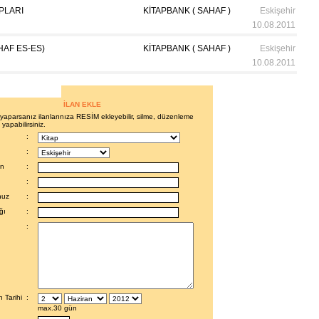
APLARI
KİTAPBANK ( SAHAF )
Eskişehir
10.08.2011
HAF ES-ES)
KİTAPBANK ( SAHAF )
Eskişehir
10.08.2011
İLAN EKLE
i yaparsanız ilanlarınıza RESİM ekleyebilir, silme, düzenleme
 yapabilirsiniz.
:
:
en
:
:
nuz
:
ğı
:
:
 Tarihi
:
max.30 gün