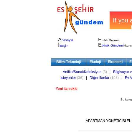
A
E
nasayfa
mlak Merkezi
E
İ
tkinlik Gündemi
letişim
(konser
Bilim-Teknoloji
Ekoloji
Ekonomi
E
Antika/Sanat/Koleksiyon
(3)
|
Bilgisayar v
İsteyenler
(36)
|
Diğer İlanlar
(103)
|
Ev A
Yeni ilan ekle
Bu kate
APARTMAN YÖNETİCİSİ EL 