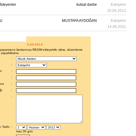
steyenler
kutsal darbe
Eskişehir
20.04.2012
U
MUSTAFA AYDOĞAN
Eskişehir
14.06.2011
İLAN EKLE
i yaparsanız ilanlarınıza RESİM ekleyebilir, silme, düzenleme
 yapabilirsiniz.
:
:
en
:
:
nuz
:
ğı
:
:
 Tarihi
:
max.30 gün