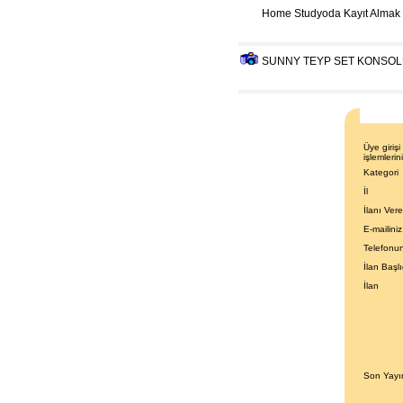
Home Studyoda Kayıt Almak İ
SUNNY TEYP SET KONSOL
Üye giriş
işlemlerini
Kategori
İl
İlanı Ver
E-mailiniz
Telefonu
İlan Başlı
İlan
Son Yayın