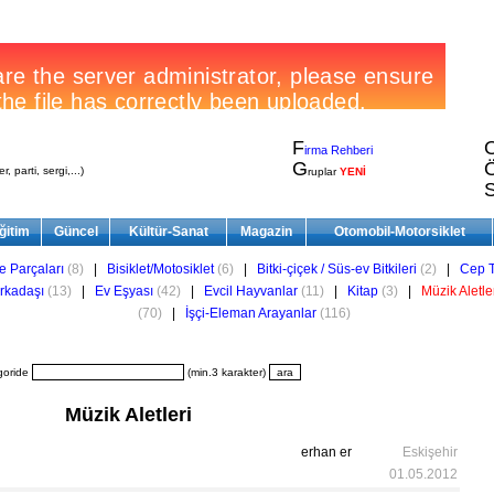
F
irma Rehberi
G
, parti, sergi,...)
ruplar
YENİ
ğitim
Güncel
Kültür-Sanat
Magazin
Otomobil-Motorsiklet
e Parçaları
(8)
|
Bisiklet/Motosiklet
(6)
|
Bitki-çiçek / Süs-ev Bitkileri
(2)
|
Cep T
rkadaşı
(13)
|
Ev Eşyası
(42)
|
Evcil Hayvanlar
(11)
|
Kitap
(3)
|
Müzik Aletle
(70)
|
İşçi-Eleman Arayanlar
(116)
goride
(min.3 karakter)
Müzik Aletleri
erhan er
Eskişehir
01.05.2012