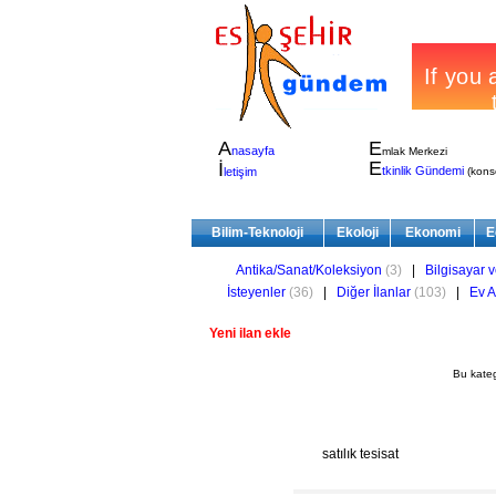
A
E
nasayfa
mlak Merkezi
E
İ
tkinlik Gündemi
letişim
(konser
Bilim-Teknoloji
Ekoloji
Ekonomi
E
Antika/Sanat/Koleksiyon
(3)
|
Bilgisayar v
İsteyenler
(36)
|
Diğer İlanlar
(103)
|
Ev A
Yeni ilan ekle
Bu kate
satılık tesisat