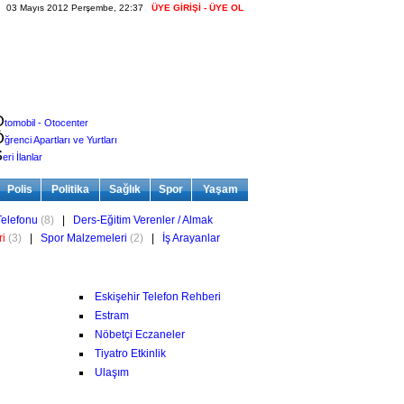
03 Mayıs 2012 Perşembe, 22:37
ÜYE GİRİŞİ - ÜYE OL
O
tomobil - Otocenter
Ö
ğrenci Apartları ve Yurtları
S
eri İlanlar
Polis
Politika
Sağlık
Spor
Yaşam
elefonu
(8)
|
Ders-Eğitim Verenler / Almak
ri
(3)
|
Spor Malzemeleri
(2)
|
İş Arayanlar
Eskişehir Telefon Rehberi
Estram
Nöbetçi Eczaneler
Tiyatro Etkinlik
Ulaşım