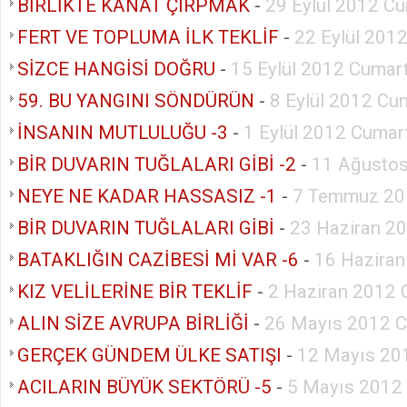
BİRLİKTE KANAT ÇIRPMAK
-
29 Eylül 2012 Cu
FERT VE TOPLUMA İLK TEKLİF
-
22 Eylül 201
SİZCE HANGİSİ DOĞRU
-
15 Eylül 2012 Cumar
59. BU YANGINI SÖNDÜRÜN
-
8 Eylül 2012 Cu
İNSANIN MUTLULUĞU -3
-
1 Eylül 2012 Cumar
BİR DUVARIN TUĞLALARI GİBİ -2
-
11 Ağustos
NEYE NE KADAR HASSASIZ -1
-
7 Temmuz 20
BİR DUVARIN TUĞLALARI GİBİ
-
23 Haziran 2
BATAKLIĞIN CAZİBESİ Mİ VAR -6
-
16 Haziran
KIZ VELİLERİNE BİR TEKLİF
-
2 Haziran 2012 
ALIN SİZE AVRUPA BİRLİĞİ
-
26 Mayıs 2012 C
GERÇEK GÜNDEM ÜLKE SATIŞI
-
12 Mayıs 20
ACILARIN BÜYÜK SEKTÖRÜ -5
-
5 Mayıs 2012