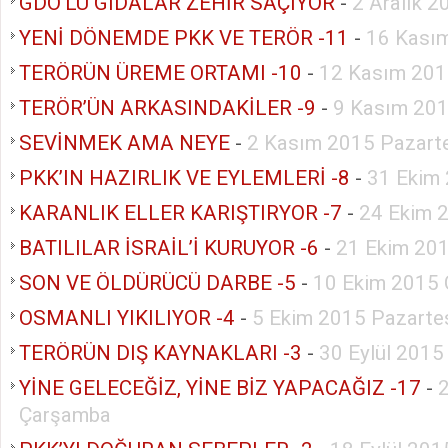
GDO’LU GIDALAR ZEHİR SAÇIYOR
-
2 Aralık 
YENİ DÖNEMDE PKK VE TERÖR -11
-
16 Kasım
TERÖRÜN ÜREME ORTAMI -10
-
12 Kasım 20
TERÖR’ÜN ARKASINDAKİLER -9
-
9 Kasım 201
SEVİNMEK AMA NEYE
-
2 Kasım 2015 Pazart
PKK’IN HAZIRLIK VE EYLEMLERİ -8
-
31 Ekim
KARANLIK ELLER KARIŞTIRYOR -7
-
24 Ekim 
BATILILAR İSRAİL’İ KURUYOR -6
-
21 Ekim 20
SON VE ÖLDÜRÜCÜ DARBE -5
-
10 Ekim 2015 
OSMANLI YIKILIYOR -4
-
5 Ekim 2015 Pazarte
TERÖRÜN DIŞ KAYNAKLARI -3
-
30 Eylül 201
YİNE GELECEĞİZ, YİNE BİZ YAPACAĞIZ -17
-
2
Çarşamba