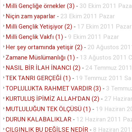
Milli Gençliğe örnekler (3)
-
30 Ekim 2011 Paza
Niçin zam yaparlar
-
23 Ekim 2011 Pazar
Milli Gençlik Yetişiyor (2)
-
17 Ekim 2011 Pazar
Milli Gençlik Vakfı (1)
-
9 Ekim 2011 Pazar
Her şey ortamında yetişir (2)
-
20 Ağustos 201
Zamane Müslümanlığı (1)
-
13 Ağustos 2011 C
NASIL BİR İLAH İNANCI (2)
-
24 Temmuz 2011
TEK TANRI GERÇEĞİ (1)
-
19 Temmuz 2011 Sal
TOPLULUKTA RAHMET VARDIR (3)
-
3 Temmuz
KURTULUŞ İPİMİZ ALLAH’DAN (2)
-
27 Hazira
MUTLULUĞUN TEK ÖLÇÜSÜ (1)
-
19 Haziran 2
DURUN KALABALIKLAR
-
12 Haziran 2011 Pa
ÇILGINLIK BU DEĞİLSE NEDİR
-
8 Haziran 20