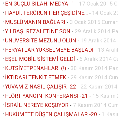
EN GÜÇLÜ SİLAH, MEDYA -1
-
17 Ocak 2015 C
HAYDİ, TERÖRÜN HER ÇEŞİDİNE…
-
14 Ocak 2
MÜSLÜMANIN BAĞLARI
-
3 Ocak 2015 Cumar
YILBAŞI REZALETİNE SON
-
29 Aralık 2014 Pa
ÜNÜVERSİTE MEZUNU OLUN
-
19 Aralık 2014
FERYATLAR YÜKSELMEYE BAŞLADI
-
13 Aral
EŞEL MOBİL SİSTEMİ GELDİ
-
6 Aralık 2014 C
KUTSİYETPENAHLARI (!)
-
30 Kasım 2014 Paz
İKTİDARI TENKİT ETMEK
-
29 Kasım 2014 Cum
YUVAMIZ NASIL ÇALIŞIR -22
-
22 Kasım 2014
FLÖRT YANGINI KONFERANSI -21
-
15 Kasım 
İSRAİL NEREYE KOŞUYOR
-
7 Kasım 2014 Cu
HÜKÜMETE DÜŞEN ÇALIŞMALAR -20
-
1 Kası