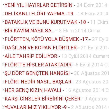
YENİ YIL HAYIRLAR GETİRSİN
-
24 Ekim 2014
DELİKANLI FLÖRT YAPMA -19
-
18 Ekim 2014
BATAKLIK VE BUNU KURUTMAK -18
-
11 Ekim
BİR KAVİM NASILSA…
-
3 Ekim 2014 Cuma
FLÖRTTEN, KÖTÜ YOLA DÜŞMEK -17
-
27 Eylü
DAĞILAN VE KOPAN FLÖRTLER
-
20 Eylül 20
AİLE TAHRİP EDİLİYOR
-
13 Eylül 2014 Cumart
FLÖRTTE HİSLER ATAKTADIR
-
6 Eylül 2014 C
ŞU DÖRT GENÇTEN HANGİSİ
-
30 Ağustos 20
FLÖRT NEDİR NASIL BAŞLAR
-
23 Ağustos 20
HER GENÇ KIZIN HAYALİ
-
16 Ağustos 2014 C
KARŞI CİNSLER BİRBİRİNİ ÇEKER
-
9 Ağustos
YUVALARIMIZ YIKILIYOR -9
-
2 Ağustos 2014 