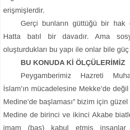
erişmişlerdir.
Gerçi bunların güttüğü bir hak d
Hatta batıl bir davadır. Ama sosy
oluşturdukları bu yapı ile onlar bile gü
BU KONUDA Kİ ÖLÇÜLERİMİZ
Peygamberimiz Hazreti Muh
İslam’ın mücadelesine Mekke’de değil d
Medine’de başlaması” bizim için güzel b
Medine de birinci ve ikinci Akabe biatl
imam (baş) kabul etmiş insanlar 