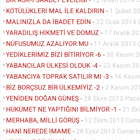
KÖTÜLÜKLERİ MAL İLE KALDIRIN
-
1 Şubat 2
MALINIZLA DA İBADET EDİN
-
22 Ocak 2014 
YARADILIŞ HİKMETİ VE DOMUZ
-
17 Aralık 20
NÜFUSUMUZ AZALIYOR MU
-
11 Aralık 2013
YEDİKLERİMİZ BİZİ BİTİRİYOR -6
-
30 Kasım 2
YABANCILAR ÜLKESİ OLDUK -4
-
23 Kasım 20
YABANCIYA TOPRAK SATILIR MI -3
-
16 Kası
BİZ BORÇSUZ BİR ÜLKEMİYİZ -2
-
2 Kasım 20
YENİDEN DOĞAN GÜNEŞ
-
28 Ekim 2013 Paza
HÜKÜMET NE YAPTIĞINI BİLMİYOR -1
-
21 Ek
MERHABA, MİLLİ GÖRÜŞ
-
12 Ekim 2013 Cuma
HANİ NEREDE İMAME
-
28 Eylül 2013 Cumart