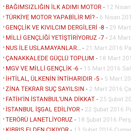
BAĞIMSIZLIĞIN İLK ADIMI MOTOR
-
12 Nisan
TÜRKİYE MOTOR YAPABİLİR Mİ?
-
6 Nisan 20
GENÇLİK VE KIVILCIM DERGİLERİ -8
-
29 Mart
MİLLİ GENÇLİĞİ YETİŞTİRİYORUZ -7
-
24 Mart
NUS İLE USLAMAYANLAR…
-
21 Mart 2016 Pa
ÇANAKKALEDE GÜÇLÜ TOPLUM
-
18 Mart 20
MGV VE MİLLİ GENÇLİK -6
-
15 Mart 2016 Sal
İHTİLAL, ÜLKENİN İNTİHARIDIR -5
-
5 Mart 2
ZİNA TEKRAR SUÇ SAYILSIN
-
2 Mart 2016 Ç
FATİH’İN İSTANBUL’UNA DİKKAT
-
25 Şubat 2
İSTANBUL İŞGAL EDİLİYOR
-
22 Şubat 2016 P
TERÖRÜ LANETLİYORUZ
-
18 Şubat 2016 Per
KIBRIS ELDEN ÇIKIYOR
-
13 Şubat 2016 Cumar