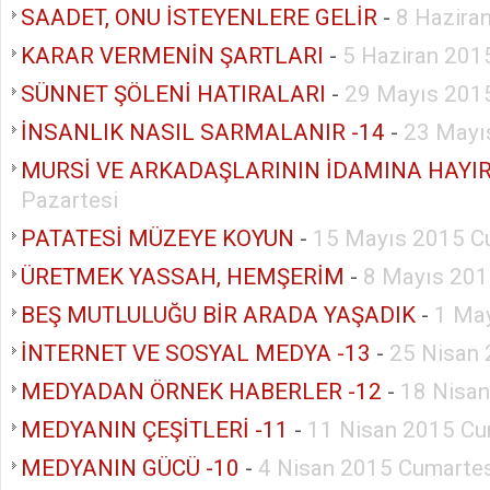
SAADET, ONU İSTEYENLERE GELİR
-
8 Hazira
KARAR VERMENİN ŞARTLARI
-
5 Haziran 20
SÜNNET ŞÖLENİ HATIRALARI
-
29 Mayıs 201
İNSANLIK NASIL SARMALANIR -14
-
23 Mayı
MURSİ VE ARKADAŞLARININ İDAMINA HAYI
Pazartesi
PATATESİ MÜZEYE KOYUN
-
15 Mayıs 2015 
ÜRETMEK YASSAH, HEMŞERİM
-
8 Mayıs 20
BEŞ MUTLULUĞU BİR ARADA YAŞADIK
-
1 Ma
İNTERNET VE SOSYAL MEDYA -13
-
25 Nisan 
MEDYADAN ÖRNEK HABERLER -12
-
18 Nisan
MEDYANIN ÇEŞİTLERİ -11
-
11 Nisan 2015 Cu
MEDYANIN GÜCÜ -10
-
4 Nisan 2015 Cumartes