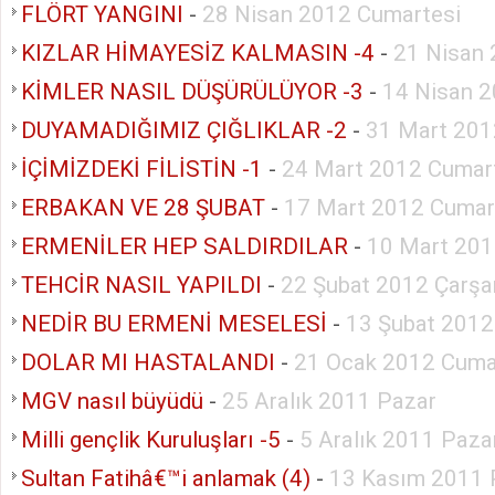
FLÖRT YANGINI
-
28 Nisan 2012 Cumartesi
KIZLAR HİMAYESİZ KALMASIN -4
-
21 Nisan 
KİMLER NASIL DÜŞÜRÜLÜYOR -3
-
14 Nisan 2
DUYAMADIĞIMIZ ÇIĞLIKLAR -2
-
31 Mart 201
İÇİMİZDEKİ FİLİSTİN -1
-
24 Mart 2012 Cumar
ERBAKAN VE 28 ŞUBAT
-
17 Mart 2012 Cumar
ERMENİLER HEP SALDIRDILAR
-
10 Mart 201
TEHCİR NASIL YAPILDI
-
22 Şubat 2012 Çarş
NEDİR BU ERMENİ MESELESİ
-
13 Şubat 2012
DOLAR MI HASTALANDI
-
21 Ocak 2012 Cuma
MGV nasıl büyüdü
-
25 Aralık 2011 Pazar
Milli gençlik Kuruluşları -5
-
5 Aralık 2011 Paza
Sultan Fatihâ€™i anlamak (4)
-
13 Kasım 2011 