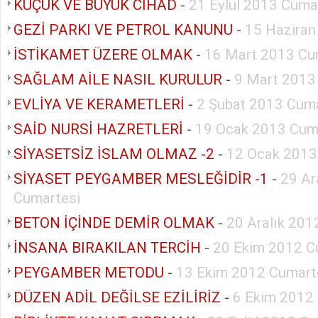
KÜÇÜK VE BÜYÜK CİHAD
-
21 Eylül 2013 Cuma
GEZİ PARKI VE PETROL KANUNU
-
15 Haziran
İSTİKAMET ÜZERE OLMAK
-
16 Mart 2013 Cu
SAĞLAM AİLE NASIL KURULUR
-
9 Mart 2013
EVLİYA VE KERAMETLERİ
-
2 Şubat 2013 Cuma
SAİD NURSİ HAZRETLERİ
-
19 Ocak 2013 Cum
SİYASETSİZ İSLAM OLMAZ -2
-
12 Ocak 2013
SİYASET PEYGAMBER MESLEĞİDİR -1
-
29 Ar
Cumartesi
BETON İÇİNDE DEMİR OLMAK
-
20 Aralık 20
İNSANA BIRAKILAN TERCİH
-
20 Ekim 2012 C
PEYGAMBER METODU
-
13 Ekim 2012 Cumart
DÜZEN ADİL DEĞİLSE EZİLİRİZ
-
6 Ekim 2012