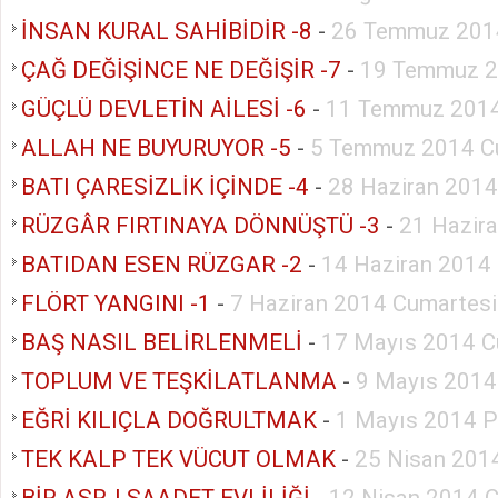
İNSAN KURAL SAHİBİDİR -8
-
26 Temmuz 201
ÇAĞ DEĞİŞİNCE NE DEĞİŞİR -7
-
19 Temmuz 2
GÜÇLÜ DEVLETİN AİLESİ -6
-
11 Temmuz 201
ALLAH NE BUYURUYOR -5
-
5 Temmuz 2014 C
BATI ÇARESİZLİK İÇİNDE -4
-
28 Haziran 2014
RÜZGÂR FIRTINAYA DÖNNÜŞTÜ -3
-
21 Hazir
BATIDAN ESEN RÜZGAR -2
-
14 Haziran 2014
FLÖRT YANGINI -1
-
7 Haziran 2014 Cumartesi
BAŞ NASIL BELİRLENMELİ
-
17 Mayıs 2014 C
TOPLUM VE TEŞKİLATLANMA
-
9 Mayıs 201
EĞRİ KILIÇLA DOĞRULTMAK
-
1 Mayıs 2014 
TEK KALP TEK VÜCUT OLMAK
-
25 Nisan 201
BİR ASR-I SAADET EVLİLİĞİ
-
12 Nisan 2014 