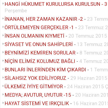
HANGİ HÜKUMET KURULURSA KURULSUN - 3
Perşembe
İNANAN, HER ZAMAN KAZANIR -2
-
23 Temm
ÖRTÜLEMEYEN GERÇEKLER -1
-
23 Temmuz 2
İNSAN OLMANIN KIYMETİ
-
20 Temmuz 2015 
SİYASET VE ONUN SAHİPLERİ
-
13 Temmuz 20
BEYNİMİZİ KEMİREN SORULAR
-
8 Temmuz 2
NİÇİN ELİMİZ KOLUMUZ BAĞLI
-
4 Temmuz 20
BUNLARI İNLERİNDEN KİM ÇIKARDI
-
1 Temm
SİLAHSIZ YOK EDİLİYORUZ
-
29 Haziran 2015
ÜLKEMİZ İYİYE GİTMİYOR
-
24 Haziran 2015 
MEDYA; AVUTUR, UYUTUR -15
-
20 Haziran 20
HAYAT SİSTEMİ VE IRKÇILIK
-
16 Haziran 2015