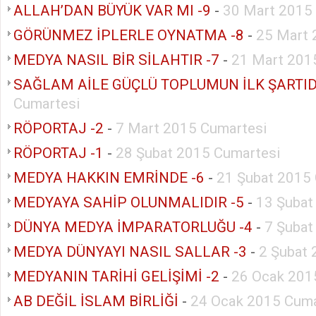
ALLAH’DAN BÜYÜK VAR MI -9
-
30 Mart 2015 
GÖRÜNMEZ İPLERLE OYNATMA -8
-
25 Mart
MEDYA NASIL BİR SİLAHTIR -7
-
21 Mart 201
SAĞLAM AİLE GÜÇLÜ TOPLUMUN İLK ŞARTID
Cumartesi
RÖPORTAJ -2
-
7 Mart 2015 Cumartesi
RÖPORTAJ -1
-
28 Şubat 2015 Cumartesi
MEDYA HAKKIN EMRİNDE -6
-
21 Şubat 2015
MEDYAYA SAHİP OLUNMALIDIR -5
-
13 Şubat
DÜNYA MEDYA İMPARATORLUĞU -4
-
7 Şubat
MEDYA DÜNYAYI NASIL SALLAR -3
-
2 Şubat 
MEDYANIN TARİHİ GELİŞİMİ -2
-
26 Ocak 201
AB DEĞİL İSLAM BİRLİĞİ
-
24 Ocak 2015 Cuma