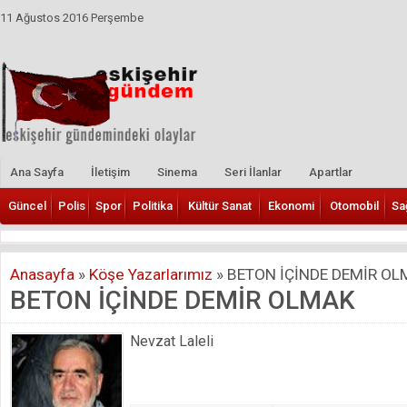
11 Ağustos 2016 Perşembe
Ana Sayfa
İletişim
Sinema
Seri İlanlar
Apartlar
Güncel
Polis
Spor
Politika
Kültür Sanat
Ekonomi
Otomobil
Sa
Anasayfa
»
Köşe Yazarlarımız
»
BETON İÇİNDE DEMİR OL
BETON İÇİNDE DEMİR OLMAK
Nevzat Laleli