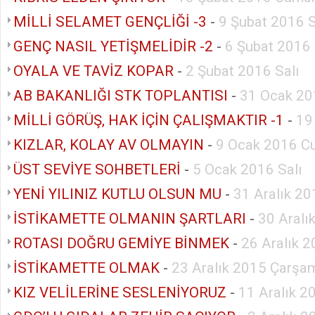
MİLLİ SELAMET GENÇLİĞİ -3
-
9 Şubat 2016 S
GENÇ NASIL YETİŞMELİDİR -2
-
6 Şubat 2016
OYALA VE TAVİZ KOPAR
-
2 Şubat 2016 Salı
AB BAKANLIĞI STK TOPLANTISI
-
31 Ocak 20
MİLLİ GÖRÜŞ, HAK İÇİN ÇALIŞMAKTIR -1
-
19
KIZLAR, KOLAY AV OLMAYIN
-
9 Ocak 2016 C
ÜST SEVİYE SOHBETLERİ
-
5 Ocak 2016 Salı
YENİ YILINIZ KUTLU OLSUN MU
-
31 Aralık 2
İSTİKAMETTE OLMANIN ŞARTLARI
-
30 Aralı
ROTASI DOĞRU GEMİYE BİNMEK
-
26 Aralık 
İSTİKAMETTE OLMAK
-
23 Aralık 2015 Çarşa
KIZ VELİLERİNE SESLENİYORUZ
-
11 Aralık 