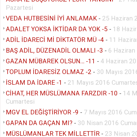
Pazartesi
VEDA HUTBESİNİ İYİ ANLAMAK
-
25 Haziran 
ADALET YOKSA İKTİDAR DA YOK -5
-
18 Hazi
ADİL İDARECİ Mİ DİKTATÖR MÜ -4
-
11 Hazira
BAŞ ADİL, DÜZENADİL OLMALI -3
-
6 Haziran
GAZAN MÜBAREK OLSUN… -11
-
4 Haziran 2
TOPLUM İDARESİZ OLMAZ -2
-
30 Mayıs 2016
İSLAM DA İDARE -1
-
21 Mayıs 2016 Cumarte
CİHAT, HER MÜSLÜMANA FARZDIR -10
-
14 M
Cumartesi
MGV EL DEĞİŞTİRİYOR -9
-
7 Mayıs 2016 Cum
GAPAN DA GAÇAN MI?
-
30 Nisan 2016 Cumar
MÜSLÜMANLAR TEK MİLLETTİR
-
23 Nisan 2