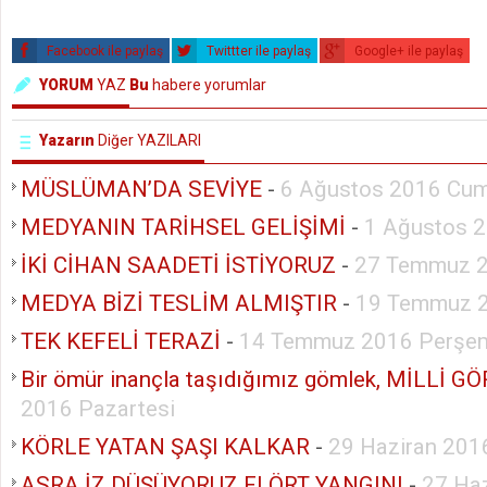
Facebook ile paylaş
Twittter ile paylaş
Google+ ile paylaş
YORUM
YAZ
Bu
habere yorumlar
Yazarın
Diğer YAZILARI
MÜSLÜMAN’DA SEVİYE
-
6 Ağustos 2016 Cum
MEDYANIN TARİHSEL GELİŞİMİ
-
1 Ağustos 2
İKİ CİHAN SAADETİ İSTİYORUZ
-
27 Temmuz 
MEDYA BİZİ TESLİM ALMIŞTIR
-
19 Temmuz 2
TEK KEFELİ TERAZİ
-
14 Temmuz 2016 Perşe
Bir ömür inançla taşıdığımız gömlek, MİLLİ G
2016 Pazartesi
KÖRLE YATAN ŞAŞI KALKAR
-
29 Haziran 201
ASRA İZ DÜŞÜYORUZ FLÖRT YANGINI
-
27 Ha