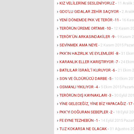
KIZ VELİLERİNE SESLENİYORUZ
-
11 Aralı
GDO’LU GIDALAR ZEHİR SAÇIYOR
-
2 Aral
YENİ DÖNEMDE PKK VE TERÖR -11
-
16 Kas
TERÖRÜN ÜREME ORTAMI -10
-
12 Kasım 2
TERÖR’ÜN ARKASINDAKİLER -9
-
9 Kasım 2
SEVİNMEK AMA NEYE
-
2 Kasım 2015 Pazar
PKK’IN HAZIRLIK VE EYLEMLERİ -8
-
31 Eki
KARANLIK ELLER KARIŞTIRYOR -7
-
24 Ekim
BATILILAR İSRAİL’İ KURUYOR -6
-
21 Ekim 
SON VE ÖLDÜRÜCÜ DARBE -5
-
10 Ekim 20
OSMANLI YIKILIYOR -4
-
5 Ekim 2015 Pazart
TERÖRÜN DIŞ KAYNAKLARI -3
-
30 Eylül 2
YİNE GELECEĞİZ, YİNE BİZ YAPACAĞIZ -17
PKK’YI DOĞURAN SEBEPLER -2
-
18 Eylül 2
FE EYNE TEZHEBÜN -1
-
14 Eylül 2015 Pazar
TUZ KOKARSA NE OLACAK
-
31 Ağustos 20