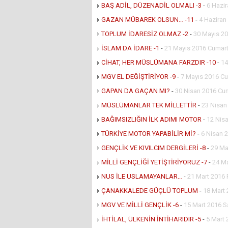
BAŞ ADİL, DÜZENADİL OLMALI -3
-
6 Hazir
GAZAN MÜBAREK OLSUN… -11
-
4 Haziran
TOPLUM İDARESİZ OLMAZ -2
-
30 Mayıs 20
İSLAM DA İDARE -1
-
21 Mayıs 2016 Cumart
CİHAT, HER MÜSLÜMANA FARZDIR -10
-
14
MGV EL DEĞİŞTİRİYOR -9
-
7 Mayıs 2016 Cu
GAPAN DA GAÇAN MI?
-
30 Nisan 2016 Cu
MÜSLÜMANLAR TEK MİLLETTİR
-
23 Nisan
BAĞIMSIZLIĞIN İLK ADIMI MOTOR
-
12 Nisa
TÜRKİYE MOTOR YAPABİLİR Mİ?
-
6 Nisan 
GENÇLİK VE KIVILCIM DERGİLERİ -8
-
29 Ma
MİLLİ GENÇLİĞİ YETİŞTİRİYORUZ -7
-
24 M
NUS İLE USLAMAYANLAR…
-
21 Mart 2016 
ÇANAKKALEDE GÜÇLÜ TOPLUM
-
18 Mart
MGV VE MİLLİ GENÇLİK -6
-
15 Mart 2016 Sa
İHTİLAL, ÜLKENİN İNTİHARIDIR -5
-
5 Mart 