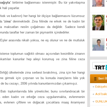
bağıyla
” birbirine bağlanması istenmiştir. Bu tür yakınlaşma
k hali yaşarlar.
k ve kadının) her hangi bir ölçüye bağlanmasını lüzumsuz
a “
zina
” denmektedir. Zina fiilinde ne erkek ne de kadın bir
a maksatları neslin çoğalması da değildir. Sadece kendi
nunda taraflar her zaman bir pişmanlık içindedirler.
r arasında nikah yoksa, ne eş olunur ve ne de mutluluk
e isterse toplumun sağlıklı olması açısından kesinlikle zinanın
kartılan kanunlar hep aileyi korumuş ve zina fiiline ceza
 ülkelerinde zina serbest bırakılmış, zina için her hangi
ne girmek için çırpınan ve bu konuda inançlarını bile yok
Seri İ
r de bu cezayı, 2006 yılında kanunlarımızdan çıkarmışız.
Eskişehi
atı toplumlarında bile yöneticiler, bunu sınırlandıracak bir
Acil bak
ina eden kadın ve erkeğe ceza uygulanmakta, evlenmenin
GUNLUK 
ta, evlenen çiftlere ve doğacak çocuklara maaş ikramiyesi