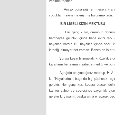
verilmektedirler.
Ancak buna rağmen mesela Fransa’da b
çocukların sayısına erişmiş bulunmaktadır.
BİR LİSELİ KIZIN MEKTUBU
Her genç kızın, ömrünün dönüm noktas
bembeyaz gelinlik içinde baba evini terk 
hayalleri vardır. Bu hayaller içinde sonu
istediği olmuyor her zaman. Bazen de işler t
Şurası kesin bilinmelidir ki özellikle de e
kararların her zaman isabet etmediği ve bu i
Aşağıda okuyacağınız mektup, H. A. adın
ki; “Hayallerimin başında hiç şüphesiz, e
gerekir. Her genç kız, kocası olacak delik
kariyer sahibi ve çevresinde saygınlık uyand
gerekir ki yaşamı, başkalarına el açarak geç