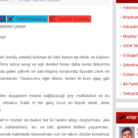
artesi
Bu yazı 3240 kez okundu
Vatandaş
Büyükşe
laş
Twittter ile paylaş
Google+ ile paylaş
Eskişeh
Müjdeyi 
şk.
GIDA TA
 kitabım
Erdoğan’
eti (veriliş sebebi) bulunan bir ilahi kanun da erkek ve kadının
. Önce adına sevgi ve aşk denilen hisler, daha sonra dokunma
Şekerban
ında gelen şehvet ve yakınlaşma esnasında duyulan zevk ve
Doların 
amlarıdır. Yaratıcımız eğer dilese, bizleri iki kuru ağaç gibi
Ak Parti
Türkiye’
guların insana sağlayacağı şey mutluluktur ve bu
 olmaktır. Kaldı ki her genç kızın en büyük ideali, anne
r.
KÖŞE
uradı da budur) her iki tarafın aileyi oluşturması, aile
nın yüklenilmesi, acı ve tatlı günlerin birlikte yaşanması,
sinde katkılarda bulunulması için bir takım ölçüler konulmuş