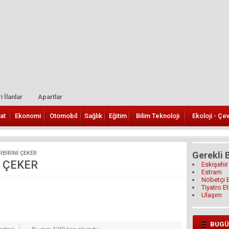
i İlanlar
Apartlar
at
Ekonomi
Otomobil
Sağlık
Eğitim
Bilim Teknoloji
Ekoloji - Çe
RBİRİNİ ÇEKER
Gerekli B
İ ÇEKER
Eskişehir
Estram
Nöbetçi 
Tiyatro Et
Ulaşım
BUGÜ