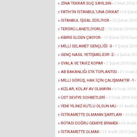
ZİNA TEKRAR SUÇ SAYILSIN
-
2 Mart 2016
FATİH’İN İSTANBUL’UNA DİKKAT
-
25 Şuba
İSTANBUL İŞGAL EDİLİYOR
-
22 Şubat 2016
TERÖRÜ LANETLİYORUZ
-
18 Şubat 2016 
KIBRIS ELDEN ÇIKIYOR
-
13 Şubat 2016 Cum
MİLLİ SELAMET GENÇLİĞİ -3
-
9 Şubat 2016
GENÇ NASIL YETİŞMELİDİR -2
-
6 Şubat 20
OYALA VE TAVİZ KOPAR
-
2 Şubat 2016 Salı
AB BAKANLIĞI STK TOPLANTISI
-
31 Ocak 
MİLLİ GÖRÜŞ, HAK İÇİN ÇALIŞMAKTIR -1
-
KIZLAR, KOLAY AV OLMAYIN
-
9 Ocak 2016
ÜST SEVİYE SOHBETLERİ
-
5 Ocak 2016 Sal
YENİ YILINIZ KUTLU OLSUN MU
-
31 Aralık
İSTİKAMETTE OLMANIN ŞARTLARI
-
30 Ara
ROTASI DOĞRU GEMİYE BİNMEK
-
26 Aralı
İSTİKAMETTE OLMAK
-
23 Aralık 2015 Çar