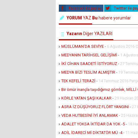
Facebook ile paylaş
Twittter ile pa
YORUM
YAZ
Bu
habere yorumlar
Yazarın
Diğer YAZILARI
MÜSLÜMAN’DA SEVİYE
-
6 Ağustos 2016 C
MEDYANIN TARİHSEL GELİŞİMİ
-
1 Ağustos
İKİ CİHAN SAADETİ İSTİYORUZ
-
27 Temmu
MEDYA BİZİ TESLİM ALMIŞTIR
-
19 Temmuz 
TEK KEFELİ TERAZİ
-
14 Temmuz 2016 Per
Bir ömür inançla taşıdığımız gömlek, MİLL
KÖRLE YATAN ŞAŞI KALKAR
-
29 Haziran 
ASRA İZ DÜŞÜYORUZ FLÖRT YANGINI
-
27 
VEDA HUTBESİNİ İYİ ANLAMAK
-
25 Hazir
ADALET YOKSA İKTİDAR DA YOK -5
-
18 Ha
ADİL İDARECİ Mİ DİKTATÖR MÜ -4
-
11 Haz