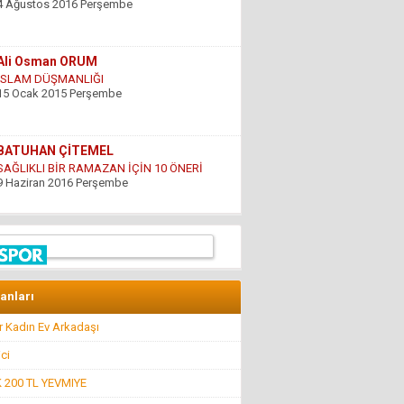
15 Ocak 2015 Perşembe
BATUHAN ÇİTEMEL
SAĞLIKLI BİR RAMAZAN İÇİN 10 ÖNERİ
9 Haziran 2016 Perşembe
GÜNDOĞDU YILDIRIM
ÇARESİZLİK
9 Haziran 2016 Perşembe
Hüseyin DÜŞ
İlkyardımcılara kim yardım edecek!..
8 Nisan 2016 Cuma
lanları
r Kadın Ev Arkadaşı
Hüseyin GÜVEN
BİR ŞEY ANCAK DEĞERİNİ BİLENİN YANINDA
ici
KIYMETLİDİR...
22 Temmuz 2016 Cuma
200 TL YEVMIYE