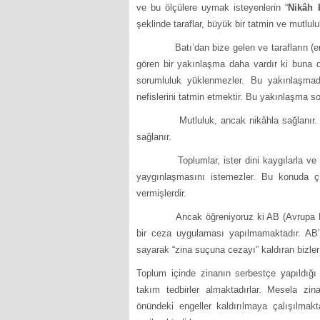
ve bu ölçülere uymak isteyenlerin “
Nikâh 
şeklinde taraflar, büyük bir tatmin ve mutlulu
Batı’dan bize gelen ve tarafların (erke
gören bir yakınlaşma daha vardır ki buna d
sorumluluk yüklenmezler. Bu yakınlaşmad
nefislerini tatmin etmektir. Bu yakınlaşma so
Mutluluk, ancak nikâhla sağlanır. Eşle
sağlanır.
Toplumlar, ister dini kaygılarla v
yaygınlaşmasını istemezler. Bu konuda çı
vermişlerdir.
Ancak öğreniyoruz ki AB (Avrupa Birliği)
bir ceza uygulaması yapılmamaktadır. AB’
sayarak “zina suçuna cezayı” kaldıran bizle
Toplum içinde zinanın serbestçe yapıldığı B
takım tedbirler almaktadırlar. Mesela z
önündeki engeller kaldırılmaya çalışılmak