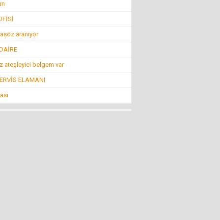
un
Konuk Yazar
Belediyeyi hesap uzmanı yönetiyor ama balık
FİSİ
istifi tramvay zarar ediyor!
19 Haziran 2016 Pazar
asöz aranıyor
 DAİRE
Mehmet KIZILKAYA
 ateşleyici belgem var
İnsanlığın Bitiş Noktası “Öldürmek!”
11 Ağustos 2016 Perşembe
SERVİS ELAMANI
ası
Mehti Saraç
EBRUCUUMA İLK EVLULUK TEKLUFUMDUR
22 Mart 2016 Salı
NECMİ GÜNAY
KİMİLERİNE GÖRE SİVRİHİSAR!
4 Nisan 2013 Perşembe
Nevzat Ağabey Milli Gençlikle...
İNCİRLİK FİTNE ÜSSÜ KAPATILSIN
29 Temmuz 2016 Cuma