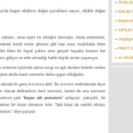
Önde ol
ugün nikâhsız doğan çocukların sayısı, nikâhlı doğan
EMLAK O
Bayan m
SATILIK
ı, onun eşini ve erkeğini tanıması, onula evlenmesi,
doğalgaz
ederek kendi evine gitmesi gibi hep sonu mutlulukla biten
PAKET 
 kötü biten bir hayal yoktur ama gerçek hayatta insanın her
ev arkad
ers gidiyor ve elde olmadığı halde büyük acılar yaşanıyor.
vlenme işlerinde adına sevgi ve aşk denilen hislerle verilen
şlere akılla karar vermenin daha uygun olduğudur.
da bir genç kızımıza aittir. Bu kızımız mektubunda diyor
şim olacak delikanlının beni sevmesi, benim de onu sevmem
anlının yani “
beyaz atlı prensinin
” anlayışlı, yakışıklı, bir
ıran bir insan olmasını ister. Tabii biraz da varlıklı olması
mesin.” diye yazıyor.