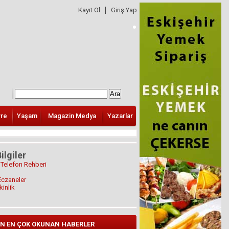
Kayıt Ol
Giriş Yap
vre
Yaşam
Magazin Medya
Yazarlar
ilgiler
 Telefon Rehberi
Eczaneler
kinlik
N EN ÇOK OKUNAN HABERLER