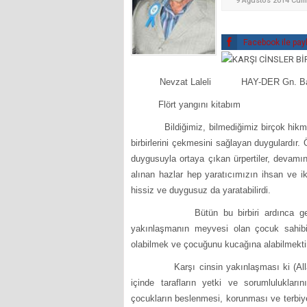
9 Ağustos 2014 Cum
Facebook ile pay
Nevzat Laleli HAY-DER Gn. Ba
Flört yangını
Bildiğimiz, bilmediğimiz birçok hikm
birbirlerini çekmesini sağlayan duygulardır
duygusuyla ortaya çıkan ürpertiler, devam
alınan hazlar hep yaratıcımızın ihsan ve ikr
hissiz ve duygusuz da yaratabilirdi.
Bütün bu birbiri ardınca gelen duy
yakınlaşmanın meyvesi olan çocuk sahibi
olabilmek ve çocuğunu kucağına alabilmekti
Karşı cinsin yakınlaşması ki (Allah’ın m
içinde tarafların yetki ve sorumlulukları
çocukların beslenmesi, korunması ve terbiye