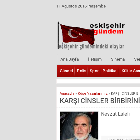
11 Ağustos 2016 Perşembe
Ana Sayfa
İletişim
Sinema
Ser
Güncel
Polis
Spor
Politika
Kültür San
Anasayfa
»
Köşe Yazarlarımız
»
KARŞI CİNSLER Bİ
KARŞI CİNSLER BİRBİRİN
Nevzat Laleli