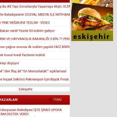
 Bu Alt Yapı Sorunlarıyla Yaşamaya Alıştı: OLTA ATTILAR
hir Belediyesinin SOSYAL MEDYA İLE İMTİHANI
ir YİNE YAĞMURA TESLİM - VİDEO
Bakan verdi! Yüzde 30 indirim geliyor
RIM VE HAYVANCILIK BAKANLIĞI 3 BİN 71 PERSONEL ALACAK!
nın çağrısı sonrası ilk indirim yapıldı FAİZ BİRİN ALTINDA
k konut kredi faizlerini indirdi
ateşi düşüyor
â€™den flaş â€™Gri Memurlukâ€™ açıklaması!
de İnşaat Sektörü Rekreasyon İçin Büyük Fırsat
Eskişehir
 YAZARLARI
TÜMÜ
Ali Osman ORUM
İSLAM DÜŞMANLIĞI