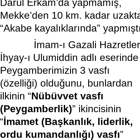
Darül Erkam’da yapmamış,
Mekke’den 10 km. kadar uzakt
“Akabe kayalıklarında” yapmıştı
İmam-ı Gazali Hazretler
İhyay-ı Ulumiddin adlı eserinde
Peygamberimizin 3 vasfı
(özelliği) olduğunu, bunlardan
ilkinin “
Nübüvvet vasfı
(Peygamberlik)
” ikincisinin
“
İmamet (Başkanlık, liderlik,
ordu kumandanlığı) vasfı
”