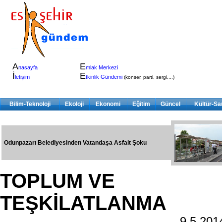
A
E
nasayfa
mlak Merkezi
İ
E
letişim
tkinlik Gündemi
(konser, parti, sergi,...)
Bilim-Teknoloji
Ekoloji
Ekonomi
Eğitim
Güncel
Kültür-Sa
Odunpazarı Belediyesinden Vatandaşa Asfalt Şoku
TOPLUM VE
TEŞKİLATLANMA
9.5.20