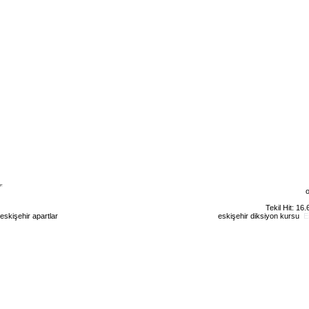
o
Tekil Hit: 16
eskişehir apartlar
eskişehir kiralık daire
eskişehir günlük kiralık
eskişehir diksiyon kursu
E