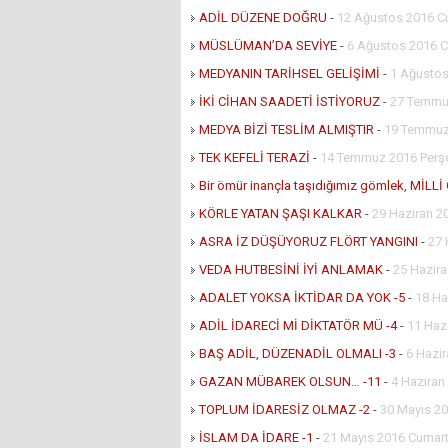
ADİL DÜZENE DOĞRU
-
12 Ağustos 2016 
MÜSLÜMAN’DA SEVİYE
-
6 Ağustos 2016 C
MEDYANIN TARİHSEL GELİŞİMİ
-
1 Ağustos
İKİ CİHAN SAADETİ İSTİYORUZ
-
27 Temmu
MEDYA BİZİ TESLİM ALMIŞTIR
-
19 Temmuz 
TEK KEFELİ TERAZİ
-
14 Temmuz 2016 Per
Bir ömür inançla taşıdığımız gömlek, MİLL
KÖRLE YATAN ŞAŞI KALKAR
-
29 Haziran 
ASRA İZ DÜŞÜYORUZ FLÖRT YANGINI
-
27 
VEDA HUTBESİNİ İYİ ANLAMAK
-
25 Hazir
ADALET YOKSA İKTİDAR DA YOK -5
-
18 Ha
ADİL İDARECİ Mİ DİKTATÖR MÜ -4
-
11 Haz
BAŞ ADİL, DÜZENADİL OLMALI -3
-
6 Hazir
GAZAN MÜBAREK OLSUN… -11
-
4 Haziran
TOPLUM İDARESİZ OLMAZ -2
-
30 Mayıs 20
İSLAM DA İDARE -1
-
21 Mayıs 2016 Cumart