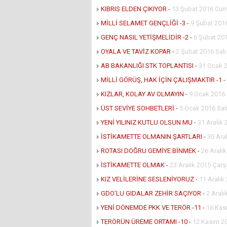
KIBRIS ELDEN ÇIKIYOR
-
13 Şubat 2016 Cum
MİLLİ SELAMET GENÇLİĞİ -3
-
9 Şubat 2016
GENÇ NASIL YETİŞMELİDİR -2
-
6 Şubat 20
OYALA VE TAVİZ KOPAR
-
2 Şubat 2016 Salı
AB BAKANLIĞI STK TOPLANTISI
-
31 Ocak 
MİLLİ GÖRÜŞ, HAK İÇİN ÇALIŞMAKTIR -1
-
KIZLAR, KOLAY AV OLMAYIN
-
9 Ocak 2016
ÜST SEVİYE SOHBETLERİ
-
5 Ocak 2016 Sal
YENİ YILINIZ KUTLU OLSUN MU
-
31 Aralık
İSTİKAMETTE OLMANIN ŞARTLARI
-
30 Ara
ROTASI DOĞRU GEMİYE BİNMEK
-
26 Aralı
İSTİKAMETTE OLMAK
-
23 Aralık 2015 Çar
KIZ VELİLERİNE SESLENİYORUZ
-
11 Aralı
GDO’LU GIDALAR ZEHİR SAÇIYOR
-
2 Aral
YENİ DÖNEMDE PKK VE TERÖR -11
-
16 Kas
TERÖRÜN ÜREME ORTAMI -10
-
12 Kasım 2