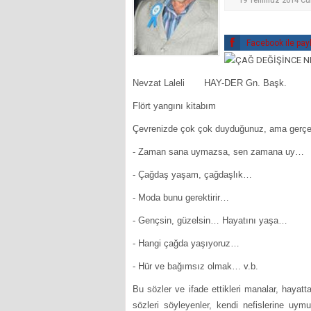
19 Temmuz 2014 Cu
Facebook ile pay
Nevzat Laleli HAY-DER Gn. Başk.
Flört yangını k
Çevrenizde çok çok duyduğunuz, ama gerçekl
- Zaman sana uymazsa, sen zamana uy…
- Çağdaş yaşam, çağdaşlık…
- Moda bunu gerektirir…
- Gençsin, güzelsin… Hayatını yaşa…
- Hangi çağda yaşıyoruz…
- Hür ve bağımsız olmak… v.b.
Bu sözler ve ifade ettikleri manalar, hayatt
sözleri söyleyenler, kendi nefislerine uy