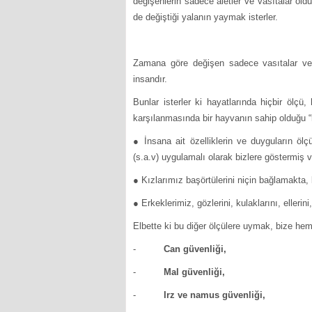
değişenlerin sadece aletler ve vasıtalar old
de değiştiği yalanın yaymak isterler.
Zamana göre değişen sadece vasıtalar ve al
insandır.
Bunlar isterler ki hayatlarında hiçbir ölçü, 
karşılanmasında bir hayvanın sahip olduğu “h
● İnsana ait özelliklerin ve duyguların öl
(s.a.v) uygulamalı olarak bizlere göstermiş v
● Kızlarımız başörtülerini niçin bağlamakta, 
● Erkeklerimiz, gözlerini, kulaklarını, ellerin
Elbette ki bu diğer ölçülere uymak, bize hem
-
Can güvenliği,
-
Mal güvenliği,
-
Irz ve namus güvenliği,