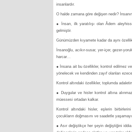
insanlardır.
O halde zamana göre değişen nedir? İnsanın
● İnsan, ilk yaratılışı olan Âdem aleyhis
gelmiştir.
Günümüzden kıyamete kadar da aynı özellikl
İnsanoğlu, acıkır-susar, yer-içer, gezer-yorulu
harcar…
● İnsana ait bu özellikler, kontrol edilmez 
yönelecek ve kendinden zayıf olanları ezecek
Kontrol altındaki özellikler, toplumda adale
● Duygular ve hisler kontrol altına alınmaz
müessesi ortadan kalkar.
Kontrol altındaki hisler, eşlerin birbirle
çocukların doğmasını ve saadetle yaşamayı 
● Asır değiştikçe her şeyin değiştiğini iddi