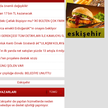
 önemli değişiklik!
an 17 bin TL kazanacak
eki Çatlak Büyüyor mu? İKİ BÜLTEN ÇOK FARK
rca emekli Erdoğanâ€™ın onayını bekliyor
GEREKÇESİ TÜM DETAYLARI İLE KAMUOYU İLE PAYLAŞILSIN!
onluk Kenti Örnek Gösterdi â€™ULAŞIM KOLAYâ€™ DEDİ AMA...
n ilk yarıda net satışları yüzde 13 artışla 4 milyar TL’yi aştı
ik’ten projelere destek sözü
ÜNÜ ŞÖLEN VAR
ar çöplüğe döndü. BELEDİYE UNUTTU
Eskişehir
Eskişehir de yapilan hizmetlerde neden
belediye ve devlet işbirliği yapmiyor.
 YAZARLARI
TÜMÜ
14 Ağustos 2016 Pazar