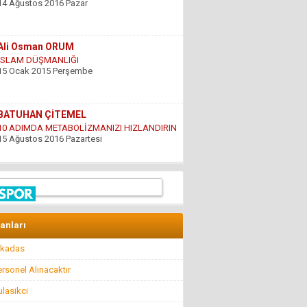
Ali Osman ORUM
İSLAM DÜŞMANLIĞI
15 Ocak 2015 Perşembe
BATUHAN ÇİTEMEL
10 ADIMDA METABOLİZMANIZI HIZLANDIRIN
15 Ağustos 2016 Pazartesi
GÜNDOĞDU YILDIRIM
ÇARESİZLİK
9 Haziran 2016 Perşembe
Hüseyin DÜŞ
İlkyardımcılara kim yardım edecek!..
lanları
8 Nisan 2016 Cuma
rkadas
rsonel Alınacaktır
Hüseyin GÜVEN
lasikci
BİR ŞEY ANCAK DEĞERİNİ BİLENİN YANINDA
KIYMETLİDİR...