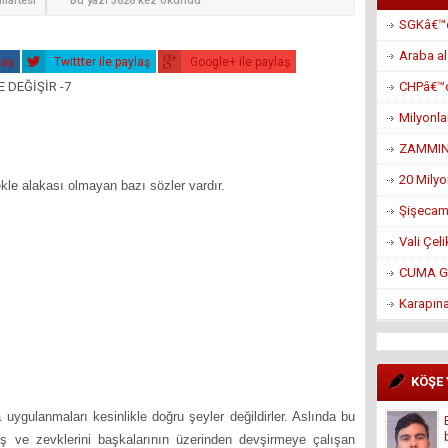
martesi
Bu yazı 3626 kez okundu
SGKâ€™da
Araba al
laş
Twittter ile paylaş
Google+ ile paylaş
CHPâ€™d
Milyonla
ZAMMIN 
itabım
20 Mily
e alakası olmayan bazı sözler vardır.
Şişecam’ı
Vali Çel
CUMA G
Karapın
KÖŞE
a uygulanmaları kesinlikle doğru şeyler değildirler. Aslında bu
muş ve zevklerini başkalarının üzerinden devşirmeye çalışan