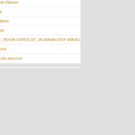
yan Eleman
22 Temmuz 2016 Cuma
s
Konuk Yazar
akımı
Belediyeyi hesap uzmanı yönetiyor ama balık
istifi tramvay zarar ediyor!
rum
19 Haziran 2016 Pazar
 , REYON GÖREVLİSİ , VE MANAV EKİP ARKADAŞ
Mehmet KIZILKAYA
kimi
İnsanlığın Bitiş Noktası “Öldürmek!”
11 Ağustos 2016 Perşembe
 oda arıyorum
Mehti Saraç
EBRUCUUMA İLK EVLULUK TEKLUFUMDUR
22 Mart 2016 Salı
NECMİ GÜNAY
KİMİLERİNE GÖRE SİVRİHİSAR!
4 Nisan 2013 Perşembe