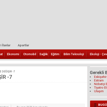
i İlanlar
Apartlar
at
Ekonomi
Otomobil
Sağlık
Eğitim
Bilim Teknoloji
Ekoloji - Çe
 DEĞİŞİR -7
Gerekli B
İR -7
Eskişehir
Estram
Nöbetçi 
Tiyatro Et
Ulaşım
BUGÜ