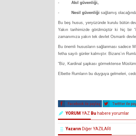
-
Akıl güvenliği,
-
Nesil güvenliği
sağlamış olacağında
Bu beş husus, yeryüzünde kurulu bütün devl
Yakın tarihimizde görülmüştür ki hiç bi
zamanımıza yakın tek devlet Osmanlı devlet
Bu önemli hususların sağlanması sadece Müsl
fetha sayılı günler kalmıştır. Bizans’ın Ruml
“Biz, Kardinal şapkası görmektense Müslüm
Elbette Rumların bu duyguya gelmeleri, cedd
Facebook ile paylaş
Twittter ile pa
YORUM
YAZ
Bu
habere yorumlar
Yazarın
Diğer YAZILARI