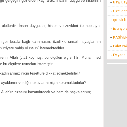
uğu gerçeğini gözlerden kaçırarak, insanın duygu ve hislerinin
Bay/ Ba
Özel der
çocuk b
etlerdir. İnsan duyguları, hisleri ve zevkleri ile hep aynı
iş arıyo
KASİYER
hiçbir kurala bağlı kalınmasın, özellikle cinsel ihtiyaçlarının
Palet ca
ürriyete sahip olunsun” istemektedirler.
Ev yada
çülerini Allah (c.c) koymuş, bu ölçüleri elçisi Hz. Muhammed
e bu ölçülere uymaları istemiştir.
kadınlarımız niçin tesettüre dikkat etmektedirler?
i, ayaklarını ve diğer uzuvlarını niçin korumaktadırlar?
 Allah’ın rızasını kazandıracak ve hem de başkalarının;