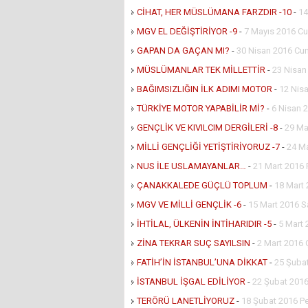
CİHAT, HER MÜSLÜMANA FARZDIR -10
-
14
MGV EL DEĞİŞTİRİYOR -9
-
7 Mayıs 2016 Cu
GAPAN DA GAÇAN MI?
-
30 Nisan 2016 Cu
MÜSLÜMANLAR TEK MİLLETTİR
-
23 Nisan
BAĞIMSIZLIĞIN İLK ADIMI MOTOR
-
12 Nisa
TÜRKİYE MOTOR YAPABİLİR Mİ?
-
6 Nisan 
GENÇLİK VE KIVILCIM DERGİLERİ -8
-
29 Ma
MİLLİ GENÇLİĞİ YETİŞTİRİYORUZ -7
-
24 M
NUS İLE USLAMAYANLAR…
-
21 Mart 2016 
ÇANAKKALEDE GÜÇLÜ TOPLUM
-
18 Mart
MGV VE MİLLİ GENÇLİK -6
-
15 Mart 2016 Sa
İHTİLAL, ÜLKENİN İNTİHARIDIR -5
-
5 Mart 
ZİNA TEKRAR SUÇ SAYILSIN
-
2 Mart 2016
FATİH’İN İSTANBUL’UNA DİKKAT
-
25 Şuba
İSTANBUL İŞGAL EDİLİYOR
-
22 Şubat 2016
TERÖRÜ LANETLİYORUZ
-
18 Şubat 2016 