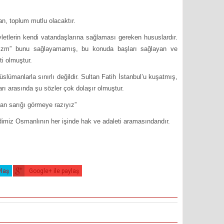
n, toplum mutlu olacaktır.
etlerin kendi vatandaşlarına sağlaması gereken hususlardır.
r “izm” bunu sağlayamamış, bu konuda başları sağlayan ve
i olmuştur.
ümanlarla sınırlı değildir. Sultan Fatih İstanbul’u kuşatmış,
arı arasında şu sözler çok dolaşır olmuştur.
an sarığı görmeye razıyız”
imiz Osmanlının her işinde hak ve adaleti aramasındandır.
ylaş
Google+ ile paylaş