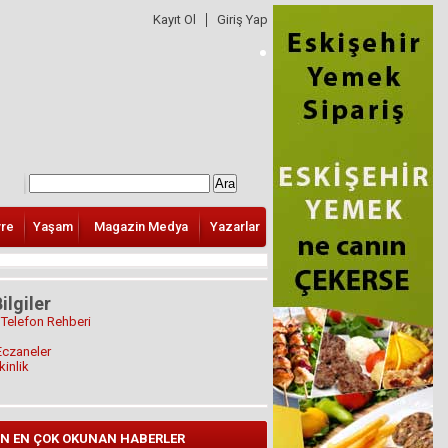
Kayıt Ol
Giriş Yap
vre
Yaşam
Magazin Medya
Yazarlar
ilgiler
 Telefon Rehberi
Eczaneler
kinlik
N EN ÇOK OKUNAN HABERLER