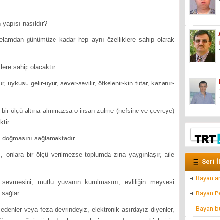
 yapısı nasıldır?
selamdan günümüze kadar hep aynı özelliklere sahip olarak
ere sahip olacaktır.
r, uykusu gelir-uyur, sever-sevilir, öfkelenir-kin tutar, kazanır-
ve bir ölçü altına alınmazsa o insan zulme (nefsine ve çevreye)
tir.
tin doğmasını sağlamaktadır.
, onlara bir ölçü verilmezse toplumda zina yaygınlaşır, aile
Seri İ
Bayan a
rini sevmesini, mutlu yuvanın kurulmasını, evliliğin meyvesi
sağlar.
Bayan Pe
Bayan bu
a edenler veya feza devrindeyiz, elektronik asırdayız diyenler,