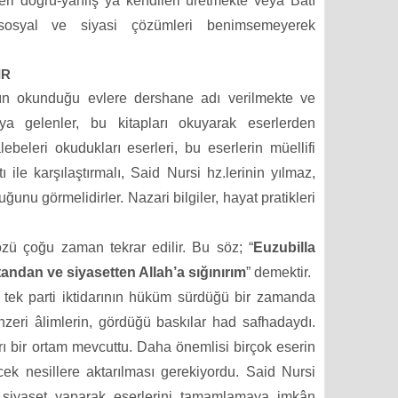
ri doğru-yanlış ya kendileri üretmekte veya Batı
 sosyal ve siyasi çözümleri benimsemeyerek
IR
arın okunduğu evlere dershane adı verilmekte ve
 gelenler, bu kitapları okuyarak eserlerden
lebeleri okudukları eserleri, bu eserlerin müellifi
ı ile karşılaştırmalı, Said Nursi hz.lerinin yılmaz,
unu görmelidirler. Nazari bilgiler, hayat pratikleri
özü çoğu zaman tekrar edilir. Bu söz; “
Euzubilla
andan ve siyasetten Allah’a sığınırım
” demektir.
e tek parti iktidarının hüküm sürdüğü bir zamanda
eri âlimlerin, gördüğü baskılar had safhadaydı.
ı bir ortam mevcuttu. Daha önemlisi birçok eserin
ek nesillere aktarılması gerekiyordu. Said Nursi
ir siyaset yaparak eserlerini tamamlamaya imkân