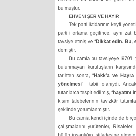
bulmuştur.
EHVENİ ŞER VE HAYIR
Tek parti iktidarının keyfi yön
partili ortama geçilince, aynı zat 
tavsiye etmiş ve “
Dikkat edin. Bu, 
demiştir.
Bu camia bu tavsiyeye l970’li
bulunmayan kuruluşların karşısı
tarihten sonra, “
Hakk’a
ve Hayra t
yönelmesi
”
tabii olanıydı. Anca
tutanlarca tespit edilmiş, “
hayatını 
kısım talebelerinin tavizkâr tutuml
şeklinde yorumlanmıştır.
Bu camia kendi içinde de birço
çalışmalarını yürütenler, Risaleler
bütün insanlığın istifadesine etmele