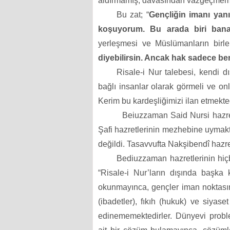
aldırmamış, davasından vazgeçmemiş,
Bu zat; “
Gençliğin imanı yanı
koşuyorum. Bu arada biri ban
yerleşmesi ve Müslümanların birler
diyebilirsin. Ancak hak sadece b
Risale-i Nur talebesi, kendi d
bağlı insanlar olarak görmeli ve onl
Kerim bu kardeşliğimizi
ilan etmekted
Beiuzzaman Said Nursi hazre
Şafi hazretlerinin mezhebine uymakta
değildi. Tasavvufta Nakşibendî hazret
Bediuzzaman hazretlerinin hi
“Risale-i Nur’ların dışında başka 
okunmayınca, gençler iman noktasında
(ibadetler), fıkıh (hukuk) ve siyase
edinememektedirler. Dünyevi probl