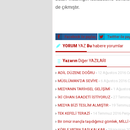
de çıkmıştır.
Facebook ile paylaş
Twittter ile pa
YORUM
YAZ
Bu
habere yorumlar
Yazarın
Diğer YAZILARI
ADİL DÜZENE DOĞRU
-
12 Ağustos 2016 
MÜSLÜMAN’DA SEVİYE
-
6 Ağustos 2016 C
MEDYANIN TARİHSEL GELİŞİMİ
-
1 Ağustos
İKİ CİHAN SAADETİ İSTİYORUZ
-
27 Temmu
MEDYA BİZİ TESLİM ALMIŞTIR
-
19 Temmuz 
TEK KEFELİ TERAZİ
-
14 Temmuz 2016 Per
Bir ömür inançla taşıdığımız gömlek, MİLL
KÖRLE YATAN ŞAŞI KALKAR
-
29 Haziran 