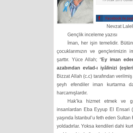
19 Ocak 2013 Cumar
Facebook ile pay
Nevzat Lal
Gençlik inceleme yazısı
İman, her işin temelidir. Büt
çocuklarımızın ve gençlerimizin i
şarttır. Yüce Allah; “
Ey iman eden
azabından evlad-ı iyâlinizi (eşle
Bizzat Allah (c.c) tarafından verilm
şeyh efendiler iman kurtarma da
harcamışlardır.
Hak’ka hizmet etmek ve gen
insanlardan Eba Eyyup El Ensari 
yaşında İstanbul’u feth eden Sultan 
yoldadırlar. Yoksa kendileri dahi kur