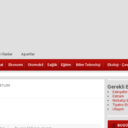
i İlanlar
Apartlar
at
Ekonomi
Otomobil
Sağlık
Eğitim
Bilim Teknoloji
Ekoloji - Çe
ETLERİ
Gerekli B
Eskişehir
Estram
Nöbetçi 
Tiyatro Et
Ulaşım
BUGÜ