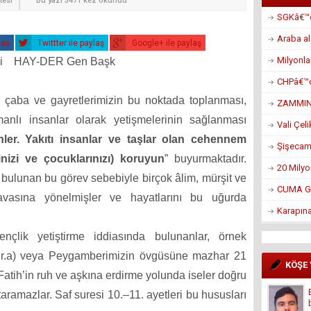
tesi
Bu yazı 3471 kez okundu
SGKâ€™da
Araba al
laş
Twittter ile paylaş
Google+ ile paylaş
Milyonla
eli HAY-DER Gen Başk
CHPâ€™d
ün çaba ve gayretlerimizin bu noktada toplanması,
ZAMMIN 
manlı insanlar olarak yetişmelerinin sağlanması
Vali Çel
ler. Yakıtı insanlar ve taşlar olan cehennem
Şişecam’ı
rinizi ve çocuklarınızı) koruyun
” buyurmaktadır.
20 Mily
iş bulunan bu görev sebebiyle birçok âlim, mürşit ve
CUMA G
vasına yönelmişler ve hayatlarını bu uğurda
Karapın
çlik yetiştirme iddiasında bulunanlar, örnek
(r.a) veya Peygamberimizin övgüsüne mazhar 21
KÖŞE
Fatih’in ruh ve aşkına erdirme yolunda iseler doğru
taramazlar. Saf suresi 10.–11. ayetleri bu hususları