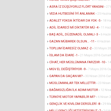
ASRA İZ DÜŞÜYORUZ FLÖRT YANGINI
-
27 
VEDA HUTBESİNİ İYİ ANLAMAK
-
25 Hazir
ADALET YOKSA İKTİDAR DA YOK -5
-
18 Ha
ADİL İDARECİ Mİ DİKTATÖR MÜ -4
-
11 Haz
BAŞ ADİL, DÜZENADİL OLMALI -3
-
6 Hazir
GAZAN MÜBAREK OLSUN… -11
-
4 Haziran
TOPLUM İDARESİZ OLMAZ -2
-
30 Mayıs 20
İSLAM DA İDARE -1
-
21 Mayıs 2016 Cumart
CİHAT, HER MÜSLÜMANA FARZDIR -10
-
14
MGV EL DEĞİŞTİRİYOR -9
-
7 Mayıs 2016 Cu
GAPAN DA GAÇAN MI?
-
30 Nisan 2016 Cu
MÜSLÜMANLAR TEK MİLLETTİR
-
23 Nisan
BAĞIMSIZLIĞIN İLK ADIMI MOTOR
-
12 Nisa
TÜRKİYE MOTOR YAPABİLİR Mİ?
-
6 Nisan 
GENÇLİK VE KIVILCIM DERGİLERİ -8
-
29 Ma
MİLLİ GENÇLİĞİ YETİŞTİRİYORUZ -7
-
24 M