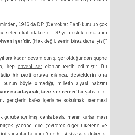
etiminden, 1946’da DP (Demokrat Parti) kurulup çok
bu sefer etrafındakilere, DP’ye destek olmalarını
ehveni şer’dir
. (Hak değil, şerrin biraz daha iyisi)”
 yıllara kadar devam etmiş, şer olduğundan şüphe
nda, hep
ehveni şer
olanlar tercih edilmiştir. Bu
alip bir parti ortaya çıkınca, desteklerin ona
k bunun böyle olmadığı, milletin siyasi nabzını
inancına adayarak, taviz vermemiş
” bir şahsın, bir
arı, gençlerin kafes içerisine sokulmak istenmesi
k guruba ayrılmış, canla başla imanın kurtarılması
i birçok yabancı dile çevirerek diğer ülkelerin ve
rini sunanlar bulunduğu gibi işi siyasete dökenler