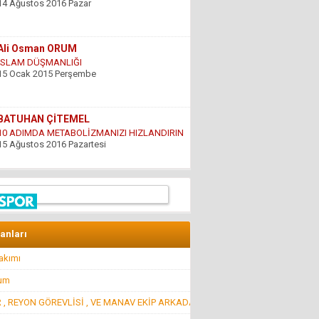
İSLAM DÜŞMANLIĞI
15 Ocak 2015 Perşembe
BATUHAN ÇİTEMEL
10 ADIMDA METABOLİZMANIZI HIZLANDIRIN
15 Ağustos 2016 Pazartesi
GÜNDOĞDU YILDIRIM
ÇARESİZLİK
9 Haziran 2016 Perşembe
Hüseyin DÜŞ
İlkyardımcılara kim yardım edecek!..
lanları
8 Nisan 2016 Cuma
akımı
rum
Hüseyin GÜVEN
BİR ŞEY ANCAK DEĞERİNİ BİLENİN YANINDA
 , REYON GÖREVLİSİ , VE MANAV EKİP ARKADAŞ
KIYMETLİDİR...
22 Temmuz 2016 Cuma