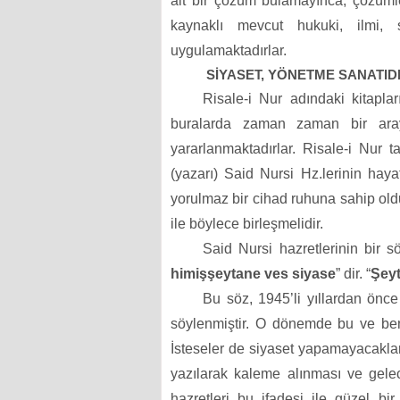
ait bir çözüm bulamayınca, çözümle
kaynaklı mevcut hukuki, ilmi,
uygulamaktadırlar.
SİYASET, YÖNETME SANATID
Risale-i Nur adındaki kitapl
buralarda zaman zaman bir araya
yararlanmaktadırlar. Risale-i Nur ta
(yazarı) Said Nursi Hz.lerinin hayat
yorulmaz bir cihad ruhuna sahip olduğ
ile böylece birleşmelidir.
Said Nursi hazretlerinin bir s
himişşeytane ves siyase
” dir. “
Şeyt
Bu söz, 1945’li yıllardan önc
söylenmiştir. O dönemde bu ve benz
İsteseler de siyaset yapamayacaklar
yazılarak kaleme alınması ve gelec
hazretleri bu ifadesi ile güzel b