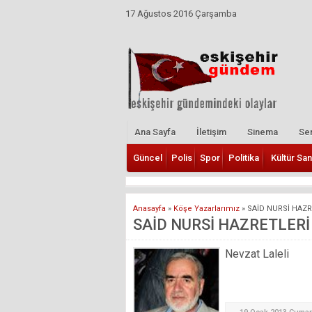
17 Ağustos 2016 Çarşamba
Ana Sayfa
İletişim
Sinema
Ser
Güncel
Polis
Spor
Politika
Kültür San
Anasayfa
»
Köşe Yazarlarımız
»
SAİD NURSİ HAZR
SAİD NURSİ HAZRETLERİ
Nevzat Laleli