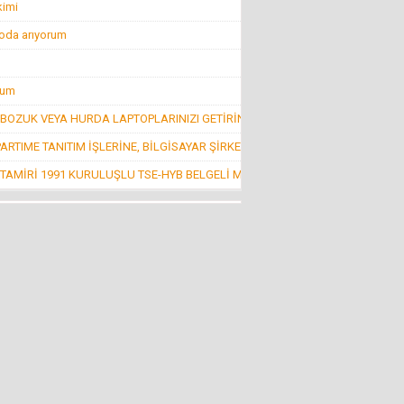
kimi
 oda arıyorum
Konuk Yazar
Belediyeyi hesap uzmanı yönetiyor ama balık
istifi tramvay zarar ediyor!
19 Haziran 2016 Pazar
rum
BOZUK VEYA HURDA LAPTOPLARINIZI GETİRİN, CA
Mehmet KIZILKAYA
ARTIME TANITIM İŞLERİNE, BİLGİSAYAR ŞİRKETİ
İnsanlığın Bitiş Noktası “Öldürmek!”
11 Ağustos 2016 Perşembe
TAMİRİ 1991 KURULUŞLU TSE-HYB BELGELİ MESUT
Mehti Saraç
EBRUCUUMA İLK EVLULUK TEKLUFUMDUR
22 Mart 2016 Salı
NECMİ GÜNAY
KİMİLERİNE GÖRE SİVRİHİSAR!
4 Nisan 2013 Perşembe
Nevzat Ağabey Milli Gençlikle...