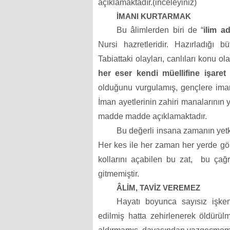
açıklamaktadır.(inceleyiniz)
İMANI KURTARMAK
Bu âlimlerden biri de “
ilim a
Nursi hazretleridir. Hazırladığı b
Tabiattaki olayları, canlıları konu ol
her eser kendi müellifine işaret
olduğunu vurgulamış, gençlere imanı
İman ayetlerinin zahiri manalarının y
madde madde açıklamaktadır.
Bu değerli insana zamanın yetkil
Her kes ile her zaman her yerde gö
kollarını açabilen bu zat,
bu çağr
gitmemiştir.
ÂLİM, TAVİZ VEREMEZ
Hayatı boyunca sayısız işken
edilmiş hatta zehirlenerek öldürülm