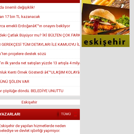
 önemli değişiklik!
an 17 bin TL kazanacak
rca emekli Erdoğanâ€™ın onayını bekliyor
eki Çatlak Büyüyor mu? İKİ BÜLTEN ÇOK FARK
GEREKÇESİ TÜM DETAYLARI İLE KAMUOYU İLE PAYLAŞILSIN!
ik’ten projelere destek sözü
n ilk yarıda net satışları yüzde 13 artışla 4 milyar TL’yi aştı
onluk Kenti Örnek Gösterdi â€™ULAŞIM KOLAYâ€™ DEDİ AMA...
ÜNÜ ŞÖLEN VAR
ar çöplüğe döndü. BELEDİYE UNUTTU
Eskişehir
Eskişehir de yapilan hizmetlerde neden
belediye ve devlet işbirliği yapmiyor.
 YAZARLARI
TÜMÜ
14 Ağustos 2016 Pazar
Ali Osman ORUM