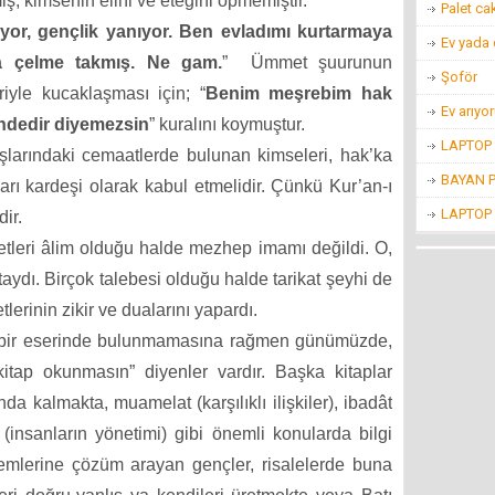
 kimsenin elini ve eteğini öpmemiştir.
Palet ca
yor, gençlik yanıyor. Ben evladımı kurtarmaya
Ev yada
a çelme takmış. Ne gam.
”
Ümmet şuurunun
Şoför
iyle kucaklaşması için; “
Benim meşrebim hak
Ev arıyo
endedir diyemezsin
” kuralını koymuştur.
LAPTOP 
ışlarındaki cemaatlerde bulunan kimseleri, hak’ka
BAYAN P
arı kardeşi olarak kabul etmelidir. Çünkü Kur’an-ı
LAPTOP 
ir.
tleri âlim olduğu halde mezhep imamı değildi. O,
ydı. Birçok talebesi olduğu halde tarikat şeyhi de
lerinin zikir ve dualarını yapardı.
çbir eserinde bulunmamasına rağmen günümüzde,
kitap okunmasın” diyenler vardır. Başka kitaplar
 kalmakta, muamelat (karşılıklı ilişkiler), ibadât
t (insanların yönetimi) gibi önemli konularda bilgi
emlerine çözüm arayan gençler, risalelerde buna