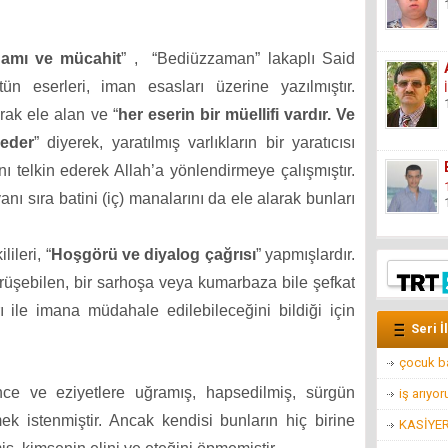
damı ve mücahit
” ,
“Bediüzzaman” lakaplı Said
ütün eserleri, iman esasları üzerine yazılmıştır.
arak ele alan ve “
her eserin bir müellifi vardır. Ve
 eder
” diyerek, yaratılmış varlıkların bir yaratıcısı
 telkin ederek Allah’a yönlendirmeye çalışmıştır.
anı sıra batini (iç) manalarını da ele alarak bunları
ileri, “
Hoşgörü ve diyalog çağrısı
” yapmışlardır.
rüşebilen, bir sarhoşa veya kumarbaza bile şefkat
ı ile imana müdahale edilebileceğini bildiği için
Seri İ
çocuk b
ce ve eziyetlere uğramış, hapsedilmiş, sürgün
iş arıyo
ek istenmiştir. Ancak kendisi bunların hiç birine
KASİYER