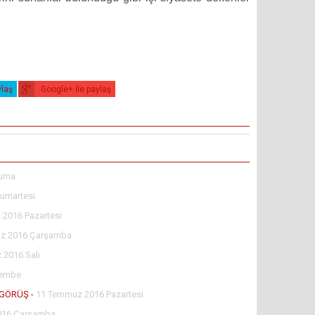
ylaş
Google+ ile paylaş
Cuma
umartesi
 2016 Pazartesi
z 2016 Çarşamba
2016 Salı
şembe
İ GÖRÜŞ
-
11 Temmuz 2016 Pazartesi
2016 Çarşamba