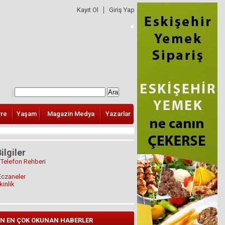
Kayıt Ol
Giriş Yap
vre
Yaşam
Magazin Medya
Yazarlar
ilgiler
 Telefon Rehberi
Eczaneler
kinlik
N EN ÇOK OKUNAN HABERLER