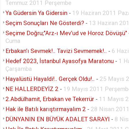
Temmuz 2011 Perşembe
Ya Güdersin Ya Gidersin
-
19 Haziran 2011 Paz
Seçim Sonuçları Ne Gösterdi?
-
13 Haziran 201
Seçime Doğru;"Arz-ı Mev’ud ve Horoz Dövüşü"
Cuma
Erbakan’ı Sevmek!.. Tavizi Sevmemek!..
-
6 Hazi
Hedef 2023, İstanbul Ayasofya Maratonu
-
1 H
Çarşamba
Hayalüstü Hayaldi!.. Gerçek Oldu!..
-
25 Mayıs 
NE HALLERDEYİZ 2
-
19 Mayıs 2011 Perşemb
2.Abdülhamit, Erbakan ve Tekerrür
-
11 Mayıs 
Hak ile Batılı karıştırmayalım 2
-
28 Nisan 201
DÜNYANIN EN BÜYÜK ADALET SARAYI
-
8 Ni