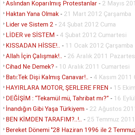
Aslından Koparılmış Protestanlar
-
2 Mayıs 20
Haktan Yana Olmak
-
21 Mart 2012 Çarşamba
Lider ve Sistem 2
-
24 Şubat 2012 Cuma
LİDER ve SİSTEM
-
4 Şubat 2012 Cumartesi
KISSADAN HİSSE!..
-
11 Ocak 2012 Çarşamba
Allah İçin Çalışmak!..
-
26 Aralık 2011 Pazartes
Cihad Ne Demek?
-
10 Aralık 2011 Cumartesi
Batı:Tek Dişi Kalmış Canavar!..
-
4 Kasım 2011
HAYIRLARA MOTOR, ŞERLERE FREN
-
15 Eki
DEĞİŞİM : “Tekamül mü, Tahribat mı?”
-
16 Eyl
İnandığın Gibi Yaşa Türkiyem
-
22 Ağustos 201
BEN KİMDEN TARAFIM?..!..
-
25 Temmuz 2011 
Bereket Dönemi "28 Haziran 1996 ile 2 Temmu