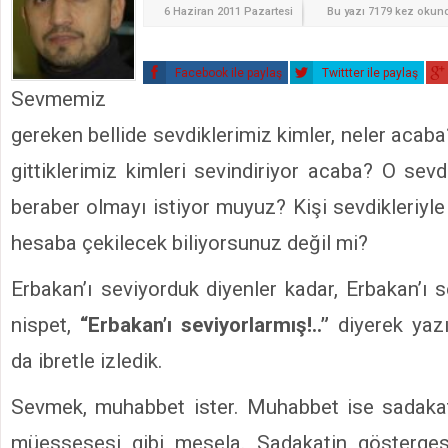
6 Haziran 2011 Pazartesi
Bu yazı 7179 kez okun
Facebook ile paylaş
Twittter ile paylaş
Sevmemiz
gereken bellide sevdiklerimiz kimler, neler acaba
gittiklerimiz kimleri sevindiriyor acaba? O sevd
beraber olmayı istiyor muyuz? Kişi sevdikleriyle 
hesaba çekilecek biliyorsunuz değil mi?
Erbakan’ı seviyorduk diyenler kadar, Erbakan’ı 
nispet,
“Erbakan’ı seviyorlarmış!..”
diyerek yazı
da ibretle izledik.
Sevmek, muhabbet ister. Muhabbet ise sadakat v
müessesesi gibi mesela. Sadakatin gösterges