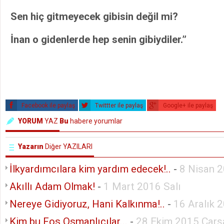
Sen hiç gitmeyecek gibisin değil mi?
İnan o gidenlerde hep senin gibiydiler.”
Facebook ile paylaş
Twittter ile paylaş
Google+ ile paylaş
YORUM
YAZ
Bu
habere yorumlar
Yazarın
Diğer YAZILARI
İlkyardımcılara kim yardım edecek!..
-
8 Nisan 
Akıllı Adam Olmak!
-
1 Mart 2016 Salı
Nereye Gidiyoruz, Hani Kalkınma!..
-
16 Aralık 
Kim bu Fos Osmanlıcılar...
-
28 Ekim 2015 Çar