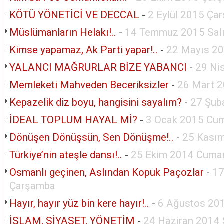
KÖTÜ YÖNETİCİ VE DECCAL
-
2 Eylül 2015 Ça
Müslümanların Helakı!..
-
14 Temmuz 2015 Sal
Kimse yapamaz, Ak Parti yapar!..
-
22 Mayıs 2
YALANCI MAĞRURLAR BİZE YABANCI
-
29 Ni
Memleketi Mahveden Beceriksizler
-
26 Mart 
Kepazelik diz boyu, hangisini sayalım?
-
27 Şub
İDEAL TOPLUM HAYAL Mİ?
-
3 Ocak 2015 Cum
Dönüşen Dönüşsün, Sen Dönüşme!..
-
25 Kasım
Türkiye’nin ateşle dansı!..
-
25 Ekim 2014 Cumar
Osmanlı geçinen, Aslından Kopuk Paçozlar
-
17
Çarşamba
Hayır, hayır yüz bin kere hayır!..
-
6 Ağustos 20
İSLAM, SİYASET, YÖNETİM
-
24 Haziran 2014 