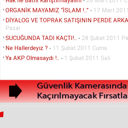
Hak İle Batılı Karıştırmayalım
-
26 Mart 2011 C
ORGANİK MAYAMIZ “İSLAM !..”
-
17 Mart 201
DİYALOG VE TOPRAK SATIŞININ PERDE ARKA
Pazar
SUCUĞUNDA TADI KAÇTI!..
-
28 Şubat 2011 Pa
Ne Hallerdeyiz ?
-
11 Şubat 2011 Cuma
Ya AKP Olmasaydı !..
-
1 Şubat 2011 Salı