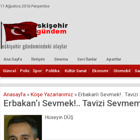
11 Ağustos 2016 Perşembe
Ana Sayfa
İletişim
Sinema
Seri İlanlar
Apartlar
Güncel
Polis
Spor
Politika
Kültür Sanat
Ekonomi
Otomobil
Sa
Anasayfa
»
Köşe Yazarlarımız
»
Erbakan’ı Sevmek!.. Taviz
Erbakan’ı Sevmek!.. Tavizi Sevmem
Hüseyin DÜŞ