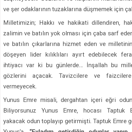
ve şer odaklarının tuzaklarına düşmemek için ç
Milletimizin; Hakkı ve hakikati dillendiren, h
zalimin ve batılın yok olması için çaba sarf eden 
ve batılın çıkarlarına hizmet eden ve milletin
döşeyen lider kılıklıları ayırt edebilecek f
ihtiyacı var ki bu günlerde… İnşallah bu mil
gözlerini açacak. Tavizcilere ve faizcile
vermeyecek.
Yunus Emre misali, dergahtan içeri eğri odu
Biliyorsunuz Yunus Emre, hocası Taptuk 
yakacak odun toplayıp getirmişti. Taptuk Emre g
Yunus’a,
“Evladım getirdiğin odunlar yanıp 