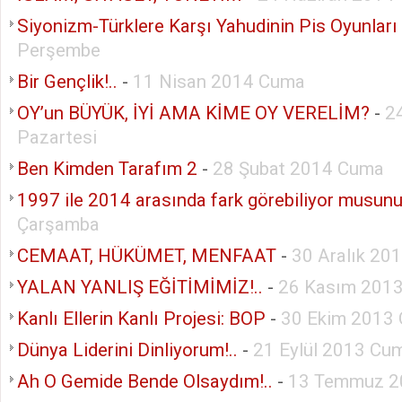
Siyonizm-Türklere Karşı Yahudinin Pis Oyunları
Perşembe
Bir Gençlik!..
-
11 Nisan 2014 Cuma
OY’un BÜYÜK, İYİ AMA KİME OY VERELİM?
-
2
Pazartesi
Ben Kimden Tarafım 2
-
28 Şubat 2014 Cuma
1997 ile 2014 arasında fark görebiliyor musun
Çarşamba
CEMAAT, HÜKÜMET, MENFAAT
-
30 Aralık 20
YALAN YANLIŞ EĞİTİMİMİZ!..
-
26 Kasım 2013
Kanlı Ellerin Kanlı Projesi: BOP
-
30 Ekim 2013
Dünya Liderini Dinliyorum!..
-
21 Eylül 2013 Cum
Ah O Gemide Bende Olsaydım!..
-
13 Temmuz 2