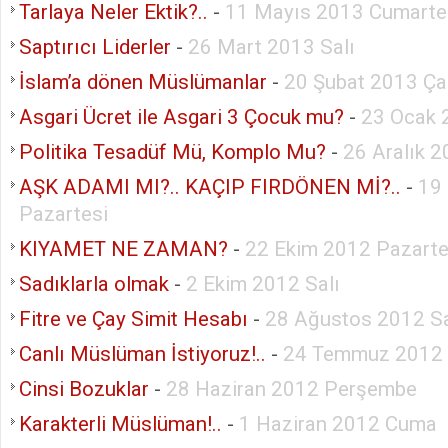
Tarlaya Neler Ektik?..
-
11 Mayıs 2013 Cumarte
Saptırıcı Liderler
-
26 Mart 2013 Salı
İslam’a dönen Müslümanlar
-
20 Şubat 2013 Ç
Asgari Ücret ile Asgari 3 Çocuk mu?
-
23 Ocak 
Politika Tesadüf Mü, Komplo Mu?
-
26 Aralık 
AŞK ADAMI MI?.. KAÇIP FIRDÖNEN Mİ?..
-
19
Pazartesi
KIYAMET NE ZAMAN?
-
22 Ekim 2012 Pazarte
Sadıklarla olmak
-
2 Ekim 2012 Salı
Fitre ve Çay Simit Hesabı
-
28 Ağustos 2012 Sa
Canlı Müslüman İstiyoruz!..
-
24 Temmuz 2012 
Cinsi Bozuklar
-
28 Haziran 2012 Perşembe
Karakterli Müslüman!..
-
1 Haziran 2012 Cuma