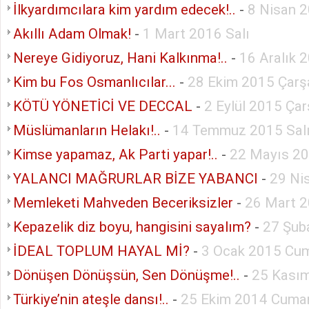
İlkyardımcılara kim yardım edecek!..
-
8 Nisan 
Akıllı Adam Olmak!
-
1 Mart 2016 Salı
Nereye Gidiyoruz, Hani Kalkınma!..
-
16 Aralık 
Kim bu Fos Osmanlıcılar...
-
28 Ekim 2015 Çar
KÖTÜ YÖNETİCİ VE DECCAL
-
2 Eylül 2015 Ça
Müslümanların Helakı!..
-
14 Temmuz 2015 Sal
Kimse yapamaz, Ak Parti yapar!..
-
22 Mayıs 2
YALANCI MAĞRURLAR BİZE YABANCI
-
29 Ni
Memleketi Mahveden Beceriksizler
-
26 Mart 
Kepazelik diz boyu, hangisini sayalım?
-
27 Şub
İDEAL TOPLUM HAYAL Mİ?
-
3 Ocak 2015 Cum
Dönüşen Dönüşsün, Sen Dönüşme!..
-
25 Kasım
Türkiye’nin ateşle dansı!..
-
25 Ekim 2014 Cumar