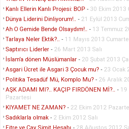
Kanlı Ellerin Kanlı Projesi: BOP
-
30 Ekim 2013
Dünya Liderini Dinliyorum!..
-
21 Eylül 2013 Cum
Ah O Gemide Bende Olsaydım!..
-
13 Temmuz 2
Tarlaya Neler Ektik?..
-
11 Mayıs 2013 Cumarte
Saptırıcı Liderler
-
26 Mart 2013 Salı
İslam’a dönen Müslümanlar
-
20 Şubat 2013 Ç
Asgari Ücret ile Asgari 3 Çocuk mu?
-
23 Ocak 
Politika Tesadüf Mü, Komplo Mu?
-
26 Aralık 
AŞK ADAMI MI?.. KAÇIP FIRDÖNEN Mİ?..
-
19
Pazartesi
KIYAMET NE ZAMAN?
-
22 Ekim 2012 Pazarte
Sadıklarla olmak
-
2 Ekim 2012 Salı
Fitre ve Çay Simit Hesabı
-
28 Ağustos 2012 Sa