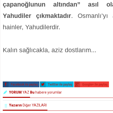
çapanoğlunun altından” asıl ol
Yahudiler çıkmaktadır
. Osmanlı’yı
hainler, Yahudilerdir.
Kalın sağlıcakla, aziz dostlarım...
Facebook ile paylaş
Twittter ile paylaş
Google+ ile paylaş
YORUM
YAZ
Bu
habere yorumlar
Yazarın
Diğer YAZILARI