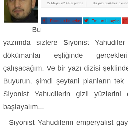
22 Mayıs 2014 Perşembe
Bu yazı 5644 kez okun
Facebook ile paylaş
Twittter ile paylaş
Bu
yazımda sizlere Siyonist Yahudiler il
dökümanlar eşliğinde gerçekle
çalışacağım. Ve bir yazı dizisi şeklin
Buyurun, şimdi şeytani planların tek
Siyonist Yahudilerin gizli yüzlerini
başlayalım...
Siyonist Yahudilerin emperyalist gaye