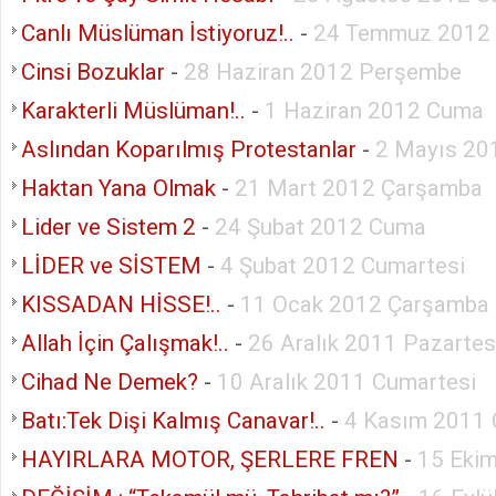
Canlı Müslüman İstiyoruz!..
-
24 Temmuz 2012 
Cinsi Bozuklar
-
28 Haziran 2012 Perşembe
Karakterli Müslüman!..
-
1 Haziran 2012 Cuma
Aslından Koparılmış Protestanlar
-
2 Mayıs 20
Haktan Yana Olmak
-
21 Mart 2012 Çarşamba
Lider ve Sistem 2
-
24 Şubat 2012 Cuma
LİDER ve SİSTEM
-
4 Şubat 2012 Cumartesi
KISSADAN HİSSE!..
-
11 Ocak 2012 Çarşamba
Allah İçin Çalışmak!..
-
26 Aralık 2011 Pazartes
Cihad Ne Demek?
-
10 Aralık 2011 Cumartesi
Batı:Tek Dişi Kalmış Canavar!..
-
4 Kasım 2011
HAYIRLARA MOTOR, ŞERLERE FREN
-
15 Eki