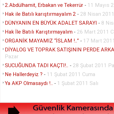
2.Abdülhamit, Erbakan ve Tekerrür
-
11 Mayıs 
Hak ile Batılı karıştırmayalım 2
-
28 Nisan 201
DÜNYANIN EN BÜYÜK ADALET SARAYI
-
8 Ni
Hak İle Batılı Karıştırmayalım
-
26 Mart 2011 C
ORGANİK MAYAMIZ “İSLAM !..”
-
17 Mart 201
DİYALOG VE TOPRAK SATIŞININ PERDE ARKA
Pazar
SUCUĞUNDA TADI KAÇTI!..
-
28 Şubat 2011 Pa
Ne Hallerdeyiz ?
-
11 Şubat 2011 Cuma
Ya AKP Olmasaydı !..
-
1 Şubat 2011 Salı