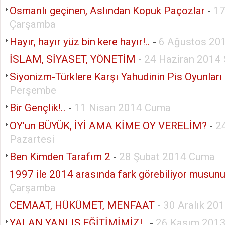
Osmanlı geçinen, Aslından Kopuk Paçozlar
-
17
Çarşamba
Hayır, hayır yüz bin kere hayır!..
-
6 Ağustos 20
İSLAM, SİYASET, YÖNETİM
-
24 Haziran 2014 
Siyonizm-Türklere Karşı Yahudinin Pis Oyunları
Perşembe
Bir Gençlik!..
-
11 Nisan 2014 Cuma
OY’un BÜYÜK, İYİ AMA KİME OY VERELİM?
-
2
Pazartesi
Ben Kimden Tarafım 2
-
28 Şubat 2014 Cuma
1997 ile 2014 arasında fark görebiliyor musun
Çarşamba
CEMAAT, HÜKÜMET, MENFAAT
-
30 Aralık 20
YALAN YANLIŞ EĞİTİMİMİZ!..
-
26 Kasım 2013