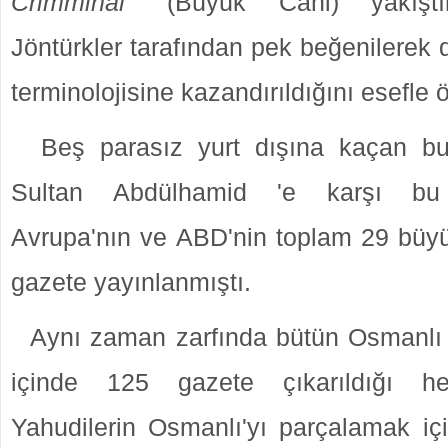
Crimminal"
(Büyük Cani) yakıştır
Jöntürkler tarafından pek beğenilerek d
terminolojisine kazandırıldığını esefle 
Beş parasız yurt dışına kaçan bu J
Sultan Abdülhamid 'e karşı bu y
Avrupa'nın ve ABD'nin toplam 29 büy
gazete yayınlanmıştı.
Aynı zaman zarfında bütün Osmanlı De
içinde 125 gazete çıkarıldığı he
Yahudilerin Osmanlı'yı parçalamak i