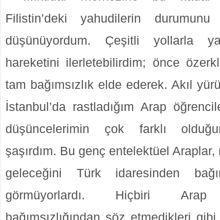
Filistin’deki yahudilerin durumunu g
düşünüyordum. Çeşitli yollarla y
hareketini ilerletebilirdim; önce özerk
tam bağımsızlık elde ederek. Akıl yür
İstanbul’da rastladığım Arap öğrenci
düşüncelerimin çok farklı olduğ
şaşırdım. Bu genç entelektüel Araplar,
geleceğini Türk idaresinden bağı
görmüyorlardı. Hiçbiri Arap t
bağımsızlığından söz etmedikleri gibi