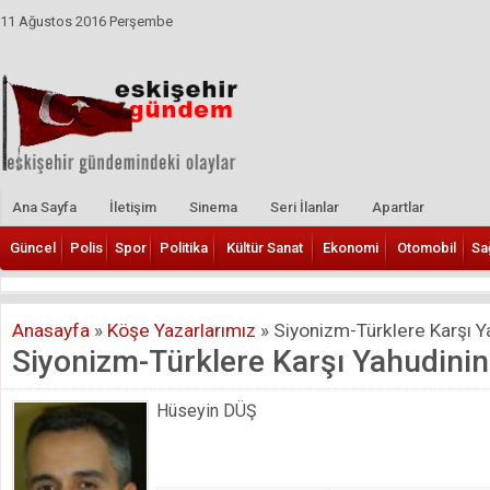
11 Ağustos 2016 Perşembe
Ana Sayfa
İletişim
Sinema
Seri İlanlar
Apartlar
Güncel
Polis
Spor
Politika
Kültür Sanat
Ekonomi
Otomobil
Sa
Anasayfa
»
Köşe Yazarlarımız
»
Siyonizm-Türklere Karşı Ya
Siyonizm-Türklere Karşı Yahudinin
Hüseyin DÜŞ