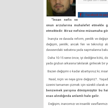
16 Eylül 2011 Cuma
Facebook ile pay
“İnsan nefis ve
onun arzularına muhalefet etmekle gö
etmektedir. Biraz nefsine müsamaha gös
İnançta ve davada reform, yenilik ve değişi
değişim, yenilik; ancak fen ve teknoloji a
davasındaki sebatına yada sapmalarına baka
Daha 10-15 sene önce, iyi dediğine kötü, doğ
yada grubun arkasına takılarak girilecek bir y
Bazen değişimi o kadar abartıyoruz ki; insanl
Nasıl, niçin ve neye göre değişiriz?.. Yaşad
üzerini tamamen çizmek için sürekli olarak es
benzemek yarışına dönüşmüştür bu hal
esas alındığında anlamlı hale gelir.
Değişim; inancımızı ve insanlık vasıflarımız