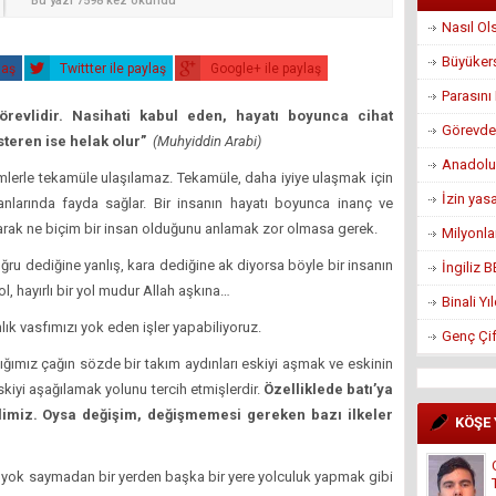
Bu yazı 7598 kez okundu
Nasıl Ol
Büyükerş
laş
Twittter ile paylaş
Google+ ile paylaş
Parasın
revlidir. Nasihati kabul eden, hayatı boyunca cihat
Görevden
teren ise helak olur”
(Muhyiddin Arabi)
Anadolu
mlerle tekamüle ulaşılamaz. Tekamüle, daha iyiye ulaşmak için
İzin yas
lanlarında fayda sağlar. Bir insanın hayatı boyunca inanç ve
rak ne biçim bir insan olduğunu anlamak zor olmasa gerek.
Milyonla
ru dediğine yanlış, kara dediğine ak diyorsa böyle bir insanın
İngiliz 
ol, hayırlı bir yol mudur Allah aşkına…
Binali Y
ık vasfımızı yok eden işler yapabiliyoruz.
Genç Çif
ığımız çağın sözde bir takım aydınları eskiyi aşmak ve eskinin
kiyi aşağılamak yolunu tercih etmişlerdir.
Özelliklede batı’ya
imiz. Oysa değişim, değişmemesi gereken bazı ilkeler
KÖŞE
ı yok saymadan bir yerden başka bir yere yolculuk yapmak gibi