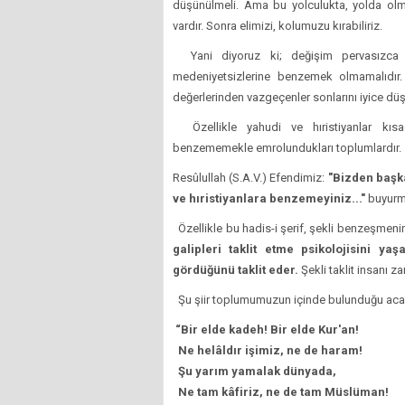
düşünülmeli. Ama bu yolculukta, yolda olm
vardır. Sonra elimizi, kolumuzu kırabiliriz.
Yani diyoruz ki; değişim pervasızca 
medeniyetsizlerine benzemek olmamalıdır
değerlerinden vazgeçenler sonlarını iyice düş
Özellikle yahudi ve hıristiyanlar kısa
benzememekle emrolundukları toplumlardır.
Resûlullah (S.A.V.) Efendimiz:
"Bizden başk
ve hıristiyanlara benzemeyiniz..."
buyurmuş
Özellikle bu hadis-i şerif, şekli benzeşmeni
galipleri taklit etme psikolojisini yaş
gördüğünü taklit eder.
Şekli taklit insanı za
Şu şiir toplumumuzun içinde bulunduğu acayi
“Bir elde kadeh! Bir elde Kur'an!
Ne helâldır işimiz, ne de haram!
Şu yarım yamalak dünyada,
Ne tam kâfiriz, ne de tam Müslüman!