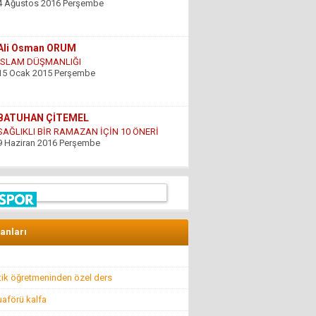
Ali Osman ORUM
İSLAM DÜŞMANLIĞI
15 Ocak 2015 Perşembe
BATUHAN ÇİTEMEL
SAĞLIKLI BİR RAMAZAN İÇİN 10 ÖNERİ
9 Haziran 2016 Perşembe
GÜNDOĞDU YILDIRIM
ÇARESİZLİK
9 Haziran 2016 Perşembe
lanları
Hüseyin DÜŞ
İlkyardımcılara kim yardım edecek!..
8 Nisan 2016 Cuma
ik öğretmeninden özel ders
aförü kalfa
Hüseyin GÜVEN