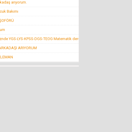
BİR ŞEY ANCAK DEĞERİNİ BİLENİN YANINDA
kadaş arıyorum.
KIYMETLİDİR...
22 Temmuz 2016 Cuma
cuk Bakımı
 ŞOFÖRÜ
Konuk Yazar
rum
Belediyeyi hesap uzmanı yönetiyor ama balık
istifi tramvay zarar ediyor!
kznde YGS-LYS-KPSS-DGS-TEOG Matematik dersi
19 Haziran 2016 Pazar
 ARKADAŞI ARIYORUM
Mehmet KIZILKAYA
ELEMAN
FETÖ! (ABD ve CIA Adına Dizayn Edilmiş
Projenin BAŞI)
8 Ağustos 2016 Pazartesi
Mehti Saraç
EBRUCUUMA İLK EVLULUK TEKLUFUMDUR
22 Mart 2016 Salı
NECMİ GÜNAY
KİMİLERİNE GÖRE SİVRİHİSAR!
4 Nisan 2013 Perşembe