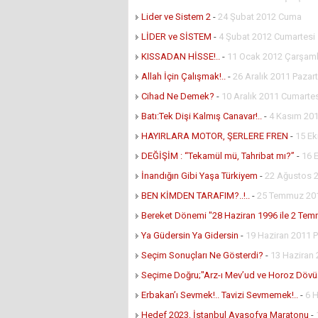
Lider ve Sistem 2
-
24 Şubat 2012 Cuma
LİDER ve SİSTEM
-
4 Şubat 2012 Cumartesi
KISSADAN HİSSE!..
-
11 Ocak 2012 Çarşam
Allah İçin Çalışmak!..
-
26 Aralık 2011 Pazart
Cihad Ne Demek?
-
10 Aralık 2011 Cumarte
Batı:Tek Dişi Kalmış Canavar!..
-
4 Kasım 20
HAYIRLARA MOTOR, ŞERLERE FREN
-
15 Ek
DEĞİŞİM : “Tekamül mü, Tahribat mı?”
-
16 
İnandığın Gibi Yaşa Türkiyem
-
22 Ağustos 2
BEN KİMDEN TARAFIM?..!..
-
25 Temmuz 201
Bereket Dönemi "28 Haziran 1996 ile 2 Te
Ya Güdersin Ya Gidersin
-
19 Haziran 2011 
Seçim Sonuçları Ne Gösterdi?
-
13 Haziran 
Seçime Doğru;"Arz-ı Mev’ud ve Horoz Döv
Erbakan’ı Sevmek!.. Tavizi Sevmemek!..
-
6 H
Hedef 2023, İstanbul Ayasofya Maratonu
-