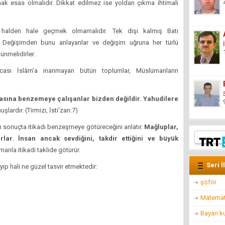
ak esas olmalıdır. Dikkat edilmez ise yoldan çıkma ihtimali
halden hale geçmek olmamalıdır. Tek dişi kalmış Batı
. Değişimden bunu anlayanlar ve değişim uğruna her türlü
ünmelidirler.
cası İslâm'a inanmayan bütün toplumlar, Müslümanların
asına benzemeye çalışanlar bizden değildir. Yahudilere
lardır. (Tirmizi, İsti'zan:7)
n sonuçta itikadı benzeşmeye götüreceğini anlatır.
Mağluplar,
arlar. İnsan ancak sevdiğini, takdir ettiğini ve büyük
manla itikadi taklide götürür.
Seri İ
p hali ne güzel tasvir etmektedir:
şöför
Matemat
Bayan ku