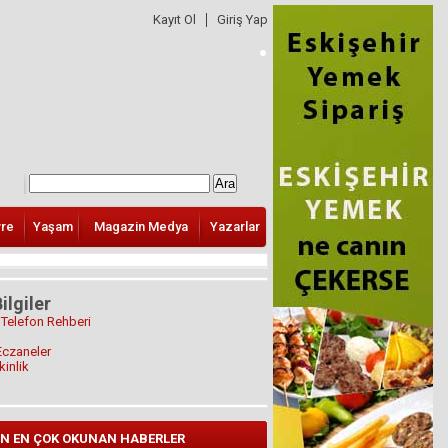
Kayıt Ol
Giriş Yap
vre
Yaşam
Magazin Medya
Yazarlar
ilgiler
 Telefon Rehberi
Eczaneler
kinlik
N EN ÇOK OKUNAN HABERLER