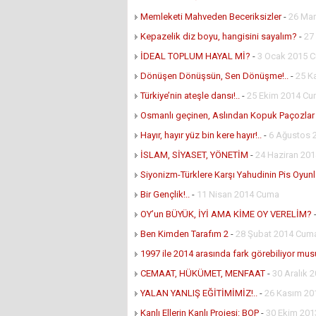
Memleketi Mahveden Beceriksizler
-
26 Mar
Kepazelik diz boyu, hangisini sayalım?
-
27
İDEAL TOPLUM HAYAL Mİ?
-
3 Ocak 2015 C
Dönüşen Dönüşsün, Sen Dönüşme!..
-
25 K
Türkiye’nin ateşle dansı!..
-
25 Ekim 2014 Cu
Osmanlı geçinen, Aslından Kopuk Paçozlar
Hayır, hayır yüz bin kere hayır!..
-
6 Ağustos 
İSLAM, SİYASET, YÖNETİM
-
24 Haziran 201
Siyonizm-Türklere Karşı Yahudinin Pis Oyunl
Bir Gençlik!..
-
11 Nisan 2014 Cuma
OY’un BÜYÜK, İYİ AMA KİME OY VERELİM?
Ben Kimden Tarafım 2
-
28 Şubat 2014 Cum
1997 ile 2014 arasında fark görebiliyor mu
CEMAAT, HÜKÜMET, MENFAAT
-
30 Aralık 
YALAN YANLIŞ EĞİTİMİMİZ!..
-
26 Kasım 201
Kanlı Ellerin Kanlı Projesi: BOP
-
30 Ekim 20