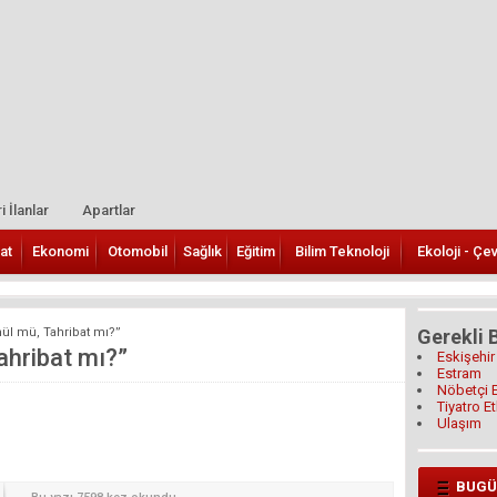
i İlanlar
Apartlar
at
Ekonomi
Otomobil
Sağlık
Eğitim
Bilim Teknoloji
Ekoloji - Çe
ül mü, Tahribat mı?”
Gerekli B
ahribat mı?”
Eskişehir
Estram
Nöbetçi 
Tiyatro Et
Ulaşım
BUGÜ