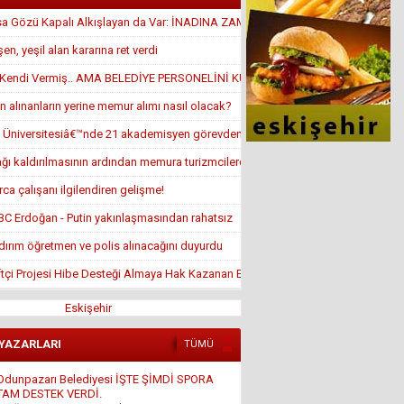
sa Gözü Kapalı Alkışlayan da Var: İNADINA ZAM YAPTI
en, yeşil alan kararına ret verdi
ı Kendi Vermiş.. AMA BELEDİYE PERSONELİNİ KULLANMIŞ
 alınanların yerine memur alımı nasıl olacak?
 Üniversitesiâ€™nde 21 akademisyen görevden alındı
ağı kaldırılmasının ardından memura turizmcilerden iyi haber geldi
rca çalışanı ilgilendiren gelişme!
BBC Erdoğan - Putin yakınlaşmasından rahatsız
ıldırım öğretmen ve polis alınacağını duyurdu
tçi Projesi Hibe Desteği Almaya Hak Kazanan Ek Asil Listeleri
Eskişehir
 YAZARLARI
TÜMÜ
Odunpazarı Belediyesi İŞTE ŞİMDİ SPORA
TAM DESTEK VERDİ.
4 Ağustos 2016 Perşembe