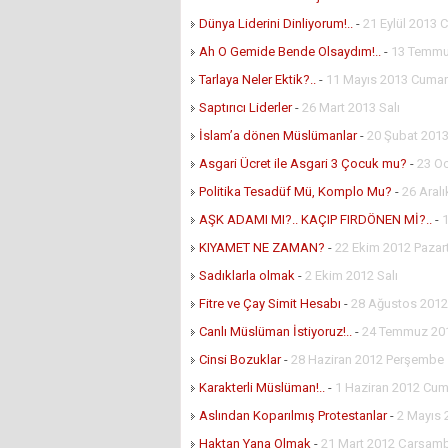
Dünya Liderini Dinliyorum!..
-
21 Eylül 2013 
Ah O Gemide Bende Olsaydım!..
-
13 Temmu
Tarlaya Neler Ektik?..
-
11 Mayıs 2013 Cumar
Saptırıcı Liderler
-
26 Mart 2013 Salı
İslam’a dönen Müslümanlar
-
20 Şubat 201
Asgari Ücret ile Asgari 3 Çocuk mu?
-
23 O
Politika Tesadüf Mü, Komplo Mu?
-
26 Aral
AŞK ADAMI MI?.. KAÇIP FIRDÖNEN Mİ?..
-
KIYAMET NE ZAMAN?
-
22 Ekim 2012 Pazar
Sadıklarla olmak
-
2 Ekim 2012 Salı
Fitre ve Çay Simit Hesabı
-
28 Ağustos 2012 
Canlı Müslüman İstiyoruz!..
-
24 Temmuz 201
Cinsi Bozuklar
-
28 Haziran 2012 Perşembe
Karakterli Müslüman!..
-
1 Haziran 2012 Cu
Aslından Koparılmış Protestanlar
-
2 Mayıs
Haktan Yana Olmak
-
21 Mart 2012 Çarşam