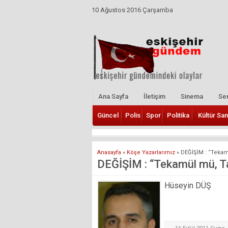
10 Ağustos 2016 Çarşamba
Ana Sayfa
İletişim
Sinema
Ser
Güncel
Polis
Spor
Politika
Kültür San
Anasayfa
»
Köşe Yazarlarımız
»
DEĞİŞİM : “Tekam
DEĞİŞİM : “Tekamül mü, T
Hüseyin DÜŞ