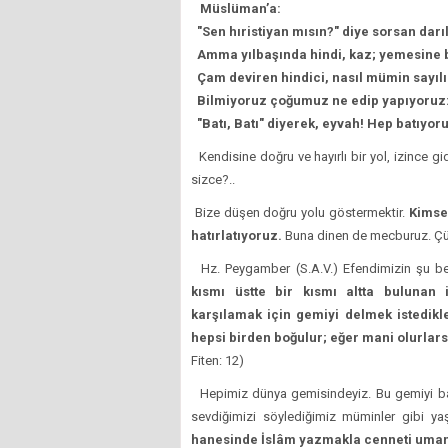
Müslüman’a:
"Sen hıristiyan mısın?" diye sorsan darıl
Amma yılbaşında hindi, kaz; yemesine ba
Çam deviren hindici, nasıl mümin sayılır
Bilmiyoruz çoğumuz ne edip yapıyoruz
"Batı, Batı" diyerek, eyvah! Hep batıyoru
Kendisine doğru ve hayırlı bir yol, izince gid
sizce?..
Bize düşen doğru yolu göstermektir.
Kimse
hatırlatıyoruz.
Buna dinen de mecburuz. Ç
Hz. Peygamber (S.A.V.) Efendimizin şu be
kısmı üstte bir kısmı altta bulunan i
karşılamak için gemiyi delmek istedikl
hepsi birden boğulur; eğer mani olurlarsa
Fiten: 12)
Hepimiz dünya gemisindeyiz. Bu gemiyi bat
sevdiğimizi söylediğimiz müminler gibi ya
hanesinde İslâm yazmakla cenneti uma