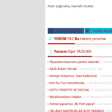
Kalın sağlıcakla, kıymetli dostlar…
Facebook ile paylaş
Twittter ile pa
YORUM
YAZ
Bu
habere yorumlar
Yazarın
Diğer YAZILARI
İlkyardımcılara kim yardım edecek!..
-
8 Nis
Akıllı Adam Olmak!
-
1 Mart 2016 Salı
Nereye Gidiyoruz, Hani Kalkınma!..
-
16 Aral
Kim bu Fos Osmanlıcılar...
-
28 Ekim 2015 
KÖTÜ YÖNETİCİ VE DECCAL
-
2 Eylül 2015
Müslümanların Helakı!..
-
14 Temmuz 2015 S
Kimse yapamaz, Ak Parti yapar!..
-
22 Mayıs
YALANCI MAĞRURLAR BİZE YABANCI
-
29 