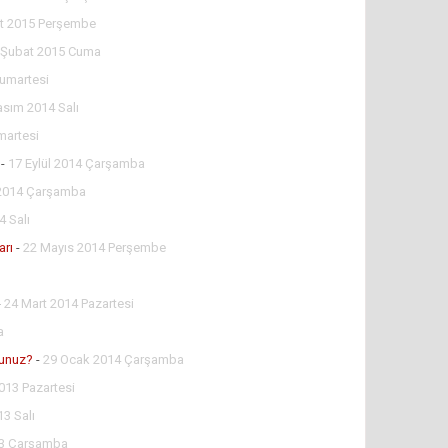
t 2015 Perşembe
 Şubat 2015 Cuma
umartesi
asım 2014 Salı
martesi
-
17 Eylül 2014 Çarşamba
2014 Çarşamba
4 Salı
arı
-
22 Mayıs 2014 Perşembe
-
24 Mart 2014 Pazartesi
a
sunuz?
-
29 Ocak 2014 Çarşamba
2013 Pazartesi
3 Salı
13 Çarşamba