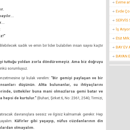
Evime ar
ır.
Evde Ço
yılır...
SERVİS
...
İş Ariyo
:
z!”
Etüt Mr
ilebilecek sadık ve emin bir lider bulabilen insan sayısı kaçtır
BAY EV
BAYAN 
yi tuttuğu yoldan zorla döndüremeyiz. Ama biz doğruyu
ünkü sorumluyuz.
nzetmesine iyi kulak verelim:
"Bir gemiyi paylaşan ve bir
nsanları düşünün. Altta bulunanlar, su ihtiyaçlarını
erinde, üsttekiler buna mani olmazlarsa gemi batar ve
 hepsi de kurtulur."
(Buhari, Şirket:6, No: 2361, 2540, Tirmizi,
ıracak davranışlara sessiz ve ilgisiz kalmamak gerekir. Hep
şayalım.
Kâfirler gibi yaşayıp, nüfus cüzdanlarının din
nlardan olmayalım.