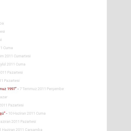
ba
esi
si
11 Cuma
im 2011 Cumartesi
Eylül 2011 Cuma
011 Pazartesi
1 Pazartesi
mmuz 1997"
-
7 Temmuz 2011 Perşembe
Pazar
2011 Pazartesi
üşü"
-
10 Haziran 2011 Cuma
aziran 2011 Pazartesi
1 Haziran 2011 Çarşamba