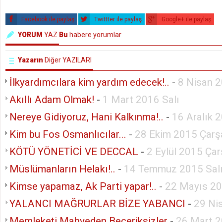
Facebook ile paylaş
Twittter ile paylaş
Google+ ile paylaş
YORUM
YAZ
Bu
habere yorumlar
Yazarın
Diğer YAZILARI
İlkyardımcılara kim yardım edecek!..
-
8 Nisan 
Akıllı Adam Olmak!
-
1 Mart 2016 Salı
Nereye Gidiyoruz, Hani Kalkınma!..
-
16 Aralık 
Kim bu Fos Osmanlıcılar...
-
28 Ekim 2015 Çar
KÖTÜ YÖNETİCİ VE DECCAL
-
2 Eylül 2015 Ça
Müslümanların Helakı!..
-
14 Temmuz 2015 Sal
Kimse yapamaz, Ak Parti yapar!..
-
22 Mayıs 2
YALANCI MAĞRURLAR BİZE YABANCI
-
29 Ni
Memleketi Mahveden Beceriksizler
-
26 Mart 