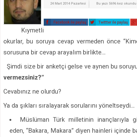
24 Mart 2014 Pazartesi
Bu yazı 5696 kez okundu
Facebook ile paylaş
Twittter ile paylaş
Kıymetli
okurlar, bu soruya cevap vermeden önce “Ki
sorusuna bir cevap arayalım birlikte…
Şimdi size bir anketçi gelse ve aynen bu soruy
vermezsiniz?”
Cevabınız ne olurdu?
Ya da şıkları sıralayarak sorularını yöneltseydi…
Müslüman Türk milletinin inançlarıyla gi
eden, “Bakara, Makara” diyen hainleri içinde ba