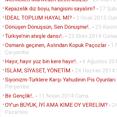
Kepazelik diz boyu, hangisini sayalım?
-
27 Şub
İDEAL TOPLUM HAYAL Mİ?
-
3 Ocak 2015 Cum
Dönüşen Dönüşsün, Sen Dönüşme!..
-
25 Kasım
Türkiye’nin ateşle dansı!..
-
25 Ekim 2014 Cumar
Osmanlı geçinen, Aslından Kopuk Paçozlar
-
17
Çarşamba
Hayır, hayır yüz bin kere hayır!..
-
6 Ağustos 20
İSLAM, SİYASET, YÖNETİM
-
24 Haziran 2014 
Siyonizm-Türklere Karşı Yahudinin Pis Oyunları
Perşembe
Bir Gençlik!..
-
11 Nisan 2014 Cuma
OY’un BÜYÜK, İYİ AMA KİME OY VERELİM?
-
2
Pazartesi