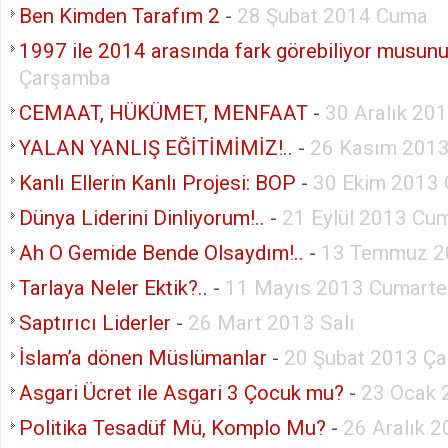
Ben Kimden Tarafım 2
-
28 Şubat 2014 Cuma
1997 ile 2014 arasında fark görebiliyor musun
Çarşamba
CEMAAT, HÜKÜMET, MENFAAT
-
30 Aralık 20
YALAN YANLIŞ EĞİTİMİMİZ!..
-
26 Kasım 2013
Kanlı Ellerin Kanlı Projesi: BOP
-
30 Ekim 2013
Dünya Liderini Dinliyorum!..
-
21 Eylül 2013 Cum
Ah O Gemide Bende Olsaydım!..
-
13 Temmuz 2
Tarlaya Neler Ektik?..
-
11 Mayıs 2013 Cumarte
Saptırıcı Liderler
-
26 Mart 2013 Salı
İslam’a dönen Müslümanlar
-
20 Şubat 2013 Ç
Asgari Ücret ile Asgari 3 Çocuk mu?
-
23 Ocak 
Politika Tesadüf Mü, Komplo Mu?
-
26 Aralık 