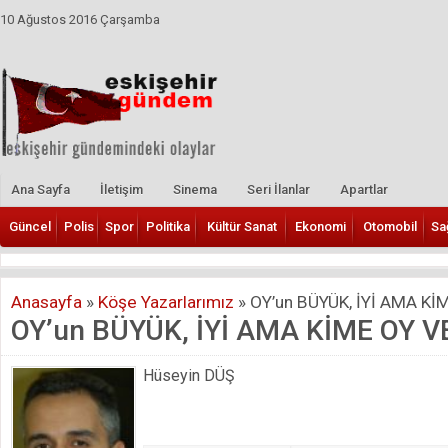
10 Ağustos 2016 Çarşamba
Ana Sayfa
İletişim
Sinema
Seri İlanlar
Apartlar
Güncel
Polis
Spor
Politika
Kültür Sanat
Ekonomi
Otomobil
Sa
Anasayfa
»
Köşe Yazarlarımız
»
OY’un BÜYÜK, İYİ AMA Kİ
OY’un BÜYÜK, İYİ AMA KİME OY 
Hüseyin DÜŞ