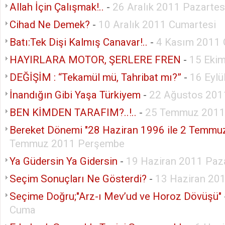
Allah İçin Çalışmak!..
-
26 Aralık 2011 Pazartes
Cihad Ne Demek?
-
10 Aralık 2011 Cumartesi
Batı:Tek Dişi Kalmış Canavar!..
-
4 Kasım 2011
HAYIRLARA MOTOR, ŞERLERE FREN
-
15 Eki
DEĞİŞİM : “Tekamül mü, Tahribat mı?”
-
16 Eyl
İnandığın Gibi Yaşa Türkiyem
-
22 Ağustos 201
BEN KİMDEN TARAFIM?..!..
-
25 Temmuz 2011 
Bereket Dönemi "28 Haziran 1996 ile 2 Temmu
Temmuz 2011 Perşembe
Ya Güdersin Ya Gidersin
-
19 Haziran 2011 Paz
Seçim Sonuçları Ne Gösterdi?
-
13 Haziran 201
Seçime Doğru;"Arz-ı Mev’ud ve Horoz Dövüşü"
Cuma