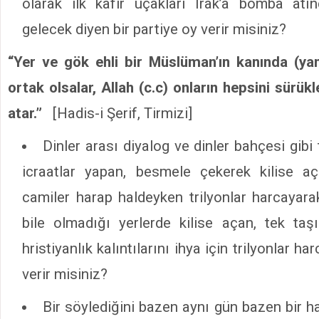
olarak ilk kafir uçakları Irak’a bomba at
gelecek diyen bir partiye oy verir misiniz?
“Yer ve gök ehli bir Müslüman’ın kanında (ya
ortak olsalar, Allah (c.c) onların hepsini sürü
atar.”
[Hadis-i Şerif, Tirmizi]
Dinler arası diyalog ve dinler bahçesi gibi 
icraatlar yapan, besmele çekerek kilise aç
camiler harap haldeyken trilyonlar harcayara
bile olmadığı yerlerde kilise açan, tek ta
hristiyanlık kalıntılarını ihya için trilyonlar ha
verir misiniz?
Bir söylediğini bazen aynı gün bazen bir ha