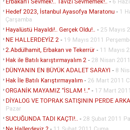
Erbakan’ı Sevmek!.. Tavizi Sevmemek!..
-
6 Hazi
Hedef 2023, İstanbul Ayasofya Maratonu
-
1 H
Çarşamba
Hayalüstü Hayaldi!.. Gerçek Oldu!..
-
25 Mayıs 
NE HALLERDEYİZ 2
-
19 Mayıs 2011 Perşemb
2.Abdülhamit, Erbakan ve Tekerrür
-
11 Mayıs 
Hak ile Batılı karıştırmayalım 2
-
28 Nisan 201
DÜNYANIN EN BÜYÜK ADALET SARAYI
-
8 Ni
Hak İle Batılı Karıştırmayalım
-
26 Mart 2011 C
ORGANİK MAYAMIZ “İSLAM !..”
-
17 Mart 201
DİYALOG VE TOPRAK SATIŞININ PERDE ARKA
Pazar
SUCUĞUNDA TADI KAÇTI!..
-
28 Şubat 2011 Pa
Ne Hallerdeyiz ?
-
11 Şubat 2011 Cuma