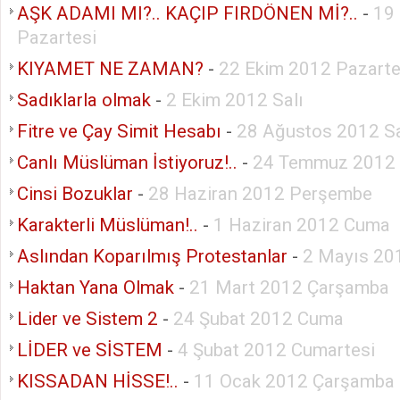
AŞK ADAMI MI?.. KAÇIP FIRDÖNEN Mİ?..
-
19
Pazartesi
KIYAMET NE ZAMAN?
-
22 Ekim 2012 Pazarte
Sadıklarla olmak
-
2 Ekim 2012 Salı
Fitre ve Çay Simit Hesabı
-
28 Ağustos 2012 Sa
Canlı Müslüman İstiyoruz!..
-
24 Temmuz 2012 
Cinsi Bozuklar
-
28 Haziran 2012 Perşembe
Karakterli Müslüman!..
-
1 Haziran 2012 Cuma
Aslından Koparılmış Protestanlar
-
2 Mayıs 20
Haktan Yana Olmak
-
21 Mart 2012 Çarşamba
Lider ve Sistem 2
-
24 Şubat 2012 Cuma
LİDER ve SİSTEM
-
4 Şubat 2012 Cumartesi
KISSADAN HİSSE!..
-
11 Ocak 2012 Çarşamba