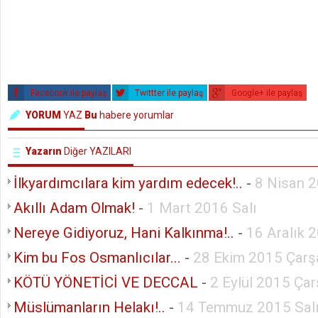
Facebook ile paylaş
Twittter ile paylaş
Google+ ile paylaş
YORUM
YAZ
Bu
habere yorumlar
Yazarın
Diğer YAZILARI
İlkyardımcılara kim yardım edecek!..
-
8 Nisan 
Akıllı Adam Olmak!
-
1 Mart 2016 Salı
Nereye Gidiyoruz, Hani Kalkınma!..
-
16 Aralık 
Kim bu Fos Osmanlıcılar...
-
28 Ekim 2015 Çar
KÖTÜ YÖNETİCİ VE DECCAL
-
2 Eylül 2015 Ça
Müslümanların Helakı!..
-
14 Temmuz 2015 Sal