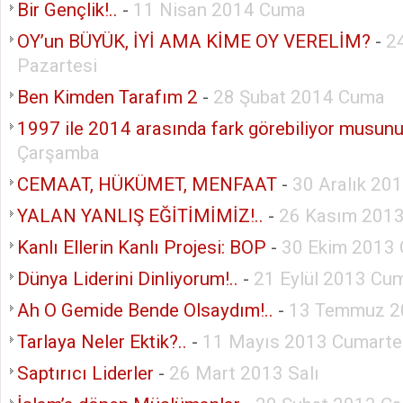
Bir Gençlik!..
-
11 Nisan 2014 Cuma
OY’un BÜYÜK, İYİ AMA KİME OY VERELİM?
-
2
Pazartesi
Ben Kimden Tarafım 2
-
28 Şubat 2014 Cuma
1997 ile 2014 arasında fark görebiliyor musun
Çarşamba
CEMAAT, HÜKÜMET, MENFAAT
-
30 Aralık 20
YALAN YANLIŞ EĞİTİMİMİZ!..
-
26 Kasım 2013
Kanlı Ellerin Kanlı Projesi: BOP
-
30 Ekim 2013
Dünya Liderini Dinliyorum!..
-
21 Eylül 2013 Cum
Ah O Gemide Bende Olsaydım!..
-
13 Temmuz 2
Tarlaya Neler Ektik?..
-
11 Mayıs 2013 Cumarte
Saptırıcı Liderler
-
26 Mart 2013 Salı