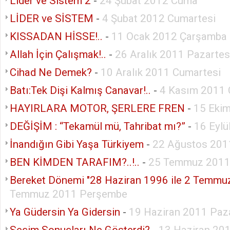
Lider ve Sistem 2
-
24 Şubat 2012 Cuma
LİDER ve SİSTEM
-
4 Şubat 2012 Cumartesi
KISSADAN HİSSE!..
-
11 Ocak 2012 Çarşamba
Allah İçin Çalışmak!..
-
26 Aralık 2011 Pazartes
Cihad Ne Demek?
-
10 Aralık 2011 Cumartesi
Batı:Tek Dişi Kalmış Canavar!..
-
4 Kasım 2011
HAYIRLARA MOTOR, ŞERLERE FREN
-
15 Eki
DEĞİŞİM : “Tekamül mü, Tahribat mı?”
-
16 Eyl
İnandığın Gibi Yaşa Türkiyem
-
22 Ağustos 201
BEN KİMDEN TARAFIM?..!..
-
25 Temmuz 2011 
Bereket Dönemi "28 Haziran 1996 ile 2 Temmu
Temmuz 2011 Perşembe
Ya Güdersin Ya Gidersin
-
19 Haziran 2011 Paz