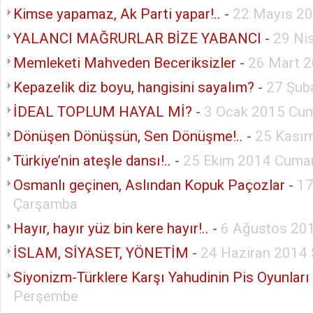
Kimse yapamaz, Ak Parti yapar!..
-
22 Mayıs 2
YALANCI MAĞRURLAR BİZE YABANCI
-
29 Ni
Memleketi Mahveden Beceriksizler
-
26 Mart 
Kepazelik diz boyu, hangisini sayalım?
-
27 Şub
İDEAL TOPLUM HAYAL Mİ?
-
3 Ocak 2015 Cum
Dönüşen Dönüşsün, Sen Dönüşme!..
-
25 Kasım
Türkiye’nin ateşle dansı!..
-
25 Ekim 2014 Cumar
Osmanlı geçinen, Aslından Kopuk Paçozlar
-
17
Çarşamba
Hayır, hayır yüz bin kere hayır!..
-
6 Ağustos 20
İSLAM, SİYASET, YÖNETİM
-
24 Haziran 2014 
Siyonizm-Türklere Karşı Yahudinin Pis Oyunları
Perşembe