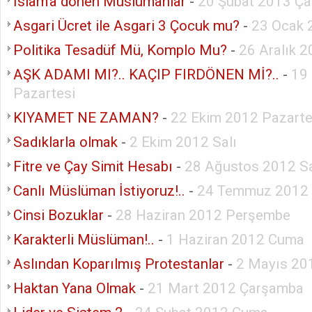
İslam’a dönen Müslümanlar
-
20 Şubat 2013 Ç
Asgari Ücret ile Asgari 3 Çocuk mu?
-
23 Ocak 
Politika Tesadüf Mü, Komplo Mu?
-
26 Aralık 
AŞK ADAMI MI?.. KAÇIP FIRDÖNEN Mİ?..
-
19
Pazartesi
KIYAMET NE ZAMAN?
-
22 Ekim 2012 Pazarte
Sadıklarla olmak
-
2 Ekim 2012 Salı
Fitre ve Çay Simit Hesabı
-
28 Ağustos 2012 Sa
Canlı Müslüman İstiyoruz!..
-
24 Temmuz 2012 
Cinsi Bozuklar
-
28 Haziran 2012 Perşembe
Karakterli Müslüman!..
-
1 Haziran 2012 Cuma
Aslından Koparılmış Protestanlar
-
2 Mayıs 20
Haktan Yana Olmak
-
21 Mart 2012 Çarşamba