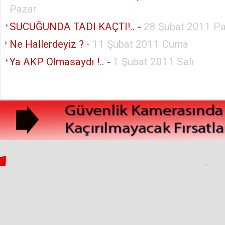
Pazar
SUCUĞUNDA TADI KAÇTI!..
-
28 Şubat 2011 Pa
Ne Hallerdeyiz ?
-
11 Şubat 2011 Cuma
Ya AKP Olmasaydı !..
-
1 Şubat 2011 Salı