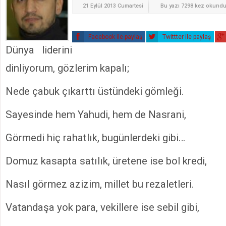
21 Eylül 2013 Cumartesi
Bu yazı 7298 kez okund
Facebook ile paylaş
Twittter ile paylaş
Dünya liderini
dinliyorum, gözlerim kapalı;
Nede çabuk çıkarttı üstündeki gömleği.
Sayesinde hem Yahudi, hem de Nasrani,
Görmedi hiç rahatlık, bugünlerdeki gibi…
Domuz kasapta satılık, üretene ise bol kredi,
Nasıl görmez azizim, millet bu rezaletleri.
Vatandaşa yok para, vekillere ise sebil gibi,