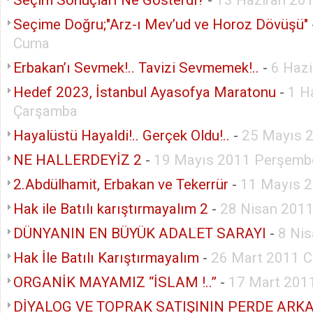
Seçim Sonuçları Ne Gösterdi?
-
13 Haziran 201
Seçime Doğru;"Arz-ı Mev’ud ve Horoz Dövüşü"
Cuma
Erbakan’ı Sevmek!.. Tavizi Sevmemek!..
-
6 Hazi
Hedef 2023, İstanbul Ayasofya Maratonu
-
1 H
Çarşamba
Hayalüstü Hayaldi!.. Gerçek Oldu!..
-
25 Mayıs 
NE HALLERDEYİZ 2
-
19 Mayıs 2011 Perşemb
2.Abdülhamit, Erbakan ve Tekerrür
-
11 Mayıs 
Hak ile Batılı karıştırmayalım 2
-
28 Nisan 201
DÜNYANIN EN BÜYÜK ADALET SARAYI
-
8 Ni
Hak İle Batılı Karıştırmayalım
-
26 Mart 2011 C
ORGANİK MAYAMIZ “İSLAM !..”
-
17 Mart 201
DİYALOG VE TOPRAK SATIŞININ PERDE ARKA