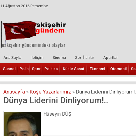
11 Ağustos 2016 Perşembe
Ana Sayfa
İletişim
Sinema
Seri İlanlar
Apartlar
Güncel
Polis
Spor
Politika
Kültür Sanat
Ekonomi
Otomobil
Sa
Anasayfa
»
Köşe Yazarlarımız
»
Dünya Liderini Dinliyorum!.
Dünya Liderini Dinliyorum!..
Hüseyin DÜŞ