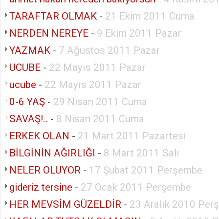
TARAFTAR OLMAK
-
21 Ekim 2011 Cuma
NERDEN NEREYE
-
9 Ekim 2011 Pazar
YAZMAK
-
7 Ağustos 2011 Pazar
UCUBE
-
22 Mayıs 2011 Pazar
ucube
-
22 Mayıs 2011 Pazar
0-6 YAŞ
-
29 Nisan 2011 Cuma
SAVAŞ!..
-
8 Nisan 2011 Cuma
ERKEK OLAN
-
21 Mart 2011 Pazartesi
BİLGİNİN AĞIRLIĞI
-
8 Mart 2011 Salı
NELER OLUYOR
-
17 Şubat 2011 Perşembe
gideriz tersine
-
27 Ocak 2011 Perşembe
HER MEVSİM GÜZELDİR
-
23 Aralık 2010 Per