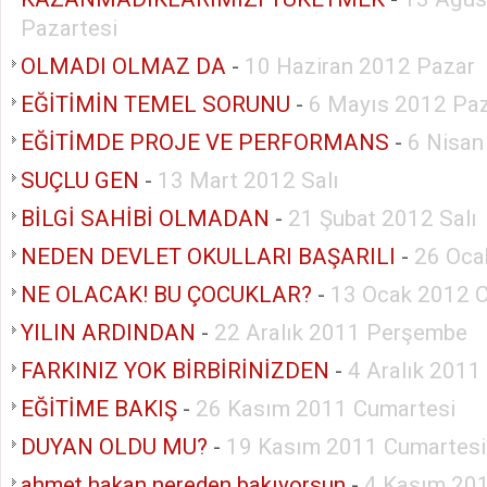
Pazartesi
OLMADI OLMAZ DA
-
10 Haziran 2012 Pazar
EĞİTİMİN TEMEL SORUNU
-
6 Mayıs 2012 Pa
EĞİTİMDE PROJE VE PERFORMANS
-
6 Nisa
SUÇLU GEN
-
13 Mart 2012 Salı
BİLGİ SAHİBİ OLMADAN
-
21 Şubat 2012 Salı
NEDEN DEVLET OKULLARI BAŞARILI
-
26 Oca
NE OLACAK! BU ÇOCUKLAR?
-
13 Ocak 2012 
YILIN ARDINDAN
-
22 Aralık 2011 Perşembe
FARKINIZ YOK BİRBİRİNİZDEN
-
4 Aralık 2011
EĞİTİME BAKIŞ
-
26 Kasım 2011 Cumartesi
DUYAN OLDU MU?
-
19 Kasım 2011 Cumartesi
ahmet hakan nereden bakıyorsun
-
4 Kasım 20