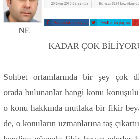
20 Ekim 2010 Çarşamba
Bu yazı 5294 kez okund
Facebook ile paylaş
Twittter ile paylaş
NE
KADAR ÇOK BİLİYOR
Sohbet ortamlarında bir şey çok di
orada bulunanlar hangi konu konuşulu
o konu hakkında mutlaka bir fikir bey
de, o konuların uzmanlarına taş çıkartı
kendine güvenle fikir beyan ederler ki