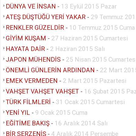
DÜNYA VE İNSAN
-
13 Eylül 2015 Pazar
ATEŞ DÜŞTÜĞÜ YERİ YAKAR
-
29 Temmuz 201
RENKLER GÜZELDİR
-
10 Temmuz 2015 Cuma
GİYİM KUŞAM
-
27 Haziran 2015 Cumartesi
HAYATA DAİR
-
2 Haziran 2015 Salı
JAPON MÜHENDİS
-
25 Nisan 2015 Cumartes
ÖNEMLİ GÜNLERİN ARDINDAN
-
22 Mart 201
EMEK VERMEDEN
-
2 Mart 2015 Pazartesi
VAHŞET VAHŞET VAHŞET
-
16 Şubat 2015 Paz
TÜRK FİLMLERİ
-
31 Ocak 2015 Cumartesi
YENİ YIL
-
9 Ocak 2015 Cuma
EĞİTİME BAKIŞ
-
16 Aralık 2014 Salı
BİR SERZENİŞ
-
4 Aralık 2014 Perşembe