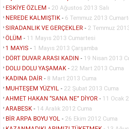
ESKİYE ÖZLEM
-
20 Ağustos 2013 Salı
NEREDE KALMIŞTIK
-
6 Temmuz 2013 Cumart
SIRADANLIK VE GERÇEKLER
-
2 Temmuz 2013
ÖLÜM
-
11 Mayıs 2013 Cumartesi
1 MAYIS
-
1 Mayıs 2013 Çarşamba
DÖRT DUVAR ARASI KADIN
-
19 Nisan 2013 
DOLU DOLU YAŞAMAK
-
22 Mart 2013 Cuma
KADINA DAİR
-
8 Mart 2013 Cuma
MUHTEŞEM YÜZYIL
-
22 Şubat 2013 Cuma
AHMET HAKAN “SANA NE” DİYOR
-
11 Ocak 
ARABESK
-
14 Aralık 2012 Cuma
BİR ARPA BOYU YOL
-
26 Ekim 2012 Cuma
KAZANMADIKLARIMIZI TÜKETMEK
-
13 Ağus