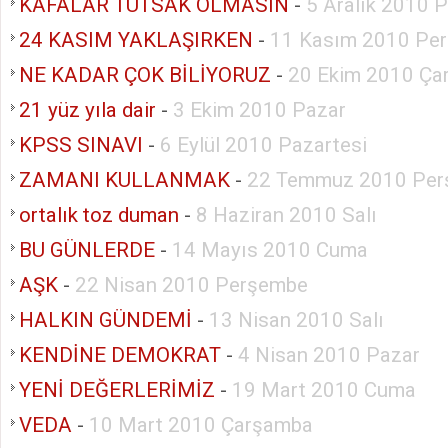
KAFALAR TUTSAK OLMASIN
-
5 Aralık 2010 
24 KASIM YAKLAŞIRKEN
-
11 Kasım 2010 Pe
NE KADAR ÇOK BİLİYORUZ
-
20 Ekim 2010 Ça
21 yüz yıla dair
-
3 Ekim 2010 Pazar
KPSS SINAVI
-
6 Eylül 2010 Pazartesi
ZAMANI KULLANMAK
-
22 Temmuz 2010 Pe
ortalık toz duman
-
8 Haziran 2010 Salı
BU GÜNLERDE
-
14 Mayıs 2010 Cuma
AŞK
-
22 Nisan 2010 Perşembe
HALKIN GÜNDEMİ
-
13 Nisan 2010 Salı
KENDİNE DEMOKRAT
-
4 Nisan 2010 Pazar
YENİ DEĞERLERİMİZ
-
19 Mart 2010 Cuma
VEDA
-
10 Mart 2010 Çarşamba