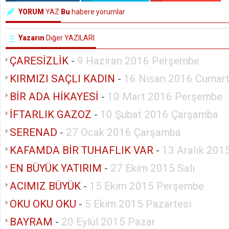
YORUM
YAZ
Bu
habere yorumlar
Yazarın
Diğer YAZILARI
ÇARESİZLİK
-
9 Haziran 2016 Perşembe
KIRMIZI SAÇLI KADIN
-
16 Nisan 2016 Cumart
BİR ADA HİKAYESİ
-
10 Mart 2016 Perşembe
İFTARLIK GAZOZ
-
10 Şubat 2016 Çarşamba
SERENAD
-
27 Ocak 2016 Çarşamba
KAFAMDA BİR TUHAFLIK VAR
-
13 Aralık 201
EN BÜYÜK YATIRIM
-
27 Ekim 2015 Salı
ACIMIZ BÜYÜK
-
15 Ekim 2015 Perşembe
OKU OKU OKU
-
5 Ekim 2015 Pazartesi
BAYRAM
-
20 Eylül 2015 Pazar