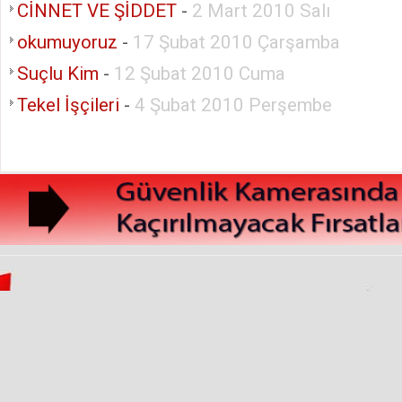
CİNNET VE ŞİDDET
-
2 Mart 2010 Salı
okumuyoruz
-
17 Şubat 2010 Çarşamba
Suçlu Kim
-
12 Şubat 2010 Cuma
Tekel İşçileri
-
4 Şubat 2010 Perşembe