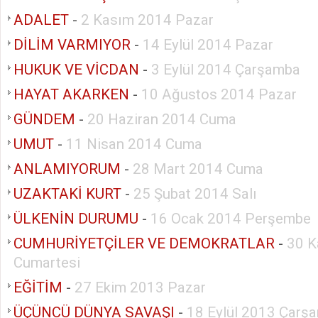
ADALET
-
2 Kasım 2014 Pazar
DİLİM VARMIYOR
-
14 Eylül 2014 Pazar
HUKUK VE VİCDAN
-
3 Eylül 2014 Çarşamba
HAYAT AKARKEN
-
10 Ağustos 2014 Pazar
GÜNDEM
-
20 Haziran 2014 Cuma
UMUT
-
11 Nisan 2014 Cuma
ANLAMIYORUM
-
28 Mart 2014 Cuma
UZAKTAKİ KURT
-
25 Şubat 2014 Salı
ÜLKENİN DURUMU
-
16 Ocak 2014 Perşembe
CUMHURİYETÇİLER VE DEMOKRATLAR
-
30 K
Cumartesi
EĞİTİM
-
27 Ekim 2013 Pazar
ÜÇÜNCÜ DÜNYA SAVAŞI
-
18 Eylül 2013 Çarş