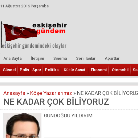
11 Ağustos 2016 Perşembe
Ana Sayfa
İletişim
Sinema
Seri İlanlar
Apartlar
Güncel
Polis
Spor
Politika
Kültür Sanat
Ekonomi
Otomobil
Sa
Anasayfa
»
Köşe Yazarlarımız
»
NE KADAR ÇOK BİLİYORU
NE KADAR ÇOK BİLİYORUZ
GÜNDOĞDU YILDIRIM